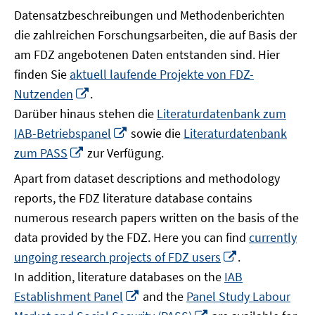
Datensatzbeschreibungen und Methodenberichten
die zahlreichen Forschungsarbeiten, die auf Basis der
am FDZ angebotenen Daten entstanden sind. Hier
finden Sie
aktuell laufende Projekte von FDZ-
In
Nutzenden
.
neuem
Darüber hinaus stehen die
Literaturdatenbank zum
Fenster
In
IAB-Betriebspanel
sowie die
Literaturdatenbank
öffnen
neuem
In
zum PASS
zur Verfügung.
Fenster
neuem
Apart from dataset descriptions and methodology
öffnen
Fenster
reports, the FDZ literature database contains
öffnen
numerous research papers written on the basis of the
data provided by the FDZ. Here you can find
currently
In
ungoing research projects of FDZ users
.
neuem
In addition, literature databases on the
IAB
Fenster
In
Establishment Panel
and the
Panel Study Labour
öffnen
neuem
In