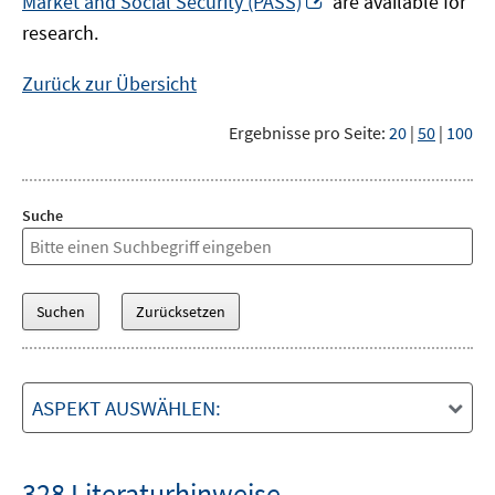
Market and Social Security (PASS)
are available for
Fenster
neuem
research.
öffnen
Fenster
öffnen
Zurück zur Übersicht
Ergebnisse pro Seite:
20
|
50
|
100
Suche
ASPEKT AUSWÄHLEN:
328 Literaturhinweise