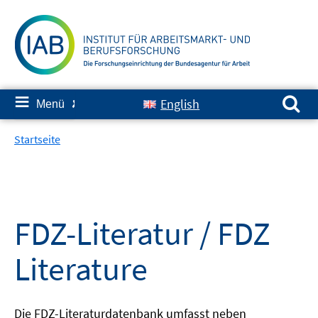
Springe
zum
Inhalt
Suchen nach:
≡
English
Menü
✘
Startseite
FDZ-Literatur / FDZ
Literature
Die FDZ-Literaturdatenbank umfasst neben