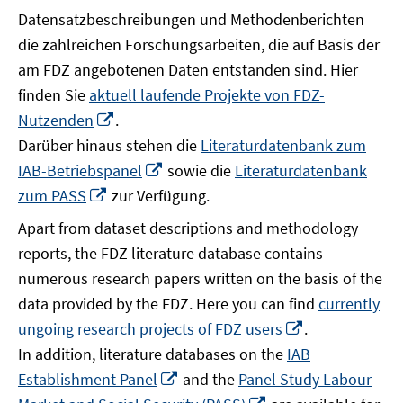
Datensatzbeschreibungen und Methodenberichten
die zahlreichen Forschungsarbeiten, die auf Basis der
am FDZ angebotenen Daten entstanden sind. Hier
finden Sie
aktuell laufende Projekte von FDZ-
In
Nutzenden
.
neuem
Darüber hinaus stehen die
Literaturdatenbank zum
Fenster
In
IAB-Betriebspanel
sowie die
Literaturdatenbank
öffnen
neuem
In
zum PASS
zur Verfügung.
Fenster
neuem
Apart from dataset descriptions and methodology
öffnen
Fenster
reports, the FDZ literature database contains
öffnen
numerous research papers written on the basis of the
data provided by the FDZ. Here you can find
currently
In
ungoing research projects of FDZ users
.
neuem
In addition, literature databases on the
IAB
Fenster
In
Establishment Panel
and the
Panel Study Labour
öffnen
neuem
In