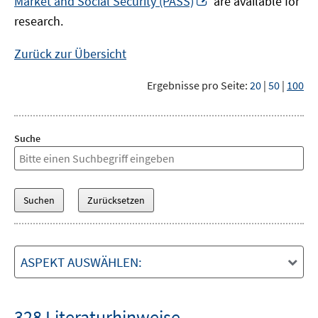
Market and Social Security (PASS)
are available for
Fenster
neuem
research.
öffnen
Fenster
öffnen
Zurück zur Übersicht
Ergebnisse pro Seite:
20
|
50
|
100
Suche
ASPEKT AUSWÄHLEN:
328 Literaturhinweise