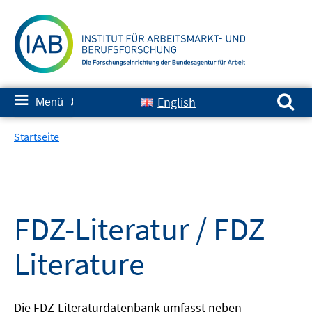
Springe
zum
Inhalt
Suchen nach:
≡
English
Menü
✘
Startseite
FDZ-Literatur / FDZ
Literature
Die FDZ-Literaturdatenbank umfasst neben