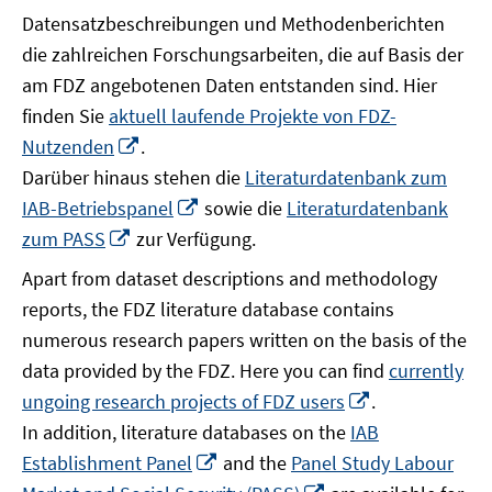
Datensatzbeschreibungen und Methodenberichten
die zahlreichen Forschungsarbeiten, die auf Basis der
am FDZ angebotenen Daten entstanden sind. Hier
finden Sie
aktuell laufende Projekte von FDZ-
In
Nutzenden
.
neuem
Darüber hinaus stehen die
Literaturdatenbank zum
Fenster
In
IAB-Betriebspanel
sowie die
Literaturdatenbank
öffnen
neuem
In
zum PASS
zur Verfügung.
Fenster
neuem
Apart from dataset descriptions and methodology
öffnen
Fenster
reports, the FDZ literature database contains
öffnen
numerous research papers written on the basis of the
data provided by the FDZ. Here you can find
currently
In
ungoing research projects of FDZ users
.
neuem
In addition, literature databases on the
IAB
Fenster
In
Establishment Panel
and the
Panel Study Labour
öffnen
neuem
In