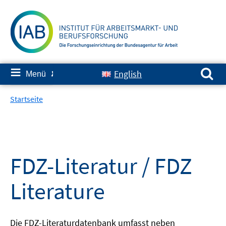
Springe
zum
Inhalt
Suchen nach:
≡
English
Menü
✘
Startseite
FDZ-Literatur / FDZ
Literature
Die FDZ-Literaturdatenbank umfasst neben