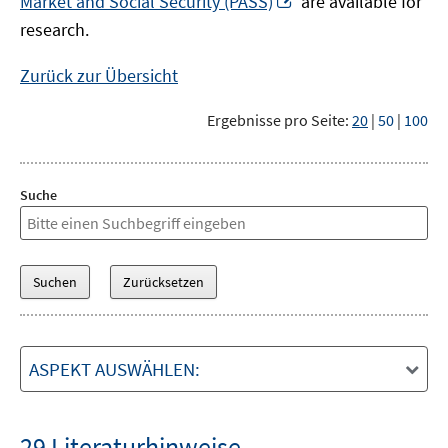
Market and Social Security (PASS)
are available for
Fenster
neuem
research.
öffnen
Fenster
öffnen
Zurück zur Übersicht
Ergebnisse pro Seite:
20
|
50
|
100
Suche
ASPEKT AUSWÄHLEN:
29 Literaturhinweise