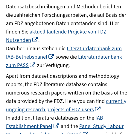
Datensatzbeschreibungen und Methodenberichten
die zahlreichen Forschungsarbeiten, die auf Basis der
am FDZ angebotenen Daten entstanden sind. Hier
finden Sie
aktuell laufende Projekte von FDZ-
In
Nutzenden
.
neuem
Darüber hinaus stehen die
Literaturdatenbank zum
Fenster
In
IAB-Betriebspanel
sowie die
Literaturdatenbank
öffnen
neuem
In
zum PASS
zur Verfügung.
Fenster
neuem
Apart from dataset descriptions and methodology
öffnen
Fenster
reports, the FDZ literature database contains
öffnen
numerous research papers written on the basis of the
data provided by the FDZ. Here you can find
currently
In
ungoing research projects of FDZ users
.
neuem
In addition, literature databases on the
IAB
Fenster
In
Establishment Panel
and the
Panel Study Labour
öffnen
neuem
In