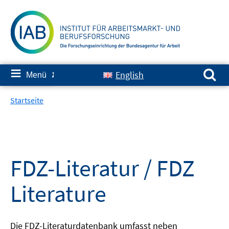
Springe
zum
Inhalt
Suchen nach:
≡
English
Menü
✘
Startseite
FDZ-Literatur / FDZ
Literature
Die FDZ-Literaturdatenbank umfasst neben