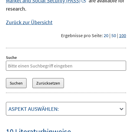
Market and Social Security (PASS)
are available for
Fenster
neuem
research.
öffnen
Fenster
öffnen
Zurück zur Übersicht
Ergebnisse pro Seite:
20
|
50
|
100
Suche
ASPEKT AUSWÄHLEN:
10 Literaturhinweise