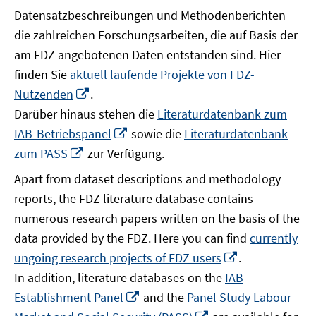
Datensatzbeschreibungen und Methodenberichten
die zahlreichen Forschungsarbeiten, die auf Basis der
am FDZ angebotenen Daten entstanden sind. Hier
finden Sie
aktuell laufende Projekte von FDZ-
In
Nutzenden
.
neuem
Darüber hinaus stehen die
Literaturdatenbank zum
Fenster
In
IAB-Betriebspanel
sowie die
Literaturdatenbank
öffnen
neuem
In
zum PASS
zur Verfügung.
Fenster
neuem
Apart from dataset descriptions and methodology
öffnen
Fenster
reports, the FDZ literature database contains
öffnen
numerous research papers written on the basis of the
data provided by the FDZ. Here you can find
currently
In
ungoing research projects of FDZ users
.
neuem
In addition, literature databases on the
IAB
Fenster
In
Establishment Panel
and the
Panel Study Labour
öffnen
neuem
In