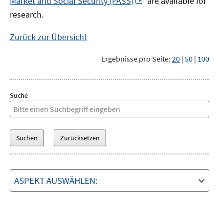
Market and Social Security (PASS)
are available for
Fenster
neuem
research.
öffnen
Fenster
öffnen
Zurück zur Übersicht
Ergebnisse pro Seite:
20
|
50
|
100
Suche
ASPEKT AUSWÄHLEN: