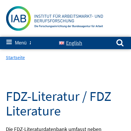
Springe
zum
Inhalt
Suchen nach:
≡
English
Menü
✘
Startseite
FDZ-Literatur / FDZ
Literature
Die FDZ-Literaturdatenbank umfasst neben