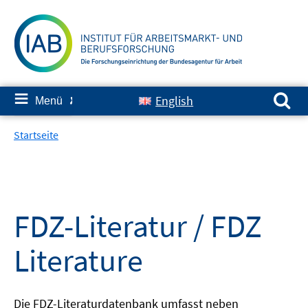
Springe
zum
Inhalt
Suchen nach:
≡
English
Menü
✘
Startseite
FDZ-Literatur / FDZ
Literature
Die FDZ-Literaturdatenbank umfasst neben