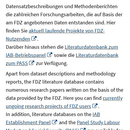
Datensatzbeschreibungen und Methodenberichten
die zahlreichen Forschungsarbeiten, die auf Basis der
am FDZ angebotenen Daten entstanden sind. Hier
finden Sie
aktuell laufende Projekte von FDZ-
In
Nutzenden
.
neuem
Darüber hinaus stehen die
Literaturdatenbank zum
Fenster
In
IAB-Betriebspanel
sowie die
Literaturdatenbank
öffnen
neuem
In
zum PASS
zur Verfügung.
Fenster
neuem
Apart from dataset descriptions and methodology
öffnen
Fenster
reports, the FDZ literature database contains
öffnen
numerous research papers written on the basis of the
data provided by the FDZ. Here you can find
currently
In
ungoing research projects of FDZ users
.
neuem
In addition, literature databases on the
IAB
Fenster
In
Establishment Panel
and the
Panel Study Labour
öffnen
neuem
In