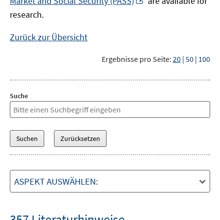
Market and Social Security (PASS)
are available for
Fenster
neuem
research.
öffnen
Fenster
öffnen
Zurück zur Übersicht
Ergebnisse pro Seite:
20
|
50
|
100
Suche
ASPEKT AUSWÄHLEN:
357 Literaturhinweise