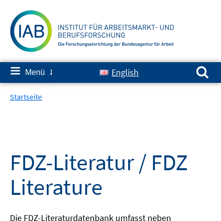
Springe
zum
Inhalt
Suchen nach:
≡
English
Menü
✘
Startseite
FDZ-Literatur / FDZ
Literature
Die FDZ-Literaturdatenbank umfasst neben