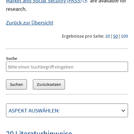
Market and Social Security (PASS)
are available for
Fenster
neuem
research.
öffnen
Fenster
öffnen
Zurück zur Übersicht
Ergebnisse pro Seite:
20
|
50
|
100
Suche
ASPEKT AUSWÄHLEN:
20 Literaturhinweise