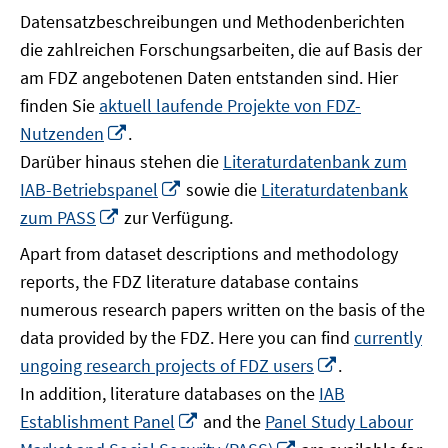
Datensatzbeschreibungen und Methodenberichten
die zahlreichen Forschungsarbeiten, die auf Basis der
am FDZ angebotenen Daten entstanden sind. Hier
finden Sie
aktuell laufende Projekte von FDZ-
In
Nutzenden
.
neuem
Darüber hinaus stehen die
Literaturdatenbank zum
Fenster
In
IAB-Betriebspanel
sowie die
Literaturdatenbank
öffnen
neuem
In
zum PASS
zur Verfügung.
Fenster
neuem
Apart from dataset descriptions and methodology
öffnen
Fenster
reports, the FDZ literature database contains
öffnen
numerous research papers written on the basis of the
data provided by the FDZ. Here you can find
currently
In
ungoing research projects of FDZ users
.
neuem
In addition, literature databases on the
IAB
Fenster
In
Establishment Panel
and the
Panel Study Labour
öffnen
neuem
In