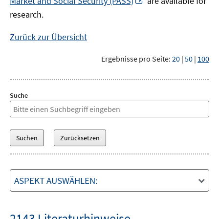
Market and Social Security (PASS)
are available for
Fenster
neuem
research.
öffnen
Fenster
öffnen
Zurück zur Übersicht
Ergebnisse pro Seite:
20
|
50
|
100
Suche
ASPEKT AUSWÄHLEN:
2143 Literaturhinweise