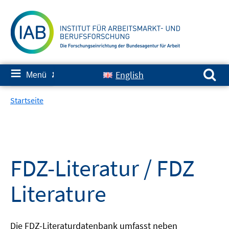
Springe
zum
Inhalt
Suchen nach:
≡
English
Menü
✘
Startseite
FDZ-Literatur / FDZ
Literature
Die FDZ-Literaturdatenbank umfasst neben