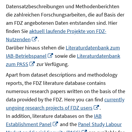
Datensatzbeschreibungen und Methodenberichten
die zahlreichen Forschungsarbeiten, die auf Basis der
am FDZ angebotenen Daten entstanden sind. Hier
finden Sie
aktuell laufende Projekte von FDZ-
In
Nutzenden
.
neuem
Darüber hinaus stehen die
Literaturdatenbank zum
Fenster
In
IAB-Betriebspanel
sowie die
Literaturdatenbank
öffnen
neuem
In
zum PASS
zur Verfügung.
Fenster
neuem
Apart from dataset descriptions and methodology
öffnen
Fenster
reports, the FDZ literature database contains
öffnen
numerous research papers written on the basis of the
data provided by the FDZ. Here you can find
currently
In
ungoing research projects of FDZ users
.
neuem
In addition, literature databases on the
IAB
Fenster
In
Establishment Panel
and the
Panel Study Labour
öffnen
neuem
In