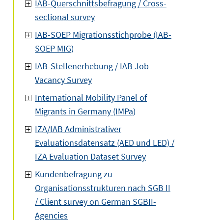
IAB-Querschnittsbefragung / Cross-
sectional survey
IAB-SOEP Migrationsstichprobe (IAB-
SOEP MIG)
IAB-Stellenerhebung / IAB Job
Vacancy Survey
International Mobility Panel of
Migrants in Germany (IMPa)
IZA/IAB Administrativer
Evaluationsdatensatz (AED und LED) /
IZA Evaluation Dataset Survey
Kundenbefragung zu
Organisationsstrukturen nach SGB II
/ Client survey on German SGBII-
Agencies