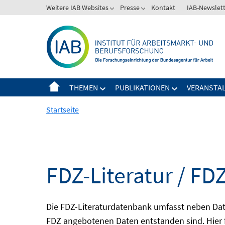
Springe
Weitere IAB Websites
Presse
Kontakt
IAB-Newslet
zum
Inhalt
THEMEN
PUBLIKATIONEN
VERANSTA
Startseite
FDZ-Literatur / FDZ
Die FDZ-Literaturdatenbank umfasst neben Dat
FDZ angebotenen Daten entstanden sind. Hier 