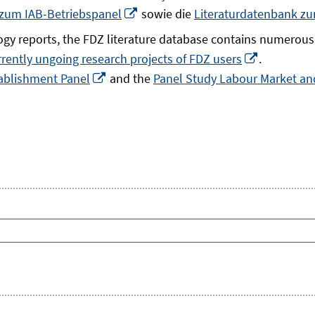
In
 zum IAB-Betriebspanel
sowie die
Literaturdatenbank z
neuem
gy reports, the FDZ literature database contains numerous 
Fenster
In
rrently ungoing research projects of FDZ users
.
öffnen
In
neuem
ablishment Panel
and the
Panel Study Labour Market and
neuem
Fenster
Fenster
öffnen
öffnen