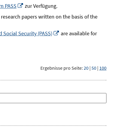
neuem
In
um PASS
zur Verfügung.
Fenster
neuem
research papers written on the basis of the
öffnen
Fenster
öffnen
In
 Social Security (PASS)
are available for
neuem
Fenster
öffnen
Ergebnisse pro Seite:
20
|
50
|
100