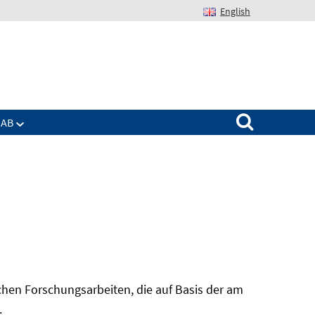
English
Suchen nach:
IAB
hen Forschungsarbeiten, die auf Basis der am
In
.