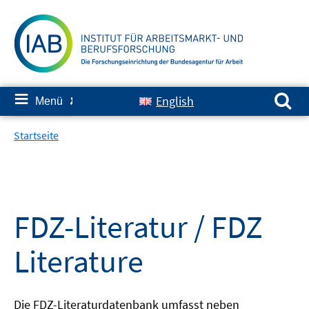
Springe
zum
Inhalt
Suchen nach:
≡
English
Menü
✘
Startseite
FDZ-Literatur / FDZ
Literature
Die FDZ-Literaturdatenbank umfasst neben