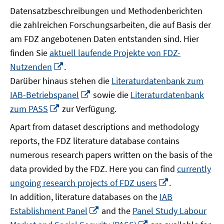
Datensatzbeschreibungen und Methodenberichten
die zahlreichen Forschungsarbeiten, die auf Basis der
am FDZ angebotenen Daten entstanden sind. Hier
finden Sie
aktuell laufende Projekte von FDZ-
In
Nutzenden
.
neuem
Darüber hinaus stehen die
Literaturdatenbank zum
Fenster
In
IAB-Betriebspanel
sowie die
Literaturdatenbank
öffnen
neuem
In
zum PASS
zur Verfügung.
Fenster
neuem
Apart from dataset descriptions and methodology
öffnen
Fenster
reports, the FDZ literature database contains
öffnen
numerous research papers written on the basis of the
data provided by the FDZ. Here you can find
currently
In
ungoing research projects of FDZ users
.
neuem
In addition, literature databases on the
IAB
Fenster
In
Establishment Panel
and the
Panel Study Labour
öffnen
neuem
In