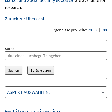
Market and Social Security (PASS)
are available for
Fenster
neuem
research.
öffnen
Fenster
öffnen
Zurück zur Übersicht
Ergebnisse pro Seite:
20
|
50
|
100
Suche
ASPEKT AUSWÄHLEN:
56 Literaturhinweise