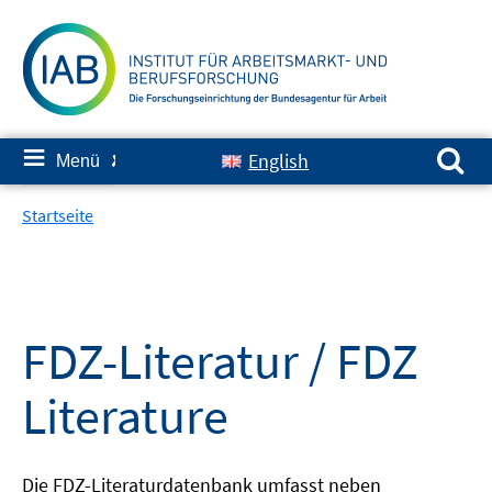
Springe
zum
Inhalt
Suchen nach:
≡
English
Menü
✘
Startseite
FDZ-Literatur / FDZ
Literature
Die FDZ-Literaturdatenbank umfasst neben