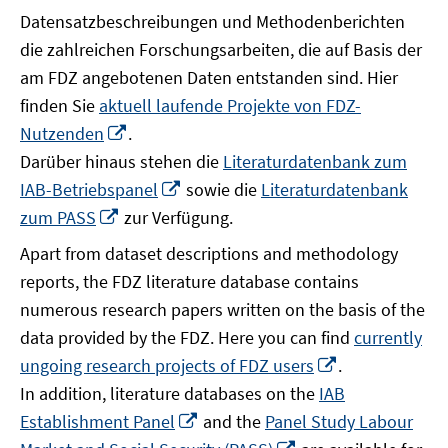
Datensatzbeschreibungen und Methodenberichten
die zahlreichen Forschungsarbeiten, die auf Basis der
am FDZ angebotenen Daten entstanden sind. Hier
finden Sie
aktuell laufende Projekte von FDZ-
In
Nutzenden
.
neuem
Darüber hinaus stehen die
Literaturdatenbank zum
Fenster
In
IAB-Betriebspanel
sowie die
Literaturdatenbank
öffnen
neuem
In
zum PASS
zur Verfügung.
Fenster
neuem
Apart from dataset descriptions and methodology
öffnen
Fenster
reports, the FDZ literature database contains
öffnen
numerous research papers written on the basis of the
data provided by the FDZ. Here you can find
currently
In
ungoing research projects of FDZ users
.
neuem
In addition, literature databases on the
IAB
Fenster
In
Establishment Panel
and the
Panel Study Labour
öffnen
neuem
In