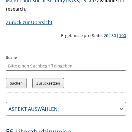
Market and Social Security (PASS)
are available for
Fenster
neuem
research.
öffnen
Fenster
öffnen
Zurück zur Übersicht
Ergebnisse pro Seite:
20
|
50
|
100
Suche
ASPEKT AUSWÄHLEN:
56 Literaturhinweise