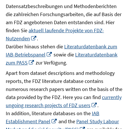
Datensatzbeschreibungen und Methodenberichten
die zahlreichen Forschungsarbeiten, die auf Basis der
am FDZ angebotenen Daten entstanden sind. Hier
finden Sie
aktuell laufende Projekte von FDZ-
In
Nutzenden
.
neuem
Darüber hinaus stehen die
Literaturdatenbank zum
Fenster
In
IAB-Betriebspanel
sowie die
Literaturdatenbank
öffnen
neuem
In
zum PASS
zur Verfügung.
Fenster
neuem
Apart from dataset descriptions and methodology
öffnen
Fenster
reports, the FDZ literature database contains
öffnen
numerous research papers written on the basis of the
data provided by the FDZ. Here you can find
currently
In
ungoing research projects of FDZ users
.
neuem
In addition, literature databases on the
IAB
Fenster
In
Establishment Panel
and the
Panel Study Labour
öffnen
neuem
In