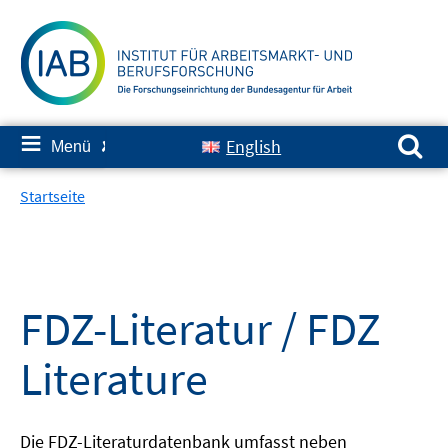
Springe
zum
Inhalt
Suchen nach:
≡
English
Menü
✘
Startseite
FDZ-Literatur / FDZ
Literature
Die FDZ-Literaturdatenbank umfasst neben