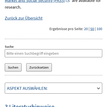
Market and Social Security (PASS)
are available for
Fenster
neuem
research.
öffnen
Fenster
öffnen
Zurück zur Übersicht
Ergebnisse pro Seite:
20
|
50
|
100
Suche
ASPEKT AUSWÄHLEN:
3 Literaturhinweise