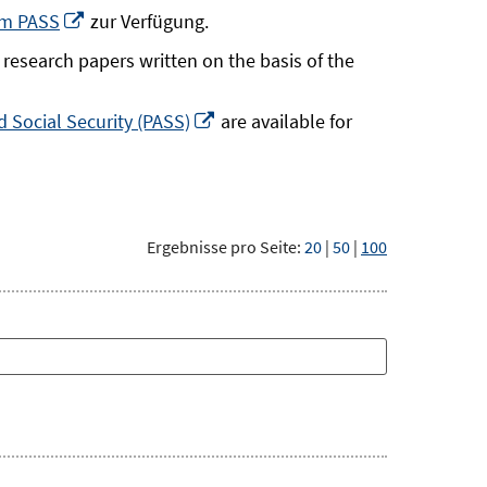
neuem
In
um PASS
zur Verfügung.
Fenster
neuem
research papers written on the basis of the
öffnen
Fenster
öffnen
In
 Social Security (PASS)
are available for
neuem
Fenster
öffnen
Ergebnisse pro Seite:
20
|
50
|
100