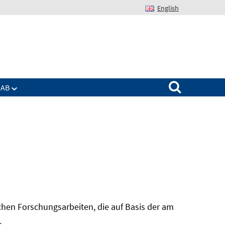
English
Suchen nach:
IAB
hen Forschungsarbeiten, die auf Basis der am
In
.