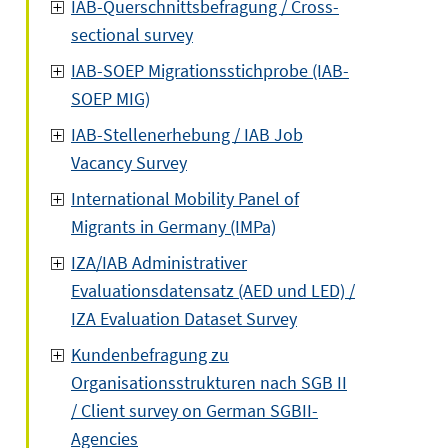
IAB-Querschnittsbefragung / Cross-
sectional survey
IAB-SOEP Migrationsstichprobe (IAB-
SOEP MIG)
IAB-Stellenerhebung / IAB Job
Vacancy Survey
International Mobility Panel of
Migrants in Germany (IMPa)
IZA/IAB Administrativer
Evaluationsdatensatz (AED und LED) /
IZA Evaluation Dataset Survey
Kundenbefragung zu
Organisationsstrukturen nach SGB II
/ Client survey on German SGBII-
Agencies