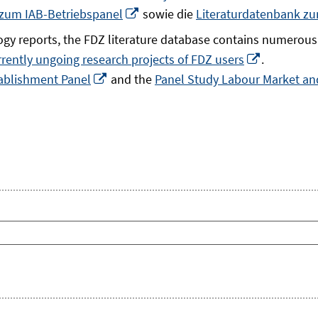
In
 zum IAB-Betriebspanel
sowie die
Literaturdatenbank z
neuem
gy reports, the FDZ literature database contains numerous 
Fenster
In
rrently ungoing research projects of FDZ users
.
öffnen
In
neuem
ablishment Panel
and the
Panel Study Labour Market and
neuem
Fenster
Fenster
öffnen
öffnen