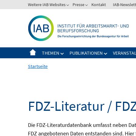
Springe
Weitere IAB Websites
Presse
Kontakt
IAB-Newslet
zum
Inhalt
THEMEN
PUBLIKATIONEN
VERANSTA
Startseite
FDZ-Literatur / FDZ
Die FDZ-Literaturdatenbank umfasst neben Dat
FDZ angebotenen Daten entstanden sind. Hier 