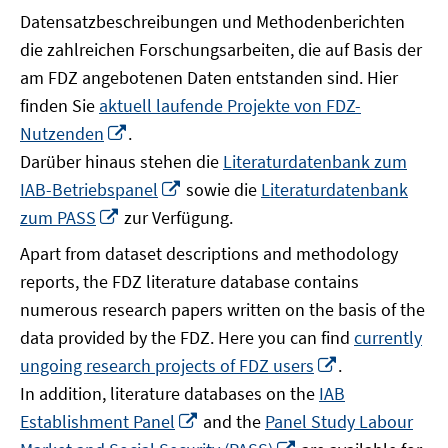
Datensatzbeschreibungen und Methodenberichten
die zahlreichen Forschungsarbeiten, die auf Basis der
am FDZ angebotenen Daten entstanden sind. Hier
finden Sie
aktuell laufende Projekte von FDZ-
In
Nutzenden
.
neuem
Darüber hinaus stehen die
Literaturdatenbank zum
Fenster
In
IAB-Betriebspanel
sowie die
Literaturdatenbank
öffnen
neuem
In
zum PASS
zur Verfügung.
Fenster
neuem
Apart from dataset descriptions and methodology
öffnen
Fenster
reports, the FDZ literature database contains
öffnen
numerous research papers written on the basis of the
data provided by the FDZ. Here you can find
currently
In
ungoing research projects of FDZ users
.
neuem
In addition, literature databases on the
IAB
Fenster
In
Establishment Panel
and the
Panel Study Labour
öffnen
neuem
In