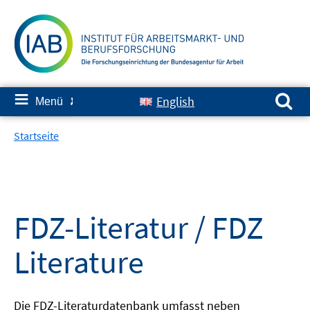
Springe
zum
Inhalt
Suchen nach:
≡
English
Menü
✘
Startseite
FDZ-Literatur / FDZ
Literature
Die FDZ-Literaturdatenbank umfasst neben