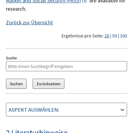
Market and Social Security (PASS)
are available for
Fenster
neuem
research.
öffnen
Fenster
öffnen
Zurück zur Übersicht
Ergebnisse pro Seite:
20
|
50
|
100
Suche
ASPEKT AUSWÄHLEN:
2 Literaturhinweise