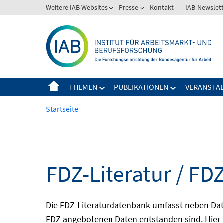
Springe
Weitere IAB Websites
Presse
Kontakt
IAB-Newslet
zum
Inhalt
THEMEN
PUBLIKATIONEN
VERANSTA
Startseite
FDZ-Literatur / FDZ
Die FDZ-Literaturdatenbank umfasst neben Dat
FDZ angebotenen Daten entstanden sind. Hier 