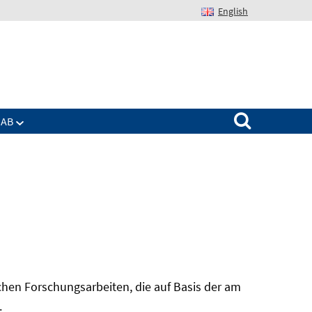
English
Suchen nach:
IAB
hen Forschungsarbeiten, die auf Basis der am
In
.