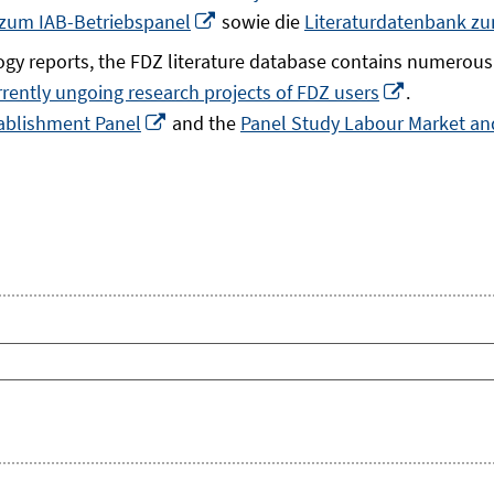
In
 zum IAB-Betriebspanel
sowie die
Literaturdatenbank z
neuem
gy reports, the FDZ literature database contains numerous 
Fenster
In
rrently ungoing research projects of FDZ users
.
öffnen
In
neuem
ablishment Panel
and the
Panel Study Labour Market and
neuem
Fenster
Fenster
öffnen
öffnen