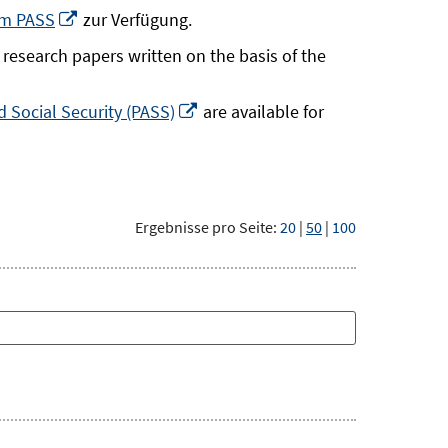
neuem
In
um PASS
zur Verfügung.
Fenster
neuem
research papers written on the basis of the
öffnen
Fenster
öffnen
In
 Social Security (PASS)
are available for
neuem
Fenster
öffnen
Ergebnisse pro Seite:
20
|
50
|
100