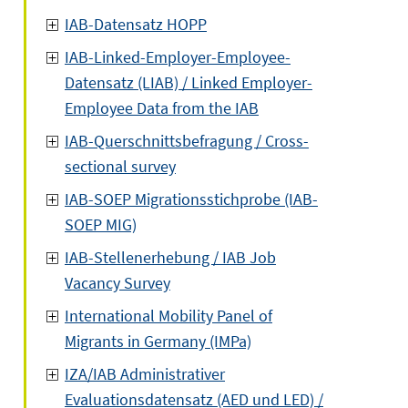
IAB-Datensatz HOPP
IAB-Linked-Employer-Employee-
Datensatz (LIAB) / Linked Employer-
Employee Data from the IAB
IAB-Querschnittsbefragung / Cross-
sectional survey
IAB-SOEP Migrationsstichprobe (IAB-
SOEP MIG)
IAB-Stellenerhebung / IAB Job
Vacancy Survey
International Mobility Panel of
Migrants in Germany (IMPa)
IZA/IAB Administrativer
Evaluationsdatensatz (AED und LED) /