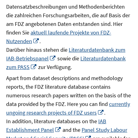
Datensatzbeschreibungen und Methodenberichten
die zahlreichen Forschungsarbeiten, die auf Basis der
am FDZ angebotenen Daten entstanden sind. Hier
finden Sie
aktuell laufende Projekte von FDZ-
In
Nutzenden
.
neuem
Darüber hinaus stehen die
Literaturdatenbank zum
Fenster
In
IAB-Betriebspanel
sowie die
Literaturdatenbank
öffnen
neuem
In
zum PASS
zur Verfügung.
Fenster
neuem
Apart from dataset descriptions and methodology
öffnen
Fenster
reports, the FDZ literature database contains
öffnen
numerous research papers written on the basis of the
data provided by the FDZ. Here you can find
currently
In
ungoing research projects of FDZ users
.
neuem
In addition, literature databases on the
IAB
Fenster
In
Establishment Panel
and the
Panel Study Labour
öffnen
neuem
In