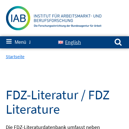
Springe
zum
Inhalt
Suchen nach:
≡
English
Menü
✘
Startseite
FDZ-Literatur / FDZ
Literature
Die FDZ-Literaturdatenbank umfasst neben