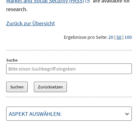
Market and Social Security (PASS)
are available for
Fenster
neuem
research.
öffnen
Fenster
öffnen
Zurück zur Übersicht
Ergebnisse pro Seite:
20
|
50
|
100
Suche
ASPEKT AUSWÄHLEN: