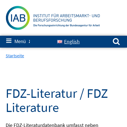
Springe
zum
Inhalt
Suchen nach:
≡
English
Menü
✘
Startseite
FDZ-Literatur / FDZ
Literature
Die FDZ-Literaturdatenbank umfasst neben