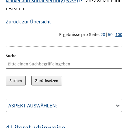
Market and Social Security (PASS)
are available for
Fenster
neuem
research.
öffnen
Fenster
öffnen
Zurück zur Übersicht
Ergebnisse pro Seite:
20
|
50
|
100
Suche
ASPEKT AUSWÄHLEN:
4 Literaturhinweise