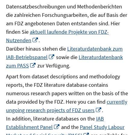
Datensatzbeschreibungen und Methodenberichten
die zahlreichen Forschungsarbeiten, die auf Basis der
am FDZ angebotenen Daten entstanden sind. Hier
finden Sie
aktuell laufende Projekte von FDZ-
In
Nutzenden
.
neuem
Darüber hinaus stehen die
Literaturdatenbank zum
Fenster
In
IAB-Betriebspanel
sowie die
Literaturdatenbank
öffnen
neuem
In
zum PASS
zur Verfügung.
Fenster
neuem
Apart from dataset descriptions and methodology
öffnen
Fenster
reports, the FDZ literature database contains
öffnen
numerous research papers written on the basis of the
data provided by the FDZ. Here you can find
currently
In
ungoing research projects of FDZ users
.
neuem
In addition, literature databases on the
IAB
Fenster
In
Establishment Panel
and the
Panel Study Labour
öffnen
neuem
In