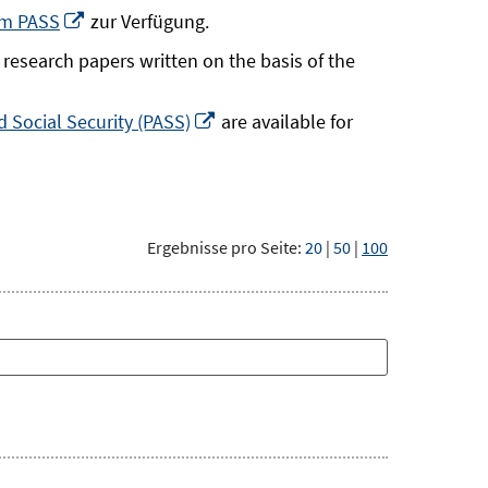
neuem
In
um PASS
zur Verfügung.
Fenster
neuem
research papers written on the basis of the
öffnen
Fenster
öffnen
In
 Social Security (PASS)
are available for
neuem
Fenster
öffnen
Ergebnisse pro Seite:
20
|
50
|
100