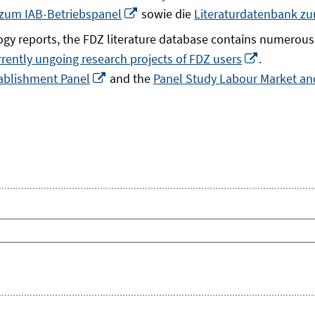
In
 zum IAB-Betriebspanel
sowie die
Literaturdatenbank z
neuem
gy reports, the FDZ literature database contains numerous 
Fenster
In
rrently ungoing research projects of FDZ users
.
öffnen
In
neuem
ablishment Panel
and the
Panel Study Labour Market and
neuem
Fenster
Fenster
öffnen
öffnen