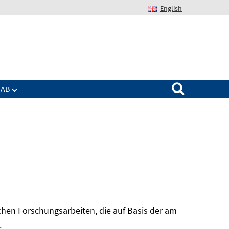
English
Suchen nach:
IAB
hen Forschungsarbeiten, die auf Basis der am
In
.