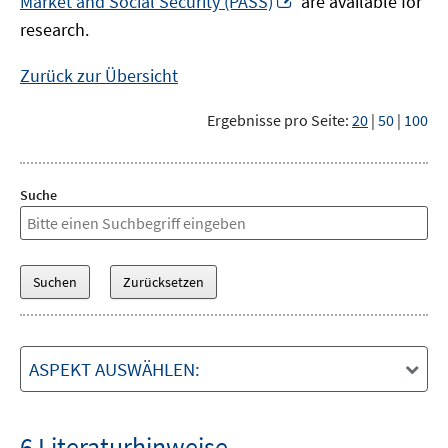
Market and Social Security (PASS)
are available for
Fenster
neuem
research.
öffnen
Fenster
öffnen
Zurück zur Übersicht
Ergebnisse pro Seite:
20
|
50
|
100
Suche
ASPEKT AUSWÄHLEN:
6 Literaturhinweise