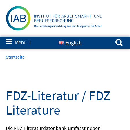
Springe
zum
Inhalt
Suchen nach:
≡
English
Menü
✘
Startseite
FDZ-Literatur / FDZ
Literature
Die FDZ-Literaturdatenbank umfasst neben