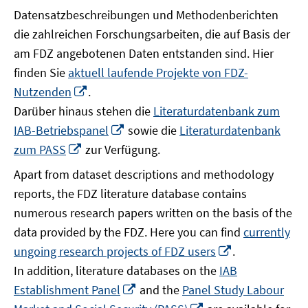
Datensatzbeschreibungen und Methodenberichten
die zahlreichen Forschungsarbeiten, die auf Basis der
am FDZ angebotenen Daten entstanden sind. Hier
finden Sie
aktuell laufende Projekte von FDZ-
In
Nutzenden
.
neuem
Darüber hinaus stehen die
Literaturdatenbank zum
Fenster
In
IAB-Betriebspanel
sowie die
Literaturdatenbank
öffnen
neuem
In
zum PASS
zur Verfügung.
Fenster
neuem
Apart from dataset descriptions and methodology
öffnen
Fenster
reports, the FDZ literature database contains
öffnen
numerous research papers written on the basis of the
data provided by the FDZ. Here you can find
currently
In
ungoing research projects of FDZ users
.
neuem
In addition, literature databases on the
IAB
Fenster
In
Establishment Panel
and the
Panel Study Labour
öffnen
neuem
In