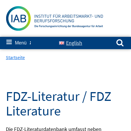
Springe
zum
Inhalt
Suchen nach:
≡
English
Menü
✘
Startseite
FDZ-Literatur / FDZ
Literature
Die FDZ-Literaturdatenbank umfasst neben