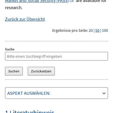
Market and Social Security (PASS)
are available for
Fenster
neuem
research.
öffnen
Fenster
öffnen
Zurück zur Übersicht
Ergebnisse pro Seite:
20
|
50
|
100
Suche
ASPEKT AUSWÄHLEN:
1 Literaturhinweis