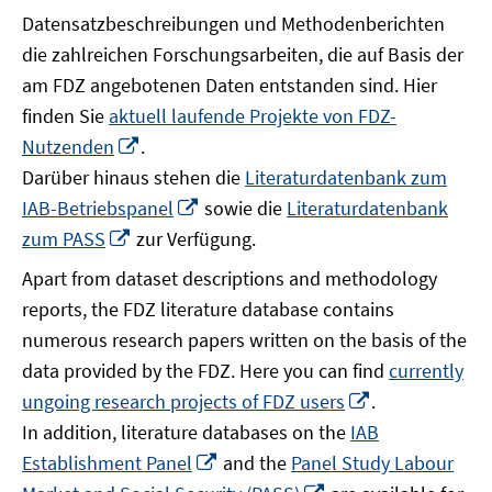
Datensatzbeschreibungen und Methodenberichten
die zahlreichen Forschungsarbeiten, die auf Basis der
am FDZ angebotenen Daten entstanden sind. Hier
finden Sie
aktuell laufende Projekte von FDZ-
In
Nutzenden
.
neuem
Darüber hinaus stehen die
Literaturdatenbank zum
Fenster
In
IAB-Betriebspanel
sowie die
Literaturdatenbank
öffnen
neuem
In
zum PASS
zur Verfügung.
Fenster
neuem
Apart from dataset descriptions and methodology
öffnen
Fenster
reports, the FDZ literature database contains
öffnen
numerous research papers written on the basis of the
data provided by the FDZ. Here you can find
currently
In
ungoing research projects of FDZ users
.
neuem
In addition, literature databases on the
IAB
Fenster
In
Establishment Panel
and the
Panel Study Labour
öffnen
neuem
In