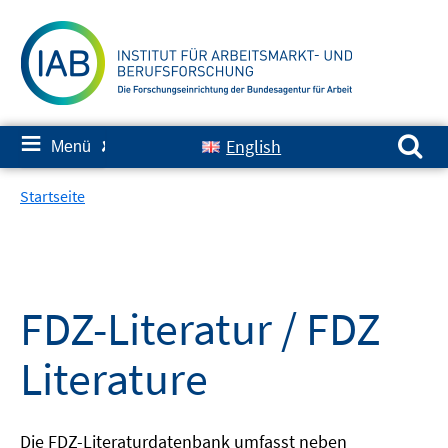
Springe
zum
Inhalt
Suchen nach:
≡
English
Menü
✘
Startseite
FDZ-Literatur / FDZ
Literature
Die FDZ-Literaturdatenbank umfasst neben