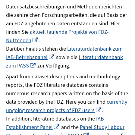
Datensatzbeschreibungen und Methodenberichten
die zahlreichen Forschungsarbeiten, die auf Basis der
am FDZ angebotenen Daten entstanden sind. Hier
finden Sie
aktuell laufende Projekte von FDZ-
In
Nutzenden
.
neuem
Darüber hinaus stehen die
Literaturdatenbank zum
Fenster
In
IAB-Betriebspanel
sowie die
Literaturdatenbank
öffnen
neuem
In
zum PASS
zur Verfügung.
Fenster
neuem
Apart from dataset descriptions and methodology
öffnen
Fenster
reports, the FDZ literature database contains
öffnen
numerous research papers written on the basis of the
data provided by the FDZ. Here you can find
currently
In
ungoing research projects of FDZ users
.
neuem
In addition, literature databases on the
IAB
Fenster
In
Establishment Panel
and the
Panel Study Labour
öffnen
neuem
In