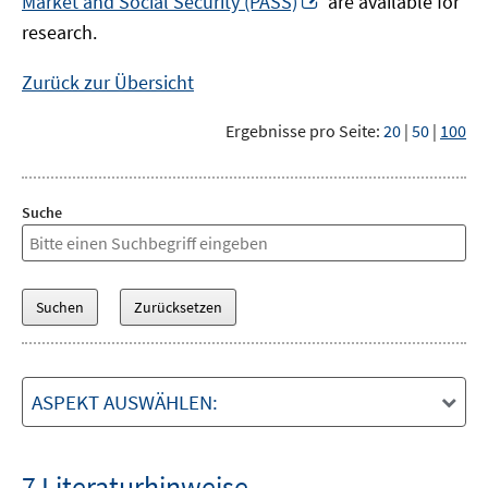
Market and Social Security (PASS)
are available for
Fenster
neuem
research.
öffnen
Fenster
öffnen
Zurück zur Übersicht
Ergebnisse pro Seite:
20
|
50
|
100
Suche
ASPEKT AUSWÄHLEN:
7 Literaturhinweise