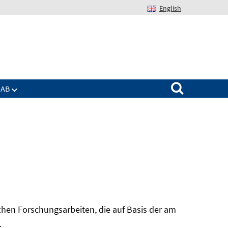
English
Suchen nach:
IAB
hen Forschungsarbeiten, die auf Basis der am
In
.