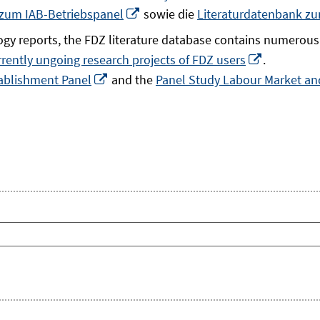
In
 zum IAB-Betriebspanel
sowie die
Literaturdatenbank z
neuem
gy reports, the FDZ literature database contains numerous 
Fenster
In
rrently ungoing research projects of FDZ users
.
öffnen
In
neuem
ablishment Panel
and the
Panel Study Labour Market and
neuem
Fenster
Fenster
öffnen
öffnen