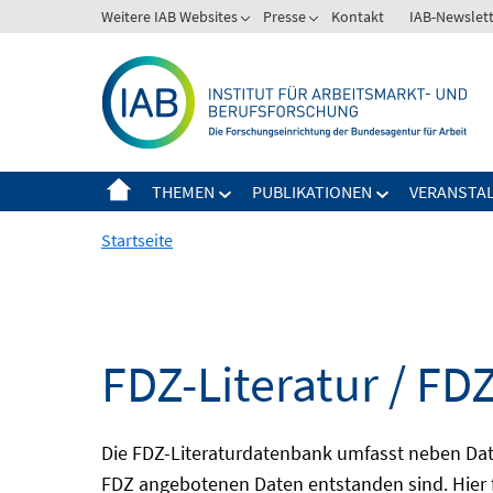
Springe
Weitere IAB Websites
Presse
Kontakt
IAB-Newslet
zum
Inhalt
THEMEN
PUBLIKATIONEN
VERANSTA
Startseite
FDZ-Literatur / FDZ
Die FDZ-Literaturdatenbank umfasst neben Dat
FDZ angebotenen Daten entstanden sind. Hier 