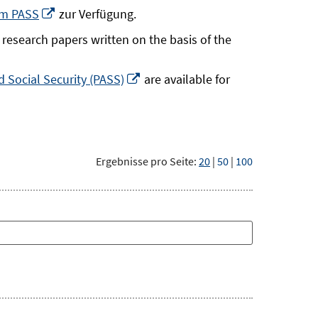
neuem
In
um PASS
zur Verfügung.
Fenster
neuem
research papers written on the basis of the
öffnen
Fenster
öffnen
In
 Social Security (PASS)
are available for
neuem
Fenster
öffnen
Ergebnisse pro Seite:
20
|
50
|
100