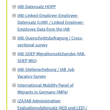
IAB-Datensatz HOPP
IAB-Linked-Employer-Employee-
Datensatz (LIAB) / Linked Employer-
Employee Data from the IAB
IAB-Querschnittsbefragung / Cross-
sectional survey
IAB-SOEP Migrationsstichprobe (IAB-
SOEP MIG)
IAB-Stellenerhebung / IAB Job
Vacancy Survey
International Mobility Panel of
Migrants in Germany (IMPa)
IZA/IAB Administrativer
Evaluationsdatensatz (AED und LED) /