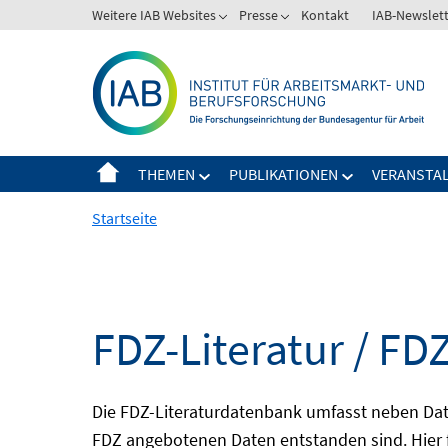
Springe
Weitere IAB Websites
Presse
Kontakt
IAB-Newslet
zum
Inhalt
THEMEN
PUBLIKATIONEN
VERANSTA
Startseite
FDZ-Literatur / FDZ
Die FDZ-Literaturdatenbank umfasst neben Dat
FDZ angebotenen Daten entstanden sind. Hier 