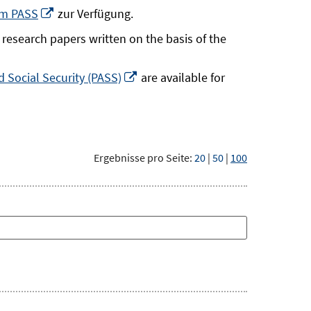
neuem
In
um PASS
zur Verfügung.
Fenster
neuem
research papers written on the basis of the
öffnen
Fenster
öffnen
In
 Social Security (PASS)
are available for
neuem
Fenster
öffnen
Ergebnisse pro Seite:
20
|
50
|
100