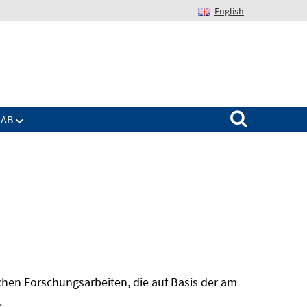
English
Suchen nach:
IAB
hen Forschungsarbeiten, die auf Basis der am
In
.