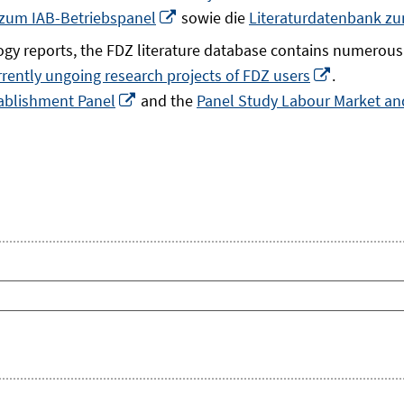
In
 zum IAB-Betriebspanel
sowie die
Literaturdatenbank z
neuem
gy reports, the FDZ literature database contains numerous 
Fenster
In
rrently ungoing research projects of FDZ users
.
öffnen
In
neuem
ablishment Panel
and the
Panel Study Labour Market and
neuem
Fenster
Fenster
öffnen
öffnen