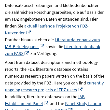
Datensatzbeschreibungen und Methodenberichten
die zahlreichen Forschungsarbeiten, die auf Basis der
am FDZ angebotenen Daten entstanden sind. Hier
finden Sie
aktuell laufende Projekte von FDZ-
In
Nutzenden
.
neuem
Darüber hinaus stehen die
Literaturdatenbank zum
Fenster
In
IAB-Betriebspanel
sowie die
Literaturdatenbank
öffnen
neuem
In
zum PASS
zur Verfügung.
Fenster
neuem
Apart from dataset descriptions and methodology
öffnen
Fenster
reports, the FDZ literature database contains
öffnen
numerous research papers written on the basis of the
data provided by the FDZ. Here you can find
currently
In
ungoing research projects of FDZ users
.
neuem
In addition, literature databases on the
IAB
Fenster
In
Establishment Panel
and the
Panel Study Labour
öffnen
neuem
In