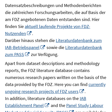
Datensatzbeschreibungen und Methodenberichten
die zahlreichen Forschungsarbeiten, die auf Basis der
am FDZ angebotenen Daten entstanden sind. Hier
finden Sie
aktuell laufende Projekte von FDZ-
In
Nutzenden
.
neuem
Darüber hinaus stehen die
Literaturdatenbank zum
Fenster
In
IAB-Betriebspanel
sowie die
Literaturdatenbank
öffnen
neuem
In
zum PASS
zur Verfügung.
Fenster
neuem
Apart from dataset descriptions and methodology
öffnen
Fenster
reports, the FDZ literature database contains
öffnen
numerous research papers written on the basis of the
data provided by the FDZ. Here you can find
currently
In
ungoing research projects of FDZ users
.
neuem
In addition, literature databases on the
IAB
Fenster
In
Establishment Panel
and the
Panel Study Labour
öffnen
neuem
In