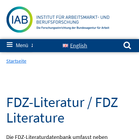
Springe
zum
Inhalt
Suchen nach:
≡
English
Menü
✘
Startseite
FDZ-Literatur / FDZ
Literature
Die FDZ-Literaturdatenbank umfasst neben