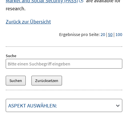
Market and Social Security (PASS)
are available for
Fenster
neuem
research.
öffnen
Fenster
öffnen
Zurück zur Übersicht
Ergebnisse pro Seite:
20
|
50
|
100
Suche
ASPEKT AUSWÄHLEN: