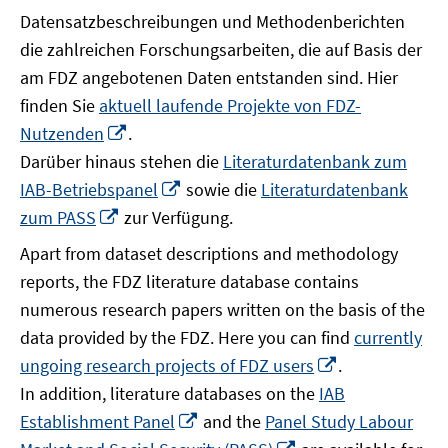
Datensatzbeschreibungen und Methodenberichten
die zahlreichen Forschungsarbeiten, die auf Basis der
am FDZ angebotenen Daten entstanden sind. Hier
finden Sie
aktuell laufende Projekte von FDZ-
In
Nutzenden
.
neuem
Darüber hinaus stehen die
Literaturdatenbank zum
Fenster
In
IAB-Betriebspanel
sowie die
Literaturdatenbank
öffnen
neuem
In
zum PASS
zur Verfügung.
Fenster
neuem
Apart from dataset descriptions and methodology
öffnen
Fenster
reports, the FDZ literature database contains
öffnen
numerous research papers written on the basis of the
data provided by the FDZ. Here you can find
currently
In
ungoing research projects of FDZ users
.
neuem
In addition, literature databases on the
IAB
Fenster
In
Establishment Panel
and the
Panel Study Labour
öffnen
neuem
In