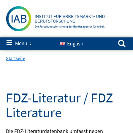
Springe
zum
Inhalt
Suchen nach:
≡
English
Menü
✘
Startseite
FDZ-Literatur / FDZ
Literature
Die FDZ-Literaturdatenbank umfasst neben