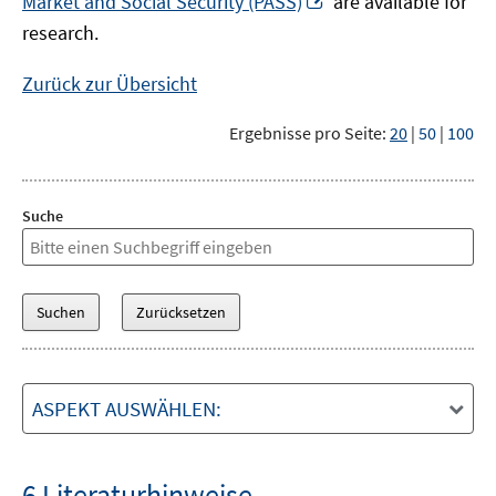
Market and Social Security (PASS)
are available for
Fenster
neuem
research.
öffnen
Fenster
öffnen
Zurück zur Übersicht
Ergebnisse pro Seite:
20
|
50
|
100
Suche
ASPEKT AUSWÄHLEN:
6 Literaturhinweise