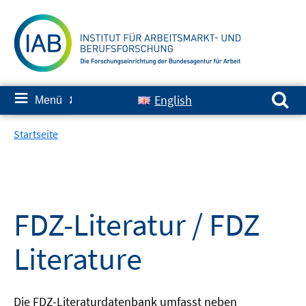
Springe
zum
Inhalt
Suchen nach:
≡
English
Menü
✘
Startseite
FDZ-Literatur / FDZ
Literature
Die FDZ-Literaturdatenbank umfasst neben