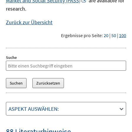
Market and Social Security (PASS)
are available for
Fenster
neuem
research.
öffnen
Fenster
öffnen
Zurück zur Übersicht
Ergebnisse pro Seite:
20
|
50
|
100
Suche
ASPEKT AUSWÄHLEN:
88 Literaturhinweise