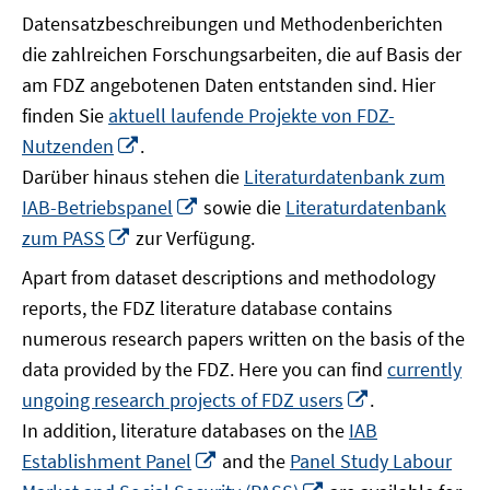
Datensatzbeschreibungen und Methodenberichten
die zahlreichen Forschungsarbeiten, die auf Basis der
am FDZ angebotenen Daten entstanden sind. Hier
finden Sie
aktuell laufende Projekte von FDZ-
In
Nutzenden
.
neuem
Darüber hinaus stehen die
Literaturdatenbank zum
Fenster
In
IAB-Betriebspanel
sowie die
Literaturdatenbank
öffnen
neuem
In
zum PASS
zur Verfügung.
Fenster
neuem
Apart from dataset descriptions and methodology
öffnen
Fenster
reports, the FDZ literature database contains
öffnen
numerous research papers written on the basis of the
data provided by the FDZ. Here you can find
currently
In
ungoing research projects of FDZ users
.
neuem
In addition, literature databases on the
IAB
Fenster
In
Establishment Panel
and the
Panel Study Labour
öffnen
neuem
In