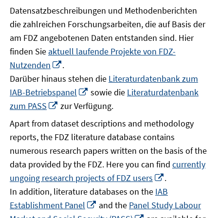
Datensatzbeschreibungen und Methodenberichten
die zahlreichen Forschungsarbeiten, die auf Basis der
am FDZ angebotenen Daten entstanden sind. Hier
finden Sie
aktuell laufende Projekte von FDZ-
In
Nutzenden
.
neuem
Darüber hinaus stehen die
Literaturdatenbank zum
Fenster
In
IAB-Betriebspanel
sowie die
Literaturdatenbank
öffnen
neuem
In
zum PASS
zur Verfügung.
Fenster
neuem
Apart from dataset descriptions and methodology
öffnen
Fenster
reports, the FDZ literature database contains
öffnen
numerous research papers written on the basis of the
data provided by the FDZ. Here you can find
currently
In
ungoing research projects of FDZ users
.
neuem
In addition, literature databases on the
IAB
Fenster
In
Establishment Panel
and the
Panel Study Labour
öffnen
neuem
In