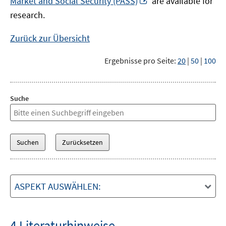
Market and Social Security (PASS)
are available for
Fenster
neuem
research.
öffnen
Fenster
öffnen
Zurück zur Übersicht
Ergebnisse pro Seite:
20
|
50
|
100
Suche
ASPEKT AUSWÄHLEN:
4 Literaturhinweise