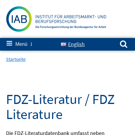
Springe
zum
Inhalt
Suchen nach:
≡
English
Menü
✘
Startseite
FDZ-Literatur / FDZ
Literature
Die FDZ-Literaturdatenbank umfasst neben