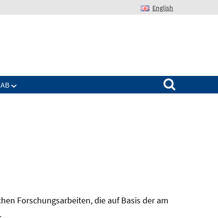
English
Suchen nach:
IAB
hen Forschungsarbeiten, die auf Basis der am
In
.