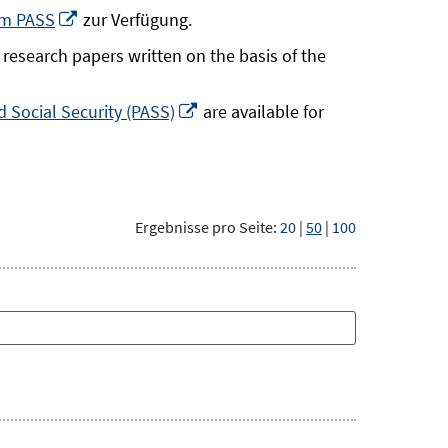
neuem
In
um PASS
zur Verfügung.
Fenster
neuem
research papers written on the basis of the
öffnen
Fenster
öffnen
In
 Social Security (PASS)
are available for
neuem
Fenster
öffnen
Ergebnisse pro Seite:
20
|
50
|
100