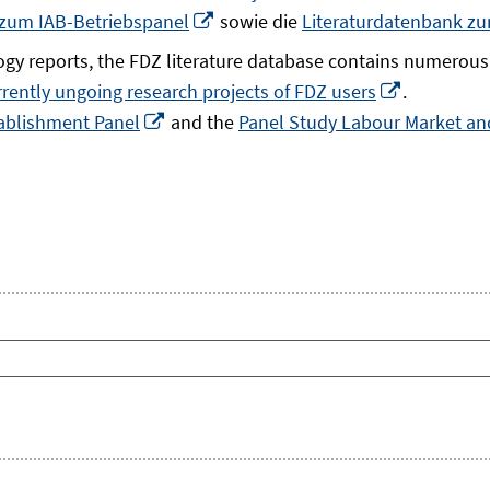
In
 zum IAB-Betriebspanel
sowie die
Literaturdatenbank z
neuem
gy reports, the FDZ literature database contains numerous 
Fenster
In
rrently ungoing research projects of FDZ users
.
öffnen
In
neuem
ablishment Panel
and the
Panel Study Labour Market and
neuem
Fenster
Fenster
öffnen
öffnen