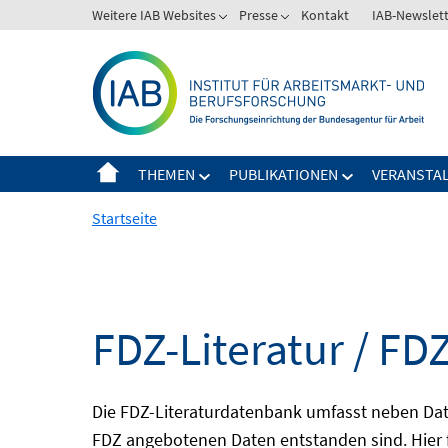
Springe
Weitere IAB Websites
Presse
Kontakt
IAB-Newslet
zum
Inhalt
THEMEN
PUBLIKATIONEN
VERANSTA
Startseite
FDZ-Literatur / FDZ
Die FDZ-Literaturdatenbank umfasst neben Dat
FDZ angebotenen Daten entstanden sind. Hier 