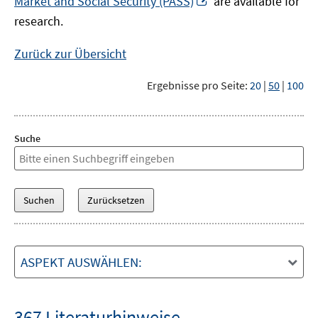
Market and Social Security (PASS)
are available for
Fenster
neuem
research.
öffnen
Fenster
öffnen
Zurück zur Übersicht
Ergebnisse pro Seite:
20
|
50
|
100
Suche
ASPEKT AUSWÄHLEN:
367 Literaturhinweise