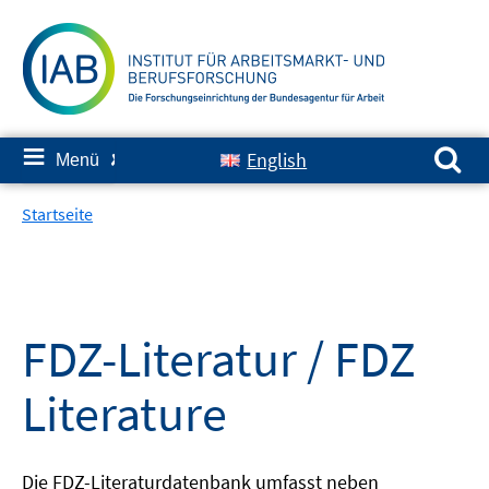
Springe
zum
Inhalt
Suchen nach:
≡
English
Menü
✘
Startseite
FDZ-Literatur / FDZ
Literature
Die FDZ-Literaturdatenbank umfasst neben