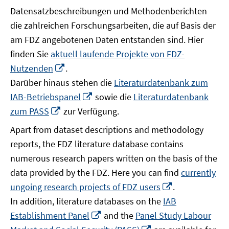
Datensatzbeschreibungen und Methodenberichten
die zahlreichen Forschungsarbeiten, die auf Basis der
am FDZ angebotenen Daten entstanden sind. Hier
finden Sie
aktuell laufende Projekte von FDZ-
In
Nutzenden
.
neuem
Darüber hinaus stehen die
Literaturdatenbank zum
Fenster
In
IAB-Betriebspanel
sowie die
Literaturdatenbank
öffnen
neuem
In
zum PASS
zur Verfügung.
Fenster
neuem
Apart from dataset descriptions and methodology
öffnen
Fenster
reports, the FDZ literature database contains
öffnen
numerous research papers written on the basis of the
data provided by the FDZ. Here you can find
currently
In
ungoing research projects of FDZ users
.
neuem
In addition, literature databases on the
IAB
Fenster
In
Establishment Panel
and the
Panel Study Labour
öffnen
neuem
In