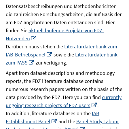
Datensatzbeschreibungen und Methodenberichten
die zahlreichen Forschungsarbeiten, die auf Basis der
am FDZ angebotenen Daten entstanden sind. Hier
finden Sie
aktuell laufende Projekte von FDZ-
In
Nutzenden
.
neuem
Darüber hinaus stehen die
Literaturdatenbank zum
Fenster
In
IAB-Betriebspanel
sowie die
Literaturdatenbank
öffnen
neuem
In
zum PASS
zur Verfügung.
Fenster
neuem
Apart from dataset descriptions and methodology
öffnen
Fenster
reports, the FDZ literature database contains
öffnen
numerous research papers written on the basis of the
data provided by the FDZ. Here you can find
currently
In
ungoing research projects of FDZ users
.
neuem
In addition, literature databases on the
IAB
Fenster
In
Establishment Panel
and the
Panel Study Labour
öffnen
neuem
In