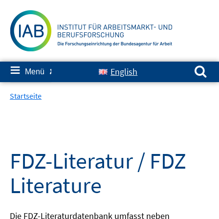
Springe
zum
Inhalt
Suchen nach:
≡
English
Menü
✘
Startseite
FDZ-Literatur / FDZ
Literature
Die FDZ-Literaturdatenbank umfasst neben