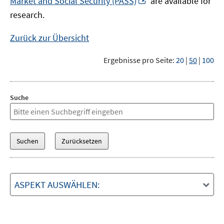
Market and Social Security (PASS)
are available for
Fenster
neuem
research.
öffnen
Fenster
öffnen
Zurück zur Übersicht
Ergebnisse pro Seite:
20
|
50
|
100
Suche
ASPEKT AUSWÄHLEN: