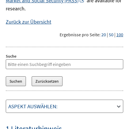
Market and Social Security (PASS)
are available for
Fenster
neuem
research.
öffnen
Fenster
öffnen
Zurück zur Übersicht
Ergebnisse pro Seite:
20
|
50
|
100
Suche
ASPEKT AUSWÄHLEN:
1 Literaturhinweis