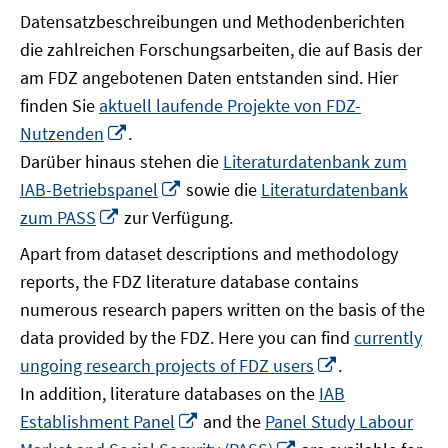
Datensatzbeschreibungen und Methodenberichten
die zahlreichen Forschungsarbeiten, die auf Basis der
am FDZ angebotenen Daten entstanden sind. Hier
finden Sie
aktuell laufende Projekte von FDZ-
In
Nutzenden
.
neuem
Darüber hinaus stehen die
Literaturdatenbank zum
Fenster
In
IAB-Betriebspanel
sowie die
Literaturdatenbank
öffnen
neuem
In
zum PASS
zur Verfügung.
Fenster
neuem
Apart from dataset descriptions and methodology
öffnen
Fenster
reports, the FDZ literature database contains
öffnen
numerous research papers written on the basis of the
data provided by the FDZ. Here you can find
currently
In
ungoing research projects of FDZ users
.
neuem
In addition, literature databases on the
IAB
Fenster
In
Establishment Panel
and the
Panel Study Labour
öffnen
neuem
In