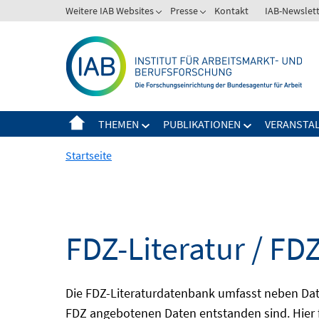
Springe
Weitere IAB Websites
Presse
Kontakt
IAB-Newslet
zum
Inhalt
THEMEN
PUBLIKATIONEN
VERANSTA
Startseite
FDZ-Literatur / FDZ
Die FDZ-Literaturdatenbank umfasst neben Dat
FDZ angebotenen Daten entstanden sind. Hier 