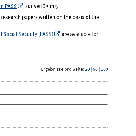
neuem
In
um PASS
zur Verfügung.
Fenster
neuem
research papers written on the basis of the
öffnen
Fenster
öffnen
In
 Social Security (PASS)
are available for
neuem
Fenster
öffnen
Ergebnisse pro Seite:
20
|
50
|
100