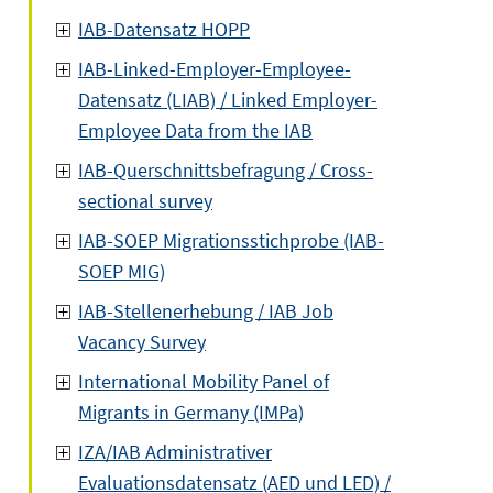
IAB-Datensatz HOPP
IAB-Linked-Employer-Employee-
Datensatz (LIAB) / Linked Employer-
Employee Data from the IAB
IAB-Querschnittsbefragung / Cross-
sectional survey
IAB-SOEP Migrationsstichprobe (IAB-
SOEP MIG)
IAB-Stellenerhebung / IAB Job
Vacancy Survey
International Mobility Panel of
Migrants in Germany (IMPa)
IZA/IAB Administrativer
Evaluationsdatensatz (AED und LED) /