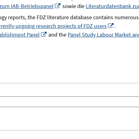
In
 zum IAB-Betriebspanel
sowie die
Literaturdatenbank z
neuem
gy reports, the FDZ literature database contains numerous 
Fenster
In
rrently ungoing research projects of FDZ users
.
öffnen
In
neuem
ablishment Panel
and the
Panel Study Labour Market and
neuem
Fenster
Fenster
öffnen
öffnen