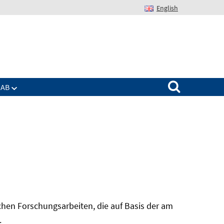
English
Suchen nach:
IAB
hen Forschungsarbeiten, die auf Basis der am
In
.