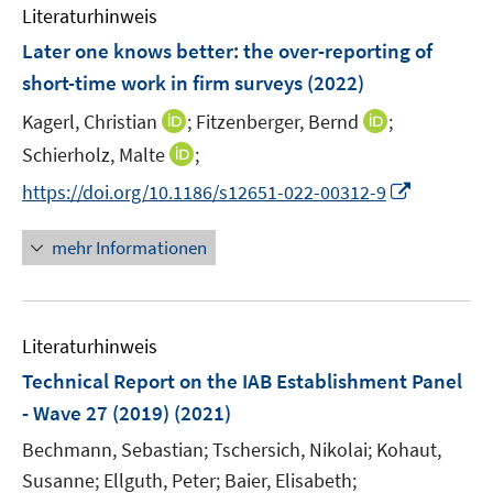
e
e
F
Literaturhinweis
m
s
n
n
e
F
t
Later one knows better: the over-reporting of
s
s
n
e
e
t
t
short-time work in firm surveys
(2022)
s
n
r
e
e
t
I
I
Kagerl, Christian
;
Fitzenberger, Bernd
;
s
ö
r
r
e
n
n
t
f
I
Schierholz, Malte
;
ö
ö
r
n
n
e
f
n
f
f
I
https://doi.org/10.1186/s12651-022-00312-9
ö
e
e
r
n
n
f
f
n
f
u
u
ö
e
e
n
n
n
f
mehr Informationen
e
e
f
n
u
e
e
e
n
m
m
f
e
n
n
u
e
F
F
n
m
e
n
e
e
e
F
Literaturhinweis
m
n
n
n
e
F
Technical Report on the IAB Establishment Panel
s
s
n
e
t
t
- Wave 27 (2019)
(2021)
s
n
e
e
t
Bechmann, Sebastian;
Tschersich, Nikolai;
Kohaut,
s
r
r
e
t
Susanne;
Ellguth, Peter;
Baier, Elisabeth;
ö
ö