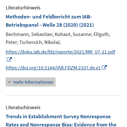
e
F
Literaturhinweis
m
e
F
Methoden- und Feldbericht zum IAB-
n
e
Betriebspanel - Welle 28 (2020)
(2021)
s
n
t
Bechmann, Sebastian;
Kohaut, Susanne;
Ellguth,
s
e
t
Peter;
Tschersich, Nikolai;
r
e
https://doku.iab.de/fdz/reporte/2021/MR_07-21.pdf
ö
r
I
f
ö
n
I
https://doi.org/10.5164/IAB.FDZM.2107.de.v1
f
f
n
n
n
f
e
n
e
mehr Informationen
n
u
e
n
e
e
u
n
m
e
F
Literaturhinweis
m
e
F
Trends in Establishment Survey Nonresponse
n
e
Rates and Nonresponse Bias: Evidence from the
s