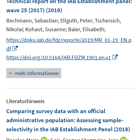
Technical report on the IAB Establishment panel
:
s
e
wave 25 (2017)
(2019)
t
n
e
Bechmann, Sebastian;
Ellguth, Peter;
Tschersich,
s
r
t
Nikolai;
Kohaut, Susanne;
Baier, Elisabeth;
ö
e
https://doku.iab.de/fdz/reporte/2019/MR_01-19_EN.p
f
r
I
df
f
ö
n
n
I
https://doi.org/10.5164/IAB.FDZM.1901.en.v1
f
n
e
n
f
e
n
n
mehr Informationen
n
u
e
e
e
u
n
m
e
F
Literaturhinweis
m
e
F
Comparing survey data with an official
n
e
administrative population: Assessing sample-
s
n
selectivity in the IAB Establishment Panel
(2018)
t
s
e
t
I
I