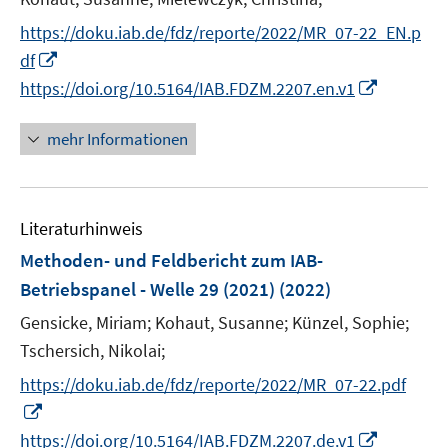
r
e
https://doku.iab.de/fdz/reporte/2022/MR_07-22_EN.p
ö
r
I
df
f
ö
n
f
I
https://doi.org/10.5164/IAB.FDZM.2207.en.v1
f
n
n
n
f
e
e
n
mehr Informationen
n
u
n
e
e
e
u
n
m
e
F
Literaturhinweis
m
e
F
Methoden- und Feldbericht zum IAB-
n
e
Betriebspanel - Welle 29 (2021)
(2022)
s
n
t
Gensicke, Miriam;
Kohaut, Susanne;
Künzel, Sophie;
s
e
t
Tschersich, Nikolai;
r
e
https://doku.iab.de/fdz/reporte/2022/MR_07-22.pdf
ö
r
I
f
ö
n
I
https://doi.org/10.5164/IAB.FDZM.2207.de.v1
f
f