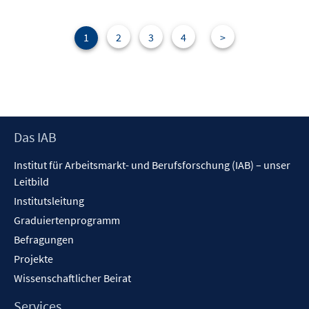
m
F
e
1
2
3
4
>
n
s
t
e
r
Footer
Das IAB
ö
Inhalt
f
Institut für Arbeitsmarkt- und Berufsforschung (IAB) – unser
f
Leitbild
n
Institutsleitung
e
n
Graduiertenprogramm
Befragungen
Projekte
Wissenschaftlicher Beirat
Services