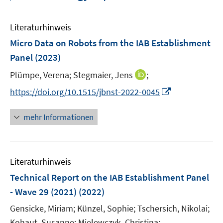
Literaturhinweis
Micro Data on Robots from the IAB Establishment
Panel
(2023)
I
Plümpe, Verena;
Stegmaier, Jens
;
n
I
https://doi.org/10.1515/jbnst-2022-0045
n
n
e
n
mehr Informationen
u
e
e
u
m
e
F
Literaturhinweis
m
e
F
Technical Report on the IAB Establishment Panel
n
e
- Wave 29 (2021)
(2022)
s
n
t
Gensicke, Miriam;
Künzel, Sophie;
Tschersich, Nikolai;
s
e
t
Kohaut, Susanne;
Mielewczyk, Christina;