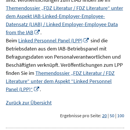
Themendossier „FDZ Literatur / FDZ Literature“ unter
dem Aspekt IAB-Linked-Employer-Employee-
Datensatz (LIAB) / Linked Employer-Employee Data
In
from the IAB
.
neuem
In
Beim
Linked Personnel Panel (LPP)
sind die
Fenster
neuem
Betriebsdaten aus dem IAB-Betriebspanel mit
öffnen
Fenster
Befragungsdaten von Personalverantwortlichen und
öffnen
Beschäftigten verknüpft. Veröffentlichungen zum LPP
finden Sie im
Themendossier „FDZ Literatur / FDZ
Literature“ unter dem Aspekt “Linked Personnel
In
Panel (LPP)“
.
neuem
Fenster
Zurück zur Übersicht
öffnen
Ergebnisse pro Seite:
20
|
50
|
100