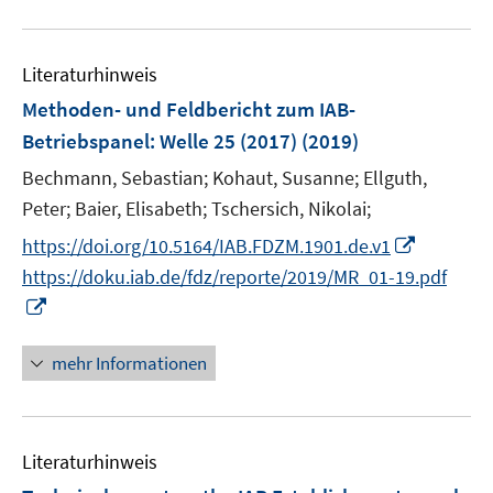
e
e
u
n
m
e
F
Literaturhinweis
m
e
F
Methoden- und Feldbericht zum IAB-
n
e
Betriebspanel
:
Welle 25 (2017)
(2019)
s
n
t
Bechmann, Sebastian;
Kohaut, Susanne;
Ellguth,
s
e
t
Peter;
Baier, Elisabeth;
Tschersich, Nikolai;
r
e
I
https://doi.org/10.5164/IAB.FDZM.1901.de.v1
ö
r
n
https://doku.iab.de/fdz/reporte/2019/MR_01-19.pdf
f
ö
n
I
f
f
e
n
n
f
u
n
e
mehr Informationen
n
e
e
n
e
m
u
n
F
e
e
Literaturhinweis
m
n
F