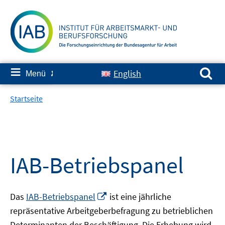
Springe
zum
Inhalt
Suchen nach:
≡
English
Menü
✘
Startseite
IAB-Betriebspanel
In
Das
IAB-Betriebspanel
ist eine jährliche
neuem
repräsentative Arbeitgeberbefragung zu betrieblichen
Fenster
Determinanten der Beschäftigung. Die Erhebung wird