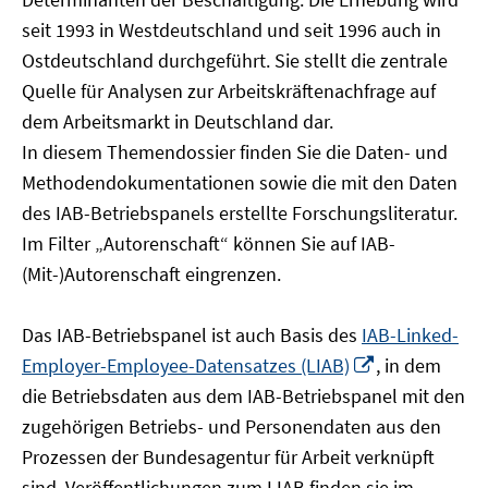
öffnen
seit 1993 in Westdeutschland und seit 1996 auch in
Ostdeutschland durchgeführt. Sie stellt die zentrale
Quelle für Analysen zur Arbeitskräftenachfrage auf
dem Arbeitsmarkt in Deutschland dar.
In diesem Themendossier finden Sie die Daten- und
Methodendokumentationen sowie die mit den Daten
des IAB-Betriebspanels erstellte Forschungsliteratur.
Im Filter „Autorenschaft“ können Sie auf IAB-
(Mit-)Autorenschaft eingrenzen.
Das IAB-Betriebspanel ist auch Basis des
IAB-Linked-
In
Employer-Employee-Datensatzes (LIAB)
, in dem
neuem
die Betriebsdaten aus dem IAB-Betriebspanel mit den
Fenster
zugehörigen Betriebs- und Personendaten aus den
öffnen
Prozessen der Bundesagentur für Arbeit verknüpft
sind. Veröffentlichungen zum LIAB finden sie im