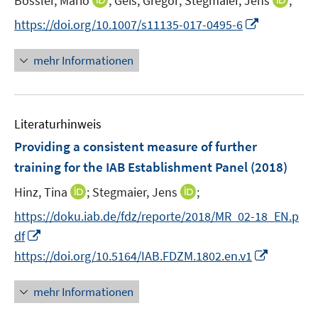
Bossler, Mario
;
Geis, Gregor;
Stegmaier, Jens
;
r
e
n
n
I
https://doi.org/10.1007/s11135-017-0495-6
ö
r
n
n
n
f
ö
e
e
n
mehr Informationen
f
f
u
u
e
n
f
e
e
u
e
n
m
m
e
n
e
F
F
Literaturhinweis
m
n
e
e
F
Providing a consistent measure of further
n
n
e
training for the IAB Establishment Panel
(2018)
s
s
n
t
t
I
I
Hinz, Tina
;
Stegmaier, Jens
;
s
e
e
n
n
t
https://doku.iab.de/fdz/reporte/2018/MR_02-18_EN.p
r
r
n
n
e
I
df
ö
ö
e
e
r
n
I
f
f
https://doi.org/10.5164/IAB.FDZM.1802.en.v1
u
u
ö
n
n
f
f
e
e
f
e
n
n
n
mehr Informationen
m
m
f
u
e
e
e
F
F
n