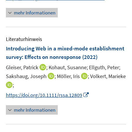
n
n
n
f
e
n
e
mehr Informationen
n
u
e
n
e
e
u
n
m
e
F
Literaturhinweis
m
e
F
Introducing Web in a mixed-mode establishment
n
e
survey: Effects on nonresponse
(2022)
s
n
t
I
Gleiser, Patrick
;
Kohaut, Susanne;
Ellguth, Peter;
s
e
n
t
I
I
Sakshaug, Joseph
;
Möller, Iris
;
Volkert, Marieke
r
n
e
n
n
I
;
ö
e
r
n
n
n
I
f
https://doi.org/10.1111/rssa.12809
u
ö
e
e
n
n
f
e
f
u
u
e
n
n
m
mehr Informationen
f
e
e
u
e
e
F
n
m
m
e
u
n
e
e
F
F
m
e
n
n