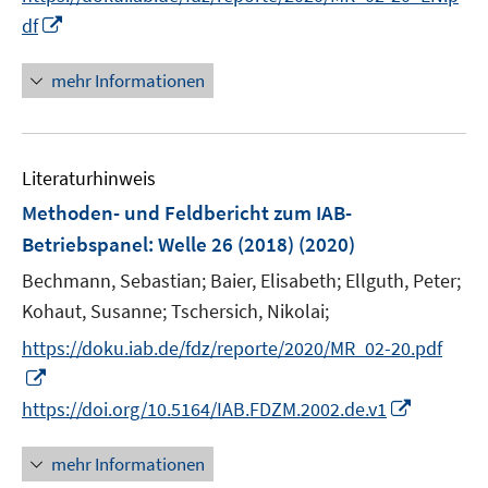
ö
n
n
n
I
f
df
f
e
e
e
n
n
f
u
n
n
n
e
mehr Informationen
n
e
e
n
e
m
u
n
F
e
e
Literaturhinweis
m
n
F
Methoden- und Feldbericht zum IAB-
s
e
Betriebspanel
:
Welle 26 (2018)
(2020)
t
n
e
Bechmann, Sebastian;
Baier, Elisabeth;
Ellguth, Peter;
s
r
t
Kohaut, Susanne;
Tschersich, Nikolai;
ö
e
https://doku.iab.de/fdz/reporte/2020/MR_02-20.pdf
f
r
I
f
ö
n
n
I
https://doi.org/10.5164/IAB.FDZM.2002.de.v1
f
n
e
n
f
e
n
n
mehr Informationen
n
u
e