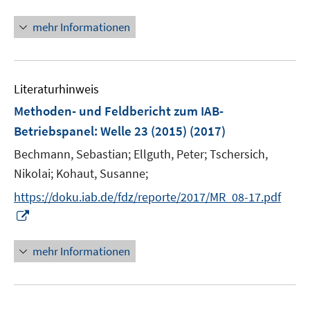
n
f
n
mehr Informationen
f
e
n
u
e
e
n
Literaturhinweis
m
F
Methoden- und Feldbericht zum IAB-
e
Betriebspanel
:
Welle 23 (2015)
(2017)
n
Bechmann, Sebastian;
Ellguth, Peter;
Tschersich,
s
t
Nikolai;
Kohaut, Susanne;
e
https://doku.iab.de/fdz/reporte/2017/MR_08-17.pdf
r
I
ö
n
f
n
mehr Informationen
f
e
n
u
e
e
n