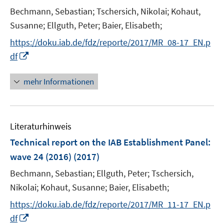
n
Bechmann, Sebastian;
Tschersich, Nikolai;
Kohaut,
s
t
Susanne;
Ellguth, Peter;
Baier, Elisabeth;
e
https://doku.iab.de/fdz/reporte/2017/MR_08-17_EN.p
r
I
df
ö
n
f
n
mehr Informationen
f
e
n
u
e
e
n
Literaturhinweis
m
F
Technical report on the IAB Establishment Panel
:
e
wave 24 (2016)
(2017)
n
Bechmann, Sebastian;
Ellguth, Peter;
Tschersich,
s
t
Nikolai;
Kohaut, Susanne;
Baier, Elisabeth;
e
https://doku.iab.de/fdz/reporte/2017/MR_11-17_EN.p
r
I
df
ö