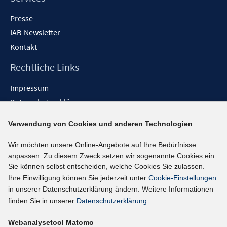
Presse
IAB-Newsletter
Kontakt
Rechtliche Links
Impressum
Datenschutzerklärung
Erklärung zur Barrierefreiheit
Verwendung von Cookies und anderen Technologien
Barrieren melden
Wir möchten unsere Online-Angebote auf Ihre Bedürfnisse
Social-Media-Kanäle
anpassen. Zu diesem Zweck setzen wir sogenannte Cookies ein.
Sie können selbst entscheiden, welche Cookies Sie zulassen.
BlueSky
Ihre Einwilligung können Sie jederzeit unter
Cookie-Einstellungen
YouTube
in unserer Datenschutzerklärung ändern. Weitere Informationen
LinkedIn
finden Sie in unserer
Datenschutzerklärung
.
XING
Webanalysetool Matomo