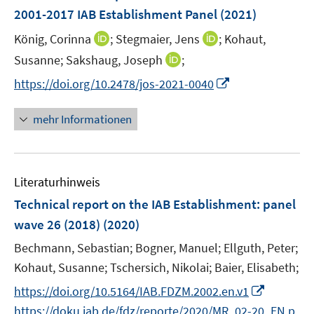
n
2001-2017 IAB Establishment Panel
(2021)
t
s
e
t
I
I
König, Corinna
;
Stegmaier, Jens
;
Kohaut,
r
e
n
n
I
Susanne;
Sakshaug, Joseph
;
ö
r
n
n
n
I
https://doi.org/10.2478/jos-2021-0040
f
ö
e
e
n
n
f
f
u
u
e
n
n
mehr Informationen
f
e
e
u
e
e
n
m
m
e
u
n
e
F
F
m
e
n
e
e
F
Literaturhinweis
m
n
n
e
F
Technical report on the IAB Establishment
:
panel
s
s
n
e
t
t
wave 26 (2018)
(2020)
s
n
e
e
t
Bechmann, Sebastian;
Bogner, Manuel;
Ellguth, Peter;
s
r
r
e
t
Kohaut, Susanne;
Tschersich, Nikolai;
Baier, Elisabeth;
ö
ö
r
e
I
f
f
https://doi.org/10.5164/IAB.FDZM.2002.en.v1
ö
r
n
f
f
https://doku.iab.de/fdz/reporte/2020/MR_02-20_EN.p
f