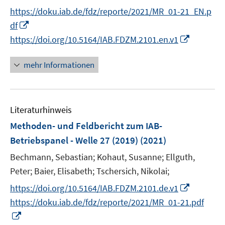
r
e
f
f
https://doku.iab.de/fdz/reporte/2021/MR_01-21_EN.p
ö
r
f
f
I
df
f
ö
n
n
n
f
I
https://doi.org/10.5164/IAB.FDZM.2101.en.v1
f
e
e
n
n
n
f
n
n
e
e
n
mehr Informationen
n
u
n
e
e
e
u
n
m
e
F
Literaturhinweis
m
e
F
Methoden- und Feldbericht zum IAB-
n
e
Betriebspanel - Welle 27 (2019)
(2021)
s
n
t
Bechmann, Sebastian;
Kohaut, Susanne;
Ellguth,
s
e
t
Peter;
Baier, Elisabeth;
Tschersich, Nikolai;
r
e
I
https://doi.org/10.5164/IAB.FDZM.2101.de.v1
ö
r
n
https://doku.iab.de/fdz/reporte/2021/MR_01-21.pdf
f
ö
n
I
f
f
e