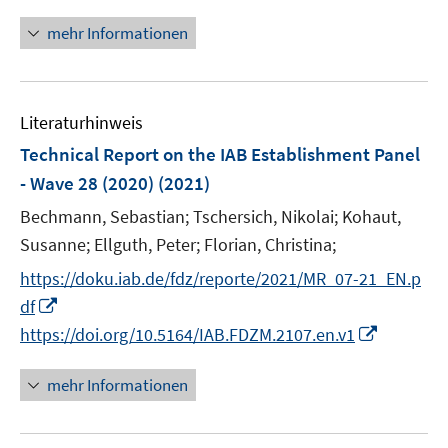
n
n
f
u
n
e
mehr Informationen
n
e
e
n
e
m
u
n
F
e
e
Literaturhinweis
m
n
F
Technical Report on the IAB Establishment Panel
s
e
- Wave 28 (2020)
(2021)
t
n
e
Bechmann, Sebastian;
Tschersich, Nikolai;
Kohaut,
s
r
t
Susanne;
Ellguth, Peter;
Florian, Christina;
ö
e
https://doku.iab.de/fdz/reporte/2021/MR_07-21_EN.p
f
r
I
df
f
ö
n
n
I
https://doi.org/10.5164/IAB.FDZM.2107.en.v1
f
n
e
n
f
e
n
n
mehr Informationen
n
u
e
e
e
u
n
m