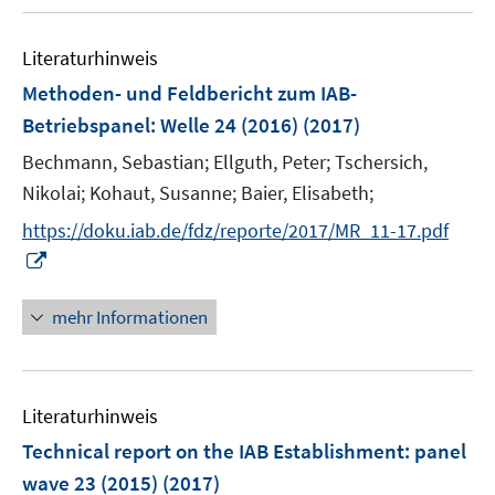
e
u
n
n
e
e
e
m
e
n
n
n
F
Literaturhinweis
m
s
s
e
F
Methoden- und Feldbericht zum IAB-
t
t
n
e
e
e
Betriebspanel
:
Welle 24 (2016)
(2017)
s
n
r
r
t
Bechmann, Sebastian;
Ellguth, Peter;
Tschersich,
s
ö
ö
e
t
Nikolai;
Kohaut, Susanne;
Baier, Elisabeth;
f
f
r
e
f
f
https://doku.iab.de/fdz/reporte/2017/MR_11-17.pdf
ö
r
n
n
I
f
ö
e
e
n
f
f
n
n
n
mehr Informationen
n
f
e
e
n
u
n
e
e
n
Literaturhinweis
m
F
Technical report on the IAB Establishment
:
panel
e
wave 23 (2015)
(2017)