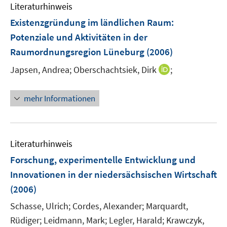
F
Literaturhinweis
e
Existenzgründung im ländlichen Raum
:
n
Potenziale und Aktivitäten in der
s
Raumordnungsregion Lüneburg
t
(2006)
e
I
Japsen, Andrea;
Oberschachtsiek, Dirk
;
r
n
ö
n
mehr Informationen
f
e
f
u
n
e
e
m
Literaturhinweis
n
F
Forschung, experimentelle Entwicklung und
e
Innovationen in der niedersächsischen Wirtschaft
n
(2006)
s
t
Schasse, Ulrich;
Cordes, Alexander;
Marquardt,
e
Rüdiger;
Leidmann, Mark;
Legler, Harald;
Krawczyk,