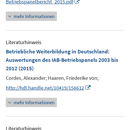
I
Betriebspanelbericht_2015.pdf
f
n
f
n
mehr Informationen
n
e
e
u
n
e
Literaturhinweis
m
F
Betriebliche Weiterbildung in Deutschland
:
e
Auswertungen des IAB-Betriebspanels 2003 bis
n
2012
(2015)
s
t
Cordes, Alexander;
Haaren, Friederike von;
e
I
http://hdl.handle.net/10419/156612
r
n
ö
n
mehr Informationen
f
e
f
u
n
e
e
Literaturhinweis
m