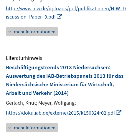
t
http://www.niw.de/uploads/pdf/publikationen/NIW_D
e
I
iscussion_Paper_9.pdf
r
n
ö
n
mehr Informationen
f
e
f
u
n
e
e
Literaturhinweis
m
n
F
Beschäftigungstrends 2013 Niedersachsen
:
e
Auswertung des IAB-Betriebspanels 2013 für das
n
Niedersächsische Ministerium für Wirtschaft,
s
Arbeit und Verkehr
(2014)
t
e
Gerlach, Knut;
Meyer, Wolfgang;
r
I
https://doku.iab.de/externe/2015/k150324r02.pdf
ö
n
f
n
mehr Informationen
f