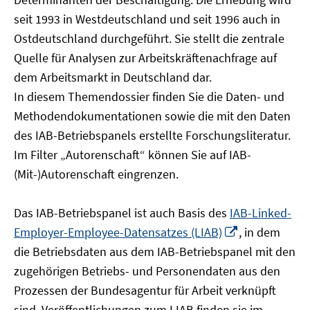
öffnen
seit 1993 in Westdeutschland und seit 1996 auch in
Ostdeutschland durchgeführt. Sie stellt die zentrale
Quelle für Analysen zur Arbeitskräftenachfrage auf
dem Arbeitsmarkt in Deutschland dar.
In diesem Themendossier finden Sie die Daten- und
Methodendokumentationen sowie die mit den Daten
des IAB-Betriebspanels erstellte Forschungsliteratur.
Im Filter „Autorenschaft“ können Sie auf IAB-
(Mit-)Autorenschaft eingrenzen.
Das IAB-Betriebspanel ist auch Basis des
IAB-Linked-
In
Employer-Employee-Datensatzes (LIAB)
, in dem
neuem
die Betriebsdaten aus dem IAB-Betriebspanel mit den
Fenster
zugehörigen Betriebs- und Personendaten aus den
öffnen
Prozessen der Bundesagentur für Arbeit verknüpft
sind. Veröffentlichungen zum LIAB finden sie im