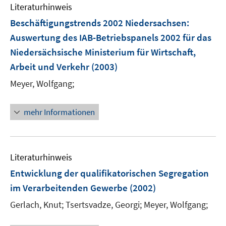
e
m
Literaturhinweis
n
F
Beschäftigungstrends 2002 Niedersachsen
:
e
Auswertung des IAB-Betriebspanels 2002 für das
n
Niedersächsische Ministerium für Wirtschaft,
s
t
Arbeit und Verkehr
(2003)
e
Meyer, Wolfgang;
r
ö
mehr Informationen
f
f
n
e
Literaturhinweis
n
Entwicklung der qualifikatorischen Segregation
im Verarbeitenden Gewerbe
(2002)
Gerlach, Knut;
Tsertsvadze, Georgi;
Meyer, Wolfgang;