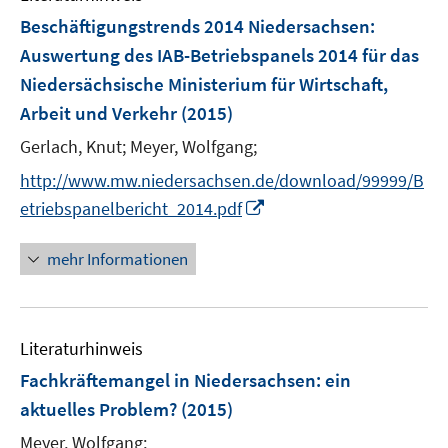
n
F
Beschäftigungstrends 2014 Niedersachsen
:
e
Auswertung des IAB-Betriebspanels 2014 für das
n
Niedersächsische Ministerium für Wirtschaft,
s
Arbeit und Verkehr
(2015)
t
e
Gerlach, Knut;
Meyer, Wolfgang;
r
http://www.mw.niedersachsen.de/download/99999/B
ö
I
etriebspanelbericht_2014.pdf
f
n
f
n
mehr Informationen
n
e
e
u
n
e
Literaturhinweis
m
F
Fachkräftemangel in Niedersachsen
:
ein
e
aktuelles Problem?
(2015)
n
Meyer, Wolfgang;
s