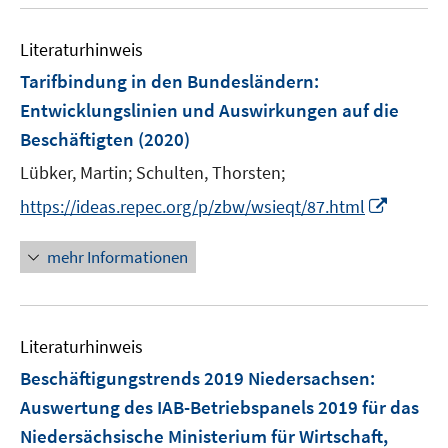
u
n
e
Literaturhinweis
m
F
Tarifbindung in den Bundesländern
:
e
Entwicklungslinien und Auswirkungen auf die
n
Beschäftigten
(2020)
s
t
Lübker, Martin;
Schulten, Thorsten;
e
I
https://ideas.repec.org/p/zbw/wsieqt/87.html
r
n
ö
n
mehr Informationen
f
e
f
u
n
e
e
Literaturhinweis
m
n
F
Beschäftigungstrends 2019 Niedersachsen
:
e
Auswertung des IAB-Betriebspanels 2019 für das
n
Niedersächsische Ministerium für Wirtschaft,
s