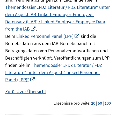
Themendossier „FDZ Literatur / FDZ Literature“ unter
dem Aspekt IAB-Linked-Employer-Employee-
Datensatz (LIAB) / Linked Employer-Employee Data
In
from the IAB
.
neuem
In
Beim
Linked Personnel Panel (LPP)
sind die
Fenster
neuem
Betriebsdaten aus dem IAB-Betriebspanel mit
öffnen
Fenster
Befragungsdaten von Personalverantwortlichen und
öffnen
Beschäftigten verknüpft. Veröffentlichungen zum LPP
finden Sie im
Themendossier „FDZ Literatur / FDZ
Literature“ unter dem Aspekt “Linked Personnel
In
Panel (LPP)“
.
neuem
Fenster
Zurück zur Übersicht
öffnen
Ergebnisse pro Seite:
20
|
50
|
100