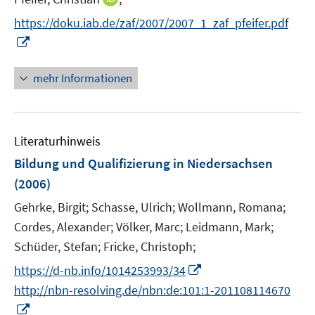
r
n
https://doku.iab.de/zaf/2007/2007_1_zaf_pfeifer.pdf
ö
n
I
f
e
n
f
u
n
n
mehr Informationen
e
e
e
m
u
n
F
e
e
Literaturhinweis
m
n
F
Bildung und Qualifizierung in Niedersachsen
s
e
(2006)
t
n
e
Gehrke, Birgit;
Schasse, Ulrich;
Wollmann, Romana;
s
r
t
Cordes, Alexander;
Völker, Marc;
Leidmann, Mark;
ö
e
Schüder, Stefan;
Fricke, Christoph;
f
r
f
I
https://d-nb.info/1014253993/34
ö
n
n
http://nbn-resolving.de/nbn:de:101:1-201108114670
f
e
n
I
f