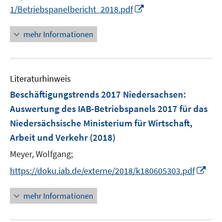
I
1/Betriebspanelbericht_2018.pdf
f
n
f
n
mehr Informationen
n
e
e
u
n
e
Literaturhinweis
m
F
Beschäftigungstrends 2017 Niedersachsen
:
e
Auswertung des IAB-Betriebspanels 2017 für das
n
Niedersächsische Ministerium für Wirtschaft,
s
Arbeit und Verkehr
(2018)
t
e
Meyer, Wolfgang;
r
I
https://doku.iab.de/externe/2018/k180605303.pdf
ö
n
f
n
mehr Informationen
f
e
n
u
e