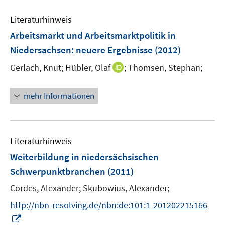
n
n
e
e
Literaturhinweis
n
n
Arbeitsmarkt und Arbeitsmarktpolitik in
Niedersachsen
:
neuere Ergebnisse
(2012)
I
Gerlach, Knut;
Hübler, Olaf
;
Thomsen, Stephan;
n
n
mehr Informationen
e
u
e
m
Literaturhinweis
F
Weiterbildung in niedersächsischen
e
Schwerpunktbranchen
(2011)
n
s
Cordes, Alexander;
Skubowius, Alexander;
t
http://nbn-resolving.de/nbn:de:101:1-201202215166
e
I
r