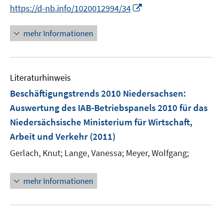
n
I
https://d-nb.info/1020012994/34
ö
n
n
f
e
n
mehr Informationen
f
u
e
n
e
u
e
m
e
n
F
Literaturhinweis
m
e
F
Beschäftigungstrends 2010 Niedersachsen
:
n
e
Auswertung des IAB-Betriebspanels 2010 für das
s
n
Niedersächsische Ministerium für Wirtschaft,
t
s
e
Arbeit und Verkehr
(2011)
t
r
e
Gerlach, Knut;
Lange, Vanessa;
Meyer, Wolfgang;
ö
r
f
ö
mehr Informationen
f
f
n
f
e
n
n
e