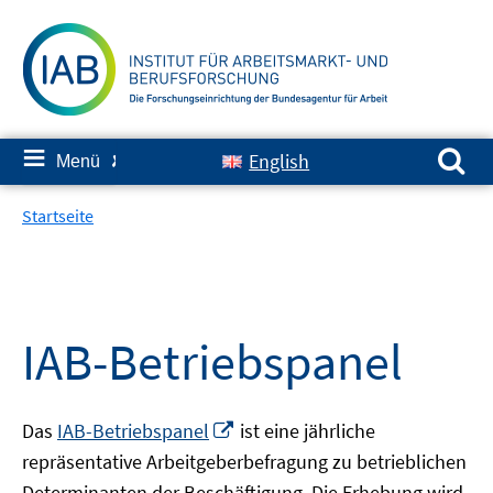
Springe
zum
Inhalt
Suchen nach:
≡
English
Menü
✘
Startseite
IAB-Betriebspanel
In
Das
IAB-Betriebspanel
ist eine jährliche
neuem
repräsentative Arbeitgeberbefragung zu betrieblichen
Fenster
Determinanten der Beschäftigung. Die Erhebung wird