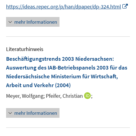
n
I
https://ideas.repec.org/p/han/dpaper/dp-324.html
ö
n
n
f
e
n
f
mehr Informationen
u
e
n
e
u
e
m
e
n
F
Literaturhinweis
m
e
F
Beschäftigungstrends 2003 Niedersachsen
:
n
e
Auswertung des IAB-Betriebspanels 2003 für das
s
n
Niedersächsische Ministerium für Wirtschaft,
t
s
e
Arbeit und Verkehr
(2004)
t
r
e
I
Meyer, Wolfgang;
Pfeifer, Christian
;
ö
r
n
f
ö
n
f
mehr Informationen
f
e
n
f
u
e
n
e
n