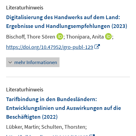
Literaturhinweis
Digitalisierung des Handwerks auf dem Land
:
Ergebnisse und Handlungsempfehlungen
(2023)
I
I
Bischoff, Thore Sören
;
Thonipara, Anita
;
n
n
I
https://doi.org/10.47952/gro-publ-129
n
n
n
e
e
n
mehr Informationen
u
u
e
e
e
u
m
m
e
F
F
Literaturhinweis
m
e
e
F
Tarifbindung in den Bundesländern
:
n
n
e
Entwicklungslinien und Auswirkungen auf die
s
s
n
Beschäftigten
(2022)
t
t
s
e
e
t
Lübker, Martin;
Schulten, Thorsten;
r
r
e