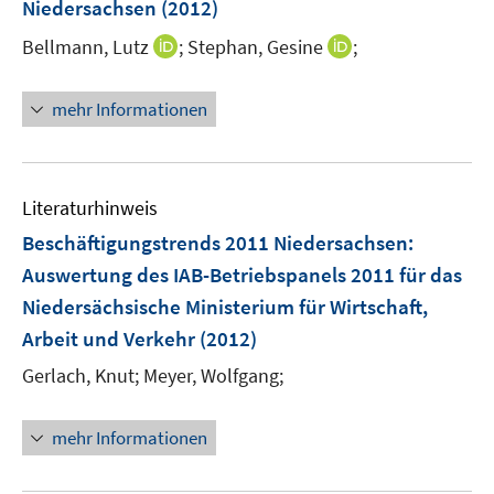
Niedersachsen
(2012)
t
e
I
I
Bellmann, Lutz
;
Stephan, Gesine
;
r
n
n
ö
n
n
mehr Informationen
f
e
e
f
u
u
n
e
e
e
m
m
Literaturhinweis
n
F
F
Beschäftigungstrends 2011 Niedersachsen
:
e
e
Auswertung des IAB-Betriebspanels 2011 für das
n
n
Niedersächsische Ministerium für Wirtschaft,
s
s
t
t
Arbeit und Verkehr
(2012)
e
e
Gerlach, Knut;
Meyer, Wolfgang;
r
r
ö
ö
mehr Informationen
f
f
f
f