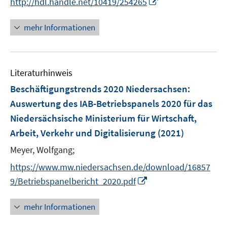
I
http://hdl.handle.net/10419/254265
ö
ö
r
n
f
f
ö
n
mehr Informationen
f
f
f
e
n
n
f
u
e
e
n
e
n
n
e
Literaturhinweis
m
n
F
Beschäftigungstrends 2020 Niedersachsen
:
e
Auswertung des IAB-Betriebspanels 2020 für das
n
Niedersächsische Ministerium für Wirtschaft,
s
Arbeit, Verkehr und Digitalisierung
(2021)
t
e
Meyer, Wolfgang;
r
https://www.mw.niedersachsen.de/download/16857
ö
I
9/Betriebspanelbericht_2020.pdf
f
n
f
n
mehr Informationen
n
e
e