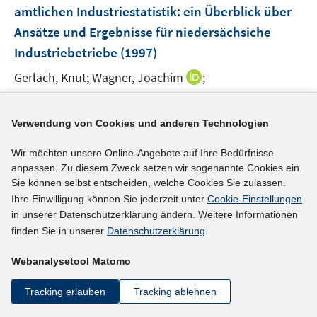
amtlichen Industriestatistik
:
ein Überblick über
s
s
t
t
Ansätze und Ergebnisse für niedersächsiche
e
e
Industriebetriebe
(1997)
r
r
I
Gerlach, Knut;
Wagner, Joachim
;
ö
ö
n
f
f
n
f
f
mehr Informationen
Verwendung von Cookies und anderen Technologien
e
n
n
u
e
e
Wir möchten unsere Online-Angebote auf Ihre Bedürfnisse
e
n
n
anpassen. Zu diesem Zweck setzen wir sogenannte Cookies ein.
m
Sie können selbst entscheiden, welche Cookies Sie zulassen.
F
Ihre Einwilligung können Sie jederzeit unter
Cookie-Einstellungen
e
in unserer Datenschutzerklärung ändern. Weitere Informationen
Footer
Das IAB
n
finden Sie in unserer
Datenschutzerklärung
.
Inhalt
s
Institut für Arbeitsmarkt- und Berufsforschung (IAB) – unser
t
Webanalysetool Matomo
Leitbild
e
Tracking erlauben
Tracking ablehnen
Institutsleitung
r
ö
Graduiertenprogramm