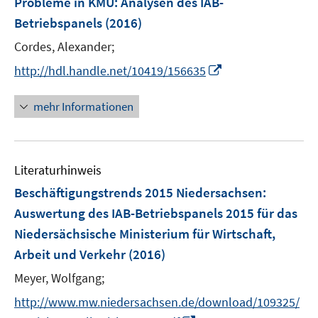
Probleme in KMU
:
Analysen des IAB-
n
Betriebspanels
(2016)
s
t
Cordes, Alexander;
e
I
http://hdl.handle.net/10419/156635
r
n
ö
n
mehr Informationen
f
e
f
u
n
e
e
Literaturhinweis
m
n
F
Beschäftigungstrends 2015 Niedersachsen
:
e
Auswertung des IAB-Betriebspanels 2015 für das
n
Niedersächsische Ministerium für Wirtschaft,
s
Arbeit und Verkehr
(2016)
t
e
Meyer, Wolfgang;
r
http://www.mw.niedersachsen.de/download/109325/
ö