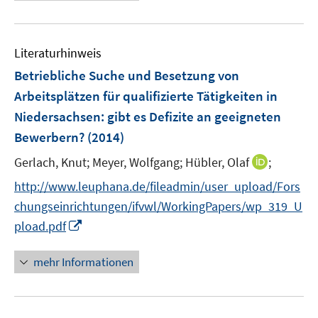
e
n
u
e
e
n
Literaturhinweis
m
F
Betriebliche Suche und Besetzung von
e
Arbeitsplätzen für qualifizierte Tätigkeiten in
n
Niedersachsen
:
gibt es Defizite an geeigneten
s
Bewerbern?
(2014)
t
e
I
Gerlach, Knut;
Meyer, Wolfgang;
Hübler, Olaf
;
r
n
http://www.leuphana.de/fileadmin/user_upload/Fors
ö
n
chungseinrichtungen/ifvwl/WorkingPapers/wp_319_U
f
e
I
f
pload.pdf
u
n
n
e
n
e
mehr Informationen
m
e
n
F
u
e
e
n