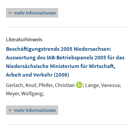
n
e
n
n
u
n
e
mehr Informationen
e
e
n
m
u
F
e
e
Literaturhinweis
m
n
F
Beschäftigungstrends 2005 Niedersachsen
:
s
e
Auswertung des IAB-Betriebspanels 2005 für das
t
n
Niedersächsische Ministerium für Wirtschaft,
e
s
r
Arbeit und Verkehr
(2006)
t
ö
e
I
Gerlach, Knut;
Pfeifer, Christian
;
Lange, Vanessa;
f
r
n
Meyer, Wolfgang;
f
ö
n
n
f
e
e
mehr Informationen
f
u
n
n
e
e
m
n