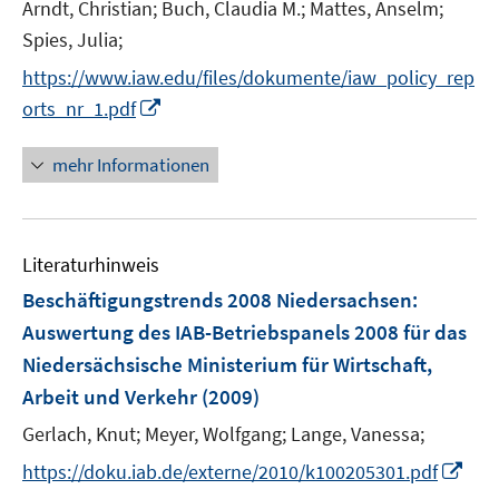
Arndt, Christian;
Buch, Claudia M.;
Mattes, Anselm;
Spies, Julia;
https://www.iaw.edu/files/dokumente/iaw_policy_rep
I
orts_nr_1.pdf
n
n
mehr Informationen
e
u
e
Literaturhinweis
m
F
Beschäftigungstrends 2008 Niedersachsen
:
e
Auswertung des IAB-Betriebspanels 2008 für das
n
Niedersächsische Ministerium für Wirtschaft,
s
Arbeit und Verkehr
(2009)
t
e
Gerlach, Knut;
Meyer, Wolfgang;
Lange, Vanessa;
r
I
https://doku.iab.de/externe/2010/k100205301.pdf
ö
n