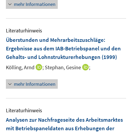
mehr Informationen
Literaturhinweis
Überstunden und Mehrarbeitszuschläge
:
Ergebnisse aus dem IAB-Betriebspanel und den
Gehalts- und Lohnstrukturerhebungen
(1999)
I
I
Kölling, Arnd
;
Stephan, Gesine
;
n
n
n
n
mehr Informationen
e
e
u
u
e
e
m
m
Literaturhinweis
F
F
Analysen zur Nachfrageseite des Arbeitsmarktes
e
e
mit Betriebspaneldaten aus Erhebungen der
n
n