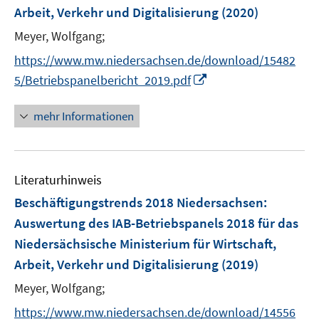
Arbeit, Verkehr und Digitalisierung
(2020)
t
e
Meyer, Wolfgang;
r
https://www.mw.niedersachsen.de/download/15482
ö
I
5/Betriebspanelbericht_2019.pdf
f
n
f
n
mehr Informationen
n
e
e
u
n
e
Literaturhinweis
m
F
Beschäftigungstrends 2018 Niedersachsen
:
e
Auswertung des IAB-Betriebspanels 2018 für das
n
Niedersächsische Ministerium für Wirtschaft,
s
Arbeit, Verkehr und Digitalisierung
(2019)
t
e
Meyer, Wolfgang;
r
https://www.mw.niedersachsen.de/download/14556
ö