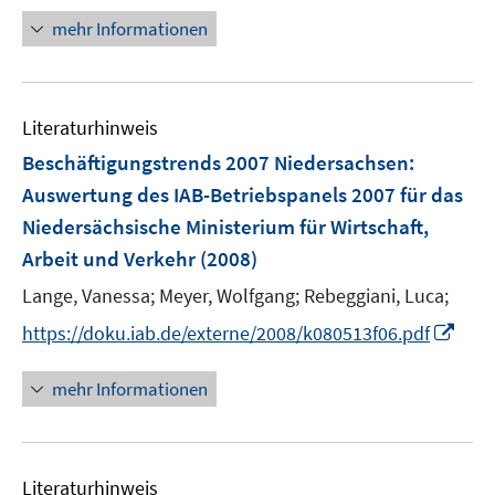
f
n
mehr Informationen
f
e
n
u
e
e
n
Literaturhinweis
m
F
Beschäftigungstrends 2007 Niedersachsen
:
e
Auswertung des IAB-Betriebspanels 2007 für das
n
Niedersächsische Ministerium für Wirtschaft,
s
Arbeit und Verkehr
(2008)
t
e
Lange, Vanessa;
Meyer, Wolfgang;
Rebeggiani, Luca;
r
I
https://doku.iab.de/externe/2008/k080513f06.pdf
ö
n
f
n
mehr Informationen
f
e
n
u
e
e
n
Literaturhinweis
m