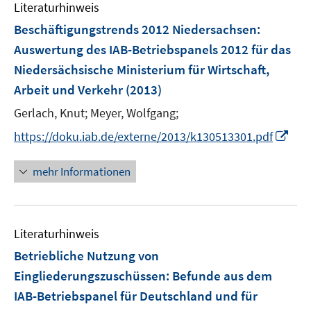
Literaturhinweis
m
s
F
Beschäftigungstrends 2012 Niedersachsen
:
t
e
e
Auswertung des IAB-Betriebspanels 2012 für das
n
r
Niedersächsische Ministerium für Wirtschaft,
s
ö
Arbeit und Verkehr
(2013)
t
f
e
Gerlach, Knut;
Meyer, Wolfgang;
f
r
n
I
https://doku.iab.de/externe/2013/k130513301.pdf
ö
e
n
f
n
n
mehr Informationen
f
e
n
u
e
e
n
Literaturhinweis
m
F
Betriebliche Nutzung von
e
Eingliederungszuschüssen: Befunde aus dem
n
IAB-Betriebspanel für Deutschland und für
s