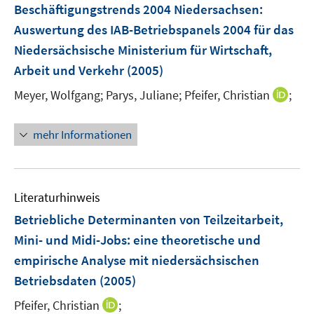
Beschäftigungstrends 2004 Niedersachsen
:
Auswertung des IAB-Betriebspanels 2004 für das
Niedersächsische Ministerium für Wirtschaft,
Arbeit und Verkehr
(2005)
I
Meyer, Wolfgang;
Parys, Juliane;
Pfeifer, Christian
;
n
n
mehr Informationen
e
u
e
m
Literaturhinweis
F
Betriebliche Determinanten von Teilzeitarbeit,
e
Mini- und Midi-Jobs
:
eine theoretische und
n
empirische Analyse mit niedersächsischen
s
t
Betriebsdaten
(2005)
e
I
Pfeifer, Christian
;
r