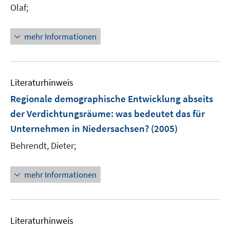
r
Olaf;
ö
f
mehr Informationen
f
n
e
n
Literaturhinweis
Regionale demographische Entwicklung abseits
der Verdichtungsräume
:
was bedeutet das für
Unternehmen in Niedersachsen?
(2005)
Behrendt, Dieter;
mehr Informationen
Literaturhinweis