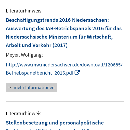
e
n
Literaturhinweis
m
F
Beschäftigungstrends 2016 Niedersachsen
:
e
Auswertung des IAB-Betriebspanels 2016 für das
n
Niedersächsische Ministerium für Wirtschaft,
s
Arbeit und Verkehr
(2017)
t
e
Meyer, Wolfgang;
r
http://www.mw.niedersachsen.de/download/120685/
ö
I
Betriebspanelbericht_2016.pdf
f
n
f
n
mehr Informationen
n
e
e
u
n
e
Literaturhinweis
m
F
Stellenbesetzung und personalpolitische
e