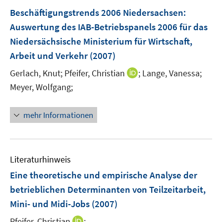
F
Beschäftigungstrends 2006 Niedersachsen
:
e
Auswertung des IAB-Betriebspanels 2006 für das
n
Niedersächsische Ministerium für Wirtschaft,
s
Arbeit und Verkehr
(2007)
t
e
I
Gerlach, Knut;
Pfeifer, Christian
;
Lange, Vanessa;
r
n
Meyer, Wolfgang;
ö
n
f
e
mehr Informationen
f
u
n
e
e
m
n
F
Literaturhinweis
e
Eine theoretische und empirische Analyse der
n
betrieblichen Determinanten von Teilzeitarbeit,
s
Mini- und Midi-Jobs
(2007)
t
e
I
Pfeifer, Christian
;