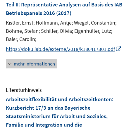
e
Teil II: Repräsentative Analysen auf Basis des IAB-
n
Betriebspanels 2016
(2017)
s
t
Kistler, Ernst;
Hoffmann, Antje;
Wiegel, Constantin;
e
Böhme, Stefan;
Schiller, Olivia;
Eigenhüller, Lutz;
r
Baier, Carolin;
ö
I
https://doku.iab.de/externe/2018/k180417301.pdf
f
n
f
n
mehr Informationen
n
e
e
u
n
e
Literaturhinweis
m
F
Arbeitszeitflexibilität und Arbeitszeitkonten
:
e
Kurzbericht 17/3 an das Bayerische
n
Staatsministerium für Arbeit und Soziales,
s
Familie und Integration und die
t