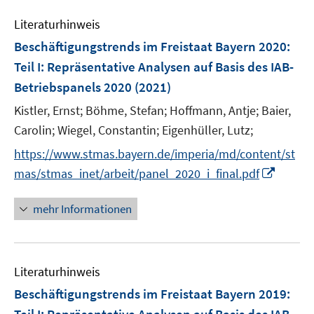
e
Literaturhinweis
m
F
Beschäftigungstrends im Freistaat Bayern 2020
:
e
Teil I: Repräsentative Analysen auf Basis des IAB-
n
Betriebspanels 2020
(2021)
s
t
Kistler, Ernst;
Böhme, Stefan;
Hoffmann, Antje;
Baier,
e
Carolin;
Wiegel, Constantin;
Eigenhüller, Lutz;
r
https://www.stmas.bayern.de/imperia/md/content/st
ö
I
mas/stmas_inet/arbeit/panel_2020_i_final.pdf
f
n
f
n
mehr Informationen
n
e
e
u
n
e
Literaturhinweis
m
F
Beschäftigungstrends im Freistaat Bayern 2019
:
e