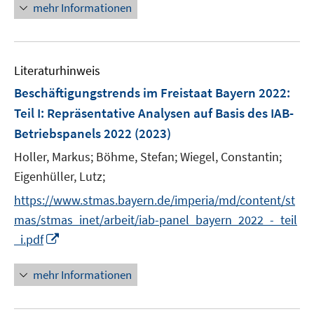
n
n
mehr Informationen
m
e
e
F
u
n
e
e
n
Literaturhinweis
m
s
F
Beschäftigungstrends im Freistaat Bayern 2022
:
t
e
e
Teil I: Repräsentative Analysen auf Basis des IAB-
n
r
Betriebspanels 2022
(2023)
s
ö
t
Holler, Markus;
Böhme, Stefan;
Wiegel, Constantin;
f
e
Eigenhüller, Lutz;
f
r
n
https://www.stmas.bayern.de/imperia/md/content/st
ö
e
mas/stmas_inet/arbeit/iab-panel_bayern_2022_-_teil
f
n
I
_i.pdf
f
n
n
n
e
mehr Informationen
e
n
u