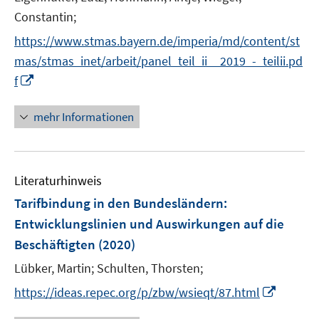
r
Constantin;
ö
https://www.stmas.bayern.de/imperia/md/content/st
f
mas/stmas_inet/arbeit/panel_teil_ii__2019_-_teilii.pd
f
n
I
f
e
n
n
n
mehr Informationen
e
u
e
Literaturhinweis
m
F
Tarifbindung in den Bundesländern
:
e
Entwicklungslinien und Auswirkungen auf die
n
Beschäftigten
(2020)
s
t
Lübker, Martin;
Schulten, Thorsten;
e
I
https://ideas.repec.org/p/zbw/wsieqt/87.html
r
n
ö