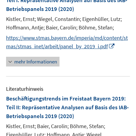
Teil I: Repräsentative Analysen auf Basis des IAB-
n
Betriebspanels 2019
(2020)
s
t
Kistler, Ernst;
Wiegel, Constantin;
Eigenhüller, Lutz;
e
Hoffmann, Antje;
Baier, Carolin;
Böhme, Stefan;
r
https://www.stmas.bayern.de/imperia/md/content/st
ö
I
mas/stmas_inet/arbeit/panel_by_2019_i.pdf
f
n
f
n
mehr Informationen
n
e
e
u
n
e
Literaturhinweis
m
F
Beschäftigungstrends im Freistaat Bayern 2019
:
e
Teil II: Repräsentative Analysen auf Basis des IAB-
n
Betriebspanels 2019
(2020)
s
t
Kistler, Ernst;
Baier, Carolin;
Böhme, Stefan;
e
Eigenhüller, Lutz;
Hoffmann, Antje;
Wiegel,