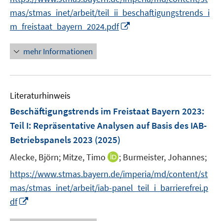
r
n
n
mas/stmas_inet/arbeit/teil_ii_beschaftigungstrends_i
ö
e
e
I
m_freistaat_bayern_2024.pdf
f
u
n
n
f
e
n
n
mehr Informationen
m
e
e
F
u
n
e
e
n
Literaturhinweis
m
s
F
Beschäftigungstrends im Freistaat Bayern 2023
:
t
e
e
Teil I: Repräsentative Analysen auf Basis des IAB-
n
r
Betriebspanels 2023
(2025)
s
ö
t
I
Alecke, Björn;
Mitze, Timo
;
Burmeister, Johannes;
f
e
n
f
https://www.stmas.bayern.de/imperia/md/content/st
r
n
n
mas/stmas_inet/arbeit/iab-panel_teil_i_barrierefrei.p
ö
e
e
I
df
f
u
n
n
f
e