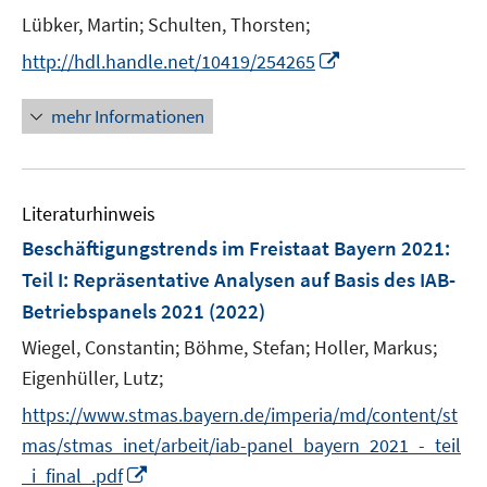
t
Lübker, Martin;
Schulten, Thorsten;
e
I
http://hdl.handle.net/10419/254265
r
n
ö
n
mehr Informationen
f
e
f
u
n
e
e
Literaturhinweis
m
n
F
Beschäftigungstrends im Freistaat Bayern 2021
:
e
Teil I: Repräsentative Analysen auf Basis des IAB-
n
Betriebspanels 2021
(2022)
s
t
Wiegel, Constantin;
Böhme, Stefan;
Holler, Markus;
e
Eigenhüller, Lutz;
r
https://www.stmas.bayern.de/imperia/md/content/st
ö
mas/stmas_inet/arbeit/iab-panel_bayern_2021_-_teil
f
I
_i_final_.pdf
f