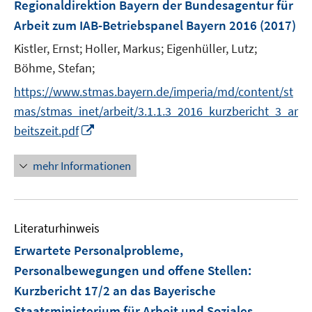
e
Regionaldirektion Bayern der Bundesagentur für
r
Arbeit zum IAB-Betriebspanel Bayern 2016
(2017)
ö
Kistler, Ernst;
Holler, Markus;
Eigenhüller, Lutz;
f
Böhme, Stefan;
f
n
https://www.stmas.bayern.de/imperia/md/content/st
e
mas/stmas_inet/arbeit/3.1.1.3_2016_kurzbericht_3_ar
n
I
beitszeit.pdf
n
n
mehr Informationen
e
u
e
Literaturhinweis
m
F
Erwartete Personalprobleme,
e
Personalbewegungen und offene Stellen
:
n
Kurzbericht 17/2 an das Bayerische
s
Staatsministerium für Arbeit und Soziales,