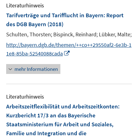
n
Literaturhinweis
m
e
F
Tarifverträge und Tarifflucht in Bayern
:
Report
n
e
des DGB Bayern
(2018)
n
Schulten, Thorsten;
Bispinck, Reinhard;
Lübker, Malte;
s
t
http://bayern.dgb.de/themen/++co++29550af2-6e3b-1
e
I
1e8-85ba-52540088cada
r
n
ö
n
mehr Informationen
f
e
f
u
n
e
e
Literaturhinweis
m
n
F
Arbeitszeitflexibilität und Arbeitszeitkonten
:
e
Kurzbericht 17/3 an das Bayerische
n
Staatsministerium für Arbeit und Soziales,
s
Familie und Integration und die
t