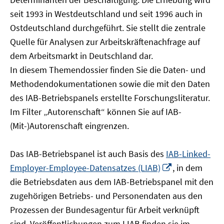
öffnen
seit 1993 in Westdeutschland und seit 1996 auch in
Ostdeutschland durchgeführt. Sie stellt die zentrale
Quelle für Analysen zur Arbeitskräftenachfrage auf
dem Arbeitsmarkt in Deutschland dar.
In diesem Themendossier finden Sie die Daten- und
Methodendokumentationen sowie die mit den Daten
des IAB-Betriebspanels erstellte Forschungsliteratur.
Im Filter „Autorenschaft“ können Sie auf IAB-
(Mit-)Autorenschaft eingrenzen.
Das IAB-Betriebspanel ist auch Basis des
IAB-Linked-
In
Employer-Employee-Datensatzes (LIAB)
, in dem
neuem
die Betriebsdaten aus dem IAB-Betriebspanel mit den
Fenster
zugehörigen Betriebs- und Personendaten aus den
öffnen
Prozessen der Bundesagentur für Arbeit verknüpft
sind. Veröffentlichungen zum LIAB finden sie im