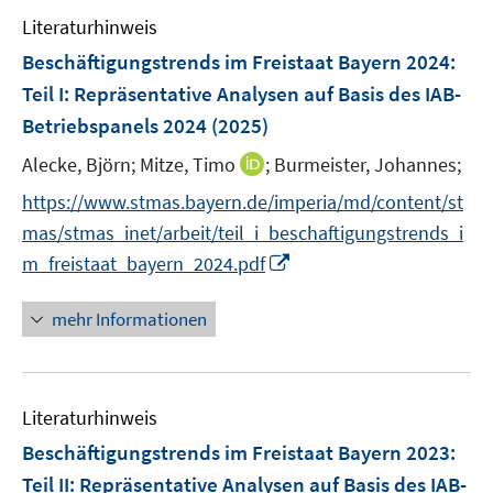
Literaturhinweis
Beschäftigungstrends im Freistaat Bayern 2024
:
Teil I: Repräsentative Analysen auf Basis des IAB-
Betriebspanels 2024
(2025)
I
Alecke, Björn;
Mitze, Timo
;
Burmeister, Johannes;
n
https://www.stmas.bayern.de/imperia/md/content/st
n
mas/stmas_inet/arbeit/teil_i_beschaftigungstrends_i
e
I
m_freistaat_bayern_2024.pdf
u
n
e
n
mehr Informationen
m
e
F
u
e
e
n
Literaturhinweis
m
s
F
Beschäftigungstrends im Freistaat Bayern 2023
:
t
e
e
Teil II: Repräsentative Analysen auf Basis des IAB-