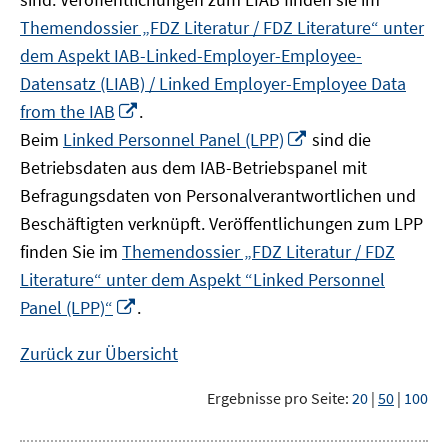
Themendossier „FDZ Literatur / FDZ Literature“ unter
dem Aspekt IAB-Linked-Employer-Employee-
Datensatz (LIAB) / Linked Employer-Employee Data
In
from the IAB
.
neuem
In
Beim
Linked Personnel Panel (LPP)
sind die
Fenster
neuem
Betriebsdaten aus dem IAB-Betriebspanel mit
öffnen
Fenster
Befragungsdaten von Personalverantwortlichen und
öffnen
Beschäftigten verknüpft. Veröffentlichungen zum LPP
finden Sie im
Themendossier „FDZ Literatur / FDZ
Literature“ unter dem Aspekt “Linked Personnel
In
Panel (LPP)“
.
neuem
Fenster
Zurück zur Übersicht
öffnen
Ergebnisse pro Seite:
20
|
50
|
100