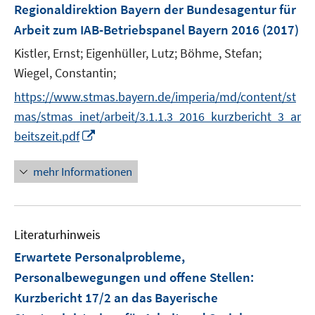
e
Regionaldirektion Bayern der Bundesagentur für
r
Arbeit zum IAB-Betriebspanel Bayern 2016
(2017)
ö
Kistler, Ernst;
Eigenhüller, Lutz;
Böhme, Stefan;
f
Wiegel, Constantin;
f
n
https://www.stmas.bayern.de/imperia/md/content/st
e
mas/stmas_inet/arbeit/3.1.1.3_2016_kurzbericht_3_ar
n
I
beitszeit.pdf
n
n
mehr Informationen
e
u
e
Literaturhinweis
m
F
Erwartete Personalprobleme,
e
Personalbewegungen und offene Stellen
:
n
Kurzbericht 17/2 an das Bayerische
s