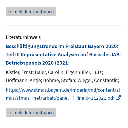
n
n
n
e
mehr Informationen
e
n
u
e
Literaturhinweis
m
F
Beschäftigungstrends im Freistaat Bayern 2020
:
e
Teil II: Repräsentative Analysen auf Basis des IAB-
n
Betriebspanels 2020
(2021)
s
t
Kistler, Ernst;
Baier, Carolin;
Eigenhüller, Lutz;
e
Hoffmann, Antje;
Böhme, Stefan;
Wiegel, Constantin;
r
https://www.stmas.bayern.de/imperia/md/content/st
ö
I
mas/stmas_inet/arbeit/panel_ii_final04112021.pdf
f
n
f
n
mehr Informationen
n
e
e
u
n