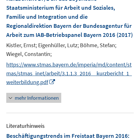
n
Staatsministerium für Arbeit und Soziales,
s
Familie und Integration und die
t
e
Regionaldirektion Bayern der Bundesagentur für
r
Arbeit zum IAB-Betriebspanel Bayern 2016
(2017)
ö
Kistler, Ernst;
Eigenhüller, Lutz;
Böhme, Stefan;
f
Wiegel, Constantin;
f
n
https://www.stmas.bayern.de/imperia/md/content/st
e
mas/stmas_inet/arbeit/3.1.1.3_2016__kurzbericht_1_
n
I
weiterbildung.pdf
n
n
mehr Informationen
e
u
e
Literaturhinweis
m
F
Beschäftigungstrends im Freistaat Bayern 2016
: