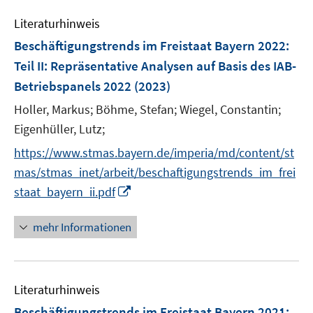
e
Literaturhinweis
m
F
Beschäftigungstrends im Freistaat Bayern 2022
:
e
Teil II: Repräsentative Analysen auf Basis des IAB-
n
Betriebspanels 2022
(2023)
s
t
Holler, Markus;
Böhme, Stefan;
Wiegel, Constantin;
e
Eigenhüller, Lutz;
r
https://www.stmas.bayern.de/imperia/md/content/st
ö
mas/stmas_inet/arbeit/beschaftigungstrends_im_frei
f
I
staat_bayern_ii.pdf
f
n
n
n
e
mehr Informationen
e
n
u
e
Literaturhinweis
m
F
Beschäftigungstrends im Freistaat Bayern 2021
: