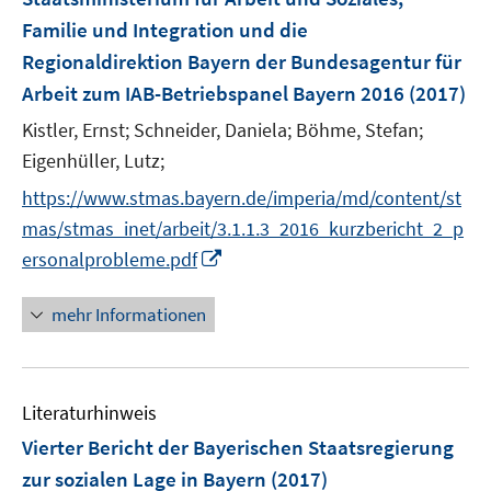
t
e
Familie und Integration und die
r
Regionaldirektion Bayern der Bundesagentur für
ö
Arbeit zum IAB-Betriebspanel Bayern 2016
(2017)
f
Kistler, Ernst;
Schneider, Daniela;
Böhme, Stefan;
f
n
Eigenhüller, Lutz;
e
https://www.stmas.bayern.de/imperia/md/content/st
n
mas/stmas_inet/arbeit/3.1.1.3_2016_kurzbericht_2_p
I
ersonalprobleme.pdf
n
n
mehr Informationen
e
u
e
Literaturhinweis
m
F
Vierter Bericht der Bayerischen Staatsregierung
e
zur sozialen Lage in Bayern
(2017)