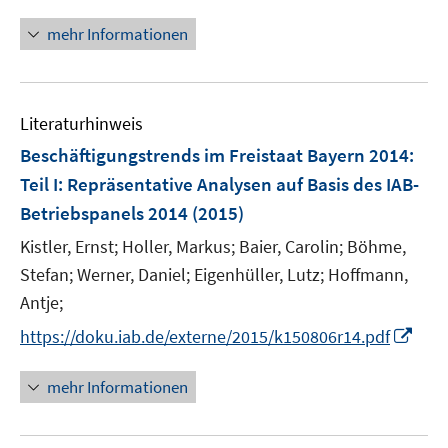
n
f
n
mehr Informationen
n
e
e
u
n
e
Literaturhinweis
m
F
Beschäftigungstrends im Freistaat Bayern 2014
:
e
Teil I: Repräsentative Analysen auf Basis des IAB-
n
Betriebspanels 2014
(2015)
s
t
Kistler, Ernst;
Holler, Markus;
Baier, Carolin;
Böhme,
e
Stefan;
Werner, Daniel;
Eigenhüller, Lutz;
Hoffmann,
r
Antje;
ö
I
https://doku.iab.de/externe/2015/k150806r14.pdf
f
n
f
n
mehr Informationen
n
e
e
u
n