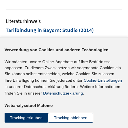
e
n
u
e
e
n
Literaturhinweis
m
F
Tarifbindung in Bayern
:
Studie
(2014)
e
Schleiermacher, Thomas;
Lang, Thorsten;
Leinweber,
n
Volker;
Kochta, Tobias;
s
Verwendung von Cookies und anderen Technologien
t
e
Wir möchten unsere Online-Angebote auf Ihre Bedürfnisse
mehr Informationen
anpassen. Zu diesem Zweck setzen wir sogenannte Cookies ein.
r
Sie können selbst entscheiden, welche Cookies Sie zulassen.
ö
Ihre Einwilligung können Sie jederzeit unter
Cookie-Einstellungen
f
in unserer Datenschutzerklärung ändern. Weitere Informationen
Literaturhinweis
f
finden Sie in unserer
Datenschutzerklärung
.
n
Beschäftigungstrends im Freistaat Bayern 2012
:
e
Teil II: Repräsentative Analysen auf Basis des IAB-
Webanalysetool Matomo
n
Betriebspanels 2012
(2013)
Tracking erlauben
Tracking ablehnen
Kistler, Ernst;
Trischler, Falko;
Böhme, Stefan;
Werner,