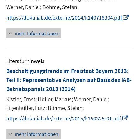
ö
e
Werner, Daniel;
Böhme, Stefan;
f
f
r
n
f
I
https://doku.iab.de/externe/2014/k140718304.pdf
ö
e
n
n
f
n
e
n
mehr Informationen
f
n
e
n
u
e
e
n
Literaturhinweis
m
F
Beschäftigungstrends im Freistaat Bayern 2013
:
e
Teil II: Repräsentative Analysen auf Basis des IAB-
n
Betriebspanels 2013
(2014)
s
t
Kistler, Ernst;
Holler, Markus;
Werner, Daniel;
e
Eigenhüller, Lutz;
Böhme, Stefan;
r
I
https://doku.iab.de/externe/2015/k150325r01.pdf
ö
n
f
n
mehr Informationen
f