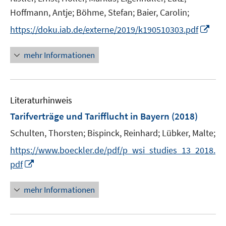
e
Hoffmann, Antje;
Böhme, Stefan;
Baier, Carolin;
r
I
https://doku.iab.de/externe/2019/k190510303.pdf
ö
n
f
n
mehr Informationen
f
e
n
u
e
e
n
Literaturhinweis
m
F
Tarifverträge und Tarifflucht in Bayern
(2018)
e
Schulten, Thorsten;
Bispinck, Reinhard;
Lübker, Malte;
n
s
https://www.boeckler.de/pdf/p_wsi_studies_13_2018.
t
I
pdf
e
n
r
n
mehr Informationen
ö
e
f
u
f
e