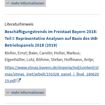
n
mehr Informationen
f
e
f
u
n
e
e
Literaturhinweis
m
n
F
Beschäftigungstrends im Freistaat Bayern 2018
:
e
Teil I: Repräsentative Analysen auf Basis des IAB-
n
Betriebspanels 2018
(2019)
s
t
Kistler, Ernst;
Baier, Carolin;
Holler, Markus;
e
Eigenhüller, Lutz;
Böhme, Stefan;
Hoffmann, Antje;
r
https://www.stmas.bayern.de/imperia/md/content/st
ö
mas/stmas_inet/arbeit/191028_panel_i_final_180620
f
I
19.pdf
f
n
n
n
e
mehr Informationen
e
n
u