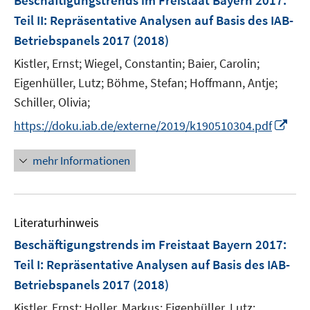
Beschäftigungstrends im Freistaat Bayern 2017
:
e
Teil II: Repräsentative Analysen auf Basis des IAB-
n
Betriebspanels 2017
(2018)
s
t
Kistler, Ernst;
Wiegel, Constantin;
Baier, Carolin;
e
Eigenhüller, Lutz;
Böhme, Stefan;
Hoffmann, Antje;
r
Schiller, Olivia;
ö
I
https://doku.iab.de/externe/2019/k190510304.pdf
f
n
f
n
mehr Informationen
n
e
e
u
n
e
Literaturhinweis
m
F
Beschäftigungstrends im Freistaat Bayern 2017
:
e
Teil I: Repräsentative Analysen auf Basis des IAB-
n
Betriebspanels 2017
(2018)
s
t
Kistler, Ernst;
Holler, Markus;
Eigenhüller, Lutz;