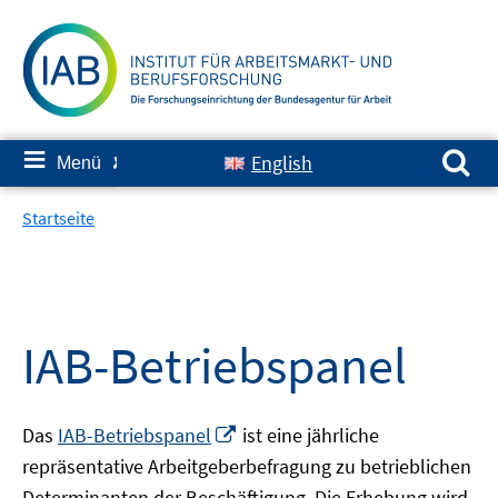
Springe
zum
Inhalt
Suchen nach:
≡
English
Menü
✘
Startseite
IAB-Betriebspanel
In
Das
IAB-Betriebspanel
ist eine jährliche
neuem
repräsentative Arbeitgeberbefragung zu betrieblichen
Fenster
Determinanten der Beschäftigung. Die Erhebung wird