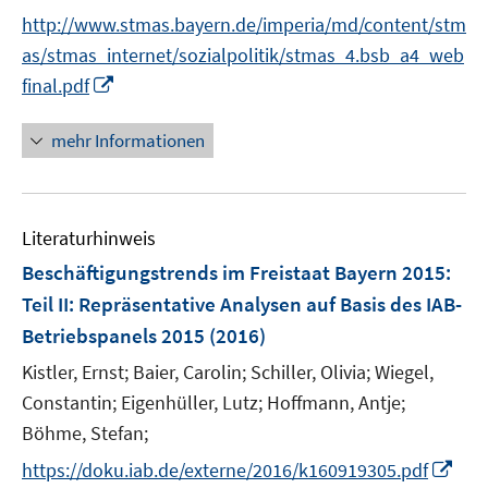
n
http://www.stmas.bayern.de/imperia/md/content/stm
s
t
as/stmas_internet/sozialpolitik/stmas_4.bsb_a4_web
e
I
final.pdf
r
n
ö
n
mehr Informationen
f
e
f
u
n
e
e
Literaturhinweis
m
n
F
Beschäftigungstrends im Freistaat Bayern 2015
:
e
Teil II: Repräsentative Analysen auf Basis des IAB-
n
Betriebspanels 2015
(2016)
s
t
Kistler, Ernst;
Baier, Carolin;
Schiller, Olivia;
Wiegel,
e
Constantin;
Eigenhüller, Lutz;
Hoffmann, Antje;
r
Böhme, Stefan;
ö
I
https://doku.iab.de/externe/2016/k160919305.pdf
f