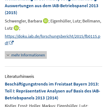
n
Auswertungen aus dem IAB-Betriebspanel 2013
s
(2015)
t
e
I
Schwengler, Barbara
;
Eigenhüller, Lutz;
Bellmann,
r
n
I
Lutz
;
ö
n
n
f
https://doku.iab.de/forschungsbericht/2015/fb0115.p
e
n
f
I
df
u
e
n
n
e
u
e
n
mehr Informationen
m
e
n
e
F
m
u
e
F
e
n
e
Literaturhinweis
m
s
n
F
Beschäftigungstrends im Freistaat Bayern 2013
t
:
s
e
e
Teil I: Repräsentative Analysen auf Basis des IAB-
t
n
r
e
Betriebspanels 2013
(2014)
s
ö
r
t
Kistler, Ernst;
Holler, Markus;
Eigenhüller, Lutz;
f