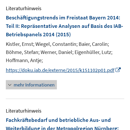
e
Literaturhinweis
m
F
Beschäftigungstrends im Freistaat Bayern 2014
:
e
Teil II: Repräsentative Analysen auf Basis des IAB-
n
Betriebspanels 2014
(2015)
s
t
Kistler, Ernst;
Wiegel, Constantin;
Baier, Carolin;
e
Böhme, Stefan;
Werner, Daniel;
Eigenhüller, Lutz;
r
Hoffmann, Antje;
ö
I
https://doku.iab.de/externe/2015/k151102p01.pdf
f
n
f
n
mehr Informationen
n
e
e
u
n
e
Literaturhinweis
m
F
Fachkräftebedarf und betriebliche Aus- und
e
Weiterbildung in der Metropolregion Nürnberg
: