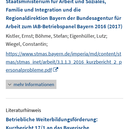
Staatsministerium für Arbeit und Soziales,
t
e
Familie und Integration und die
r
Regionaldirektion Bayern der Bundesagentur für
ö
Arbeit zum IAB-Betriebspanel Bayern 2016
(2017)
f
Kistler, Ernst;
Böhme, Stefan;
Eigenhüller, Lutz;
f
n
Wiegel, Constantin;
e
https://www.stmas.bayern.de/imperia/md/content/st
n
mas/stmas_inet/arbeit/3.1.1.3_2016_kurzbericht_2_p
I
ersonalprobleme.pdf
n
n
mehr Informationen
e
u
e
Literaturhinweis
m
F
Betriebliche Weiterbildungsförderung
:
e
Kurzbericht 17/1 an das Bayerische