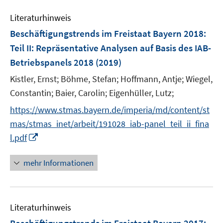
e
Literaturhinweis
m
F
Beschäftigungstrends im Freistaat Bayern 2018
:
e
Teil II: Repräsentative Analysen auf Basis des IAB-
n
Betriebspanels 2018
(2019)
s
t
Kistler, Ernst;
Böhme, Stefan;
Hoffmann, Antje;
Wiegel,
e
Constantin;
Baier, Carolin;
Eigenhüller, Lutz;
r
https://www.stmas.bayern.de/imperia/md/content/st
ö
mas/stmas_inet/arbeit/191028_iab-panel_teil_ii_fina
f
I
l.pdf
f
n
n
n
e
mehr Informationen
e
n
u
e
Literaturhinweis
m
F