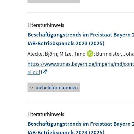
r
e
e
ö
m
u
f
F
e
Literaturhinweis
f
e
m
Beschäftigungstrends im Freistaat Bayern 
n
n
F
IAB-Betriebspanels 2023
(2025)
e
s
e
n
Alecke, Björn;
Mitze, Timo
;
Burmeister, Joh
I
t
n
n
https://www.stmas.bayern.de/imperia/md/conte
e
s
n
I
ei.pdf
r
t
e
n
ö
e
mehr Informationen
u
n
f
r
e
e
f
ö
m
u
n
f
F
e
Literaturhinweis
e
f
e
m
Beschäftigungstrends im Freistaat Bayern 
n
n
n
F
IAB-Betriebspanels 2024
(2025)
e