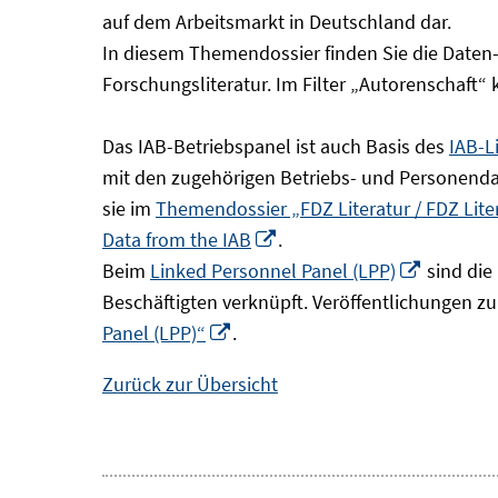
Fenster
auf dem Arbeitsmarkt in Deutschland dar.
öffnen
In diesem Themendossier finden Sie die Daten
Forschungsliteratur. Im Filter „Autorenschaft“
Das IAB-Betriebspanel ist auch Basis des
IAB-L
mit den zugehörigen Betriebs- und Personendat
sie im
Themendossier „FDZ Literatur / FDZ Lit
In
Data from the IAB
.
neuem
In
Beim
Linked Personnel Panel (LPP)
sind die
Fenster
neuem
Beschäftigten verknüpft. Veröffentlichungen z
In
öffnen
Fenster
Panel (LPP)“
.
neuem
öffnen
Zurück zur Übersicht
Fenster
öffnen