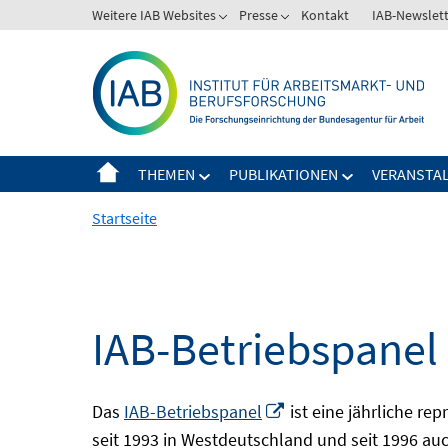
Springe
Weitere IAB Websites
Presse
Kontakt
IAB-Newslet
zum
Inhalt
THEMEN
PUBLIKATIONEN
VERANSTA
Startseite
IAB-Betriebspanel
In
Das
IAB-Betriebspanel
ist eine jährliche re
neuem
seit 1993 in Westdeutschland und seit 1996 auch