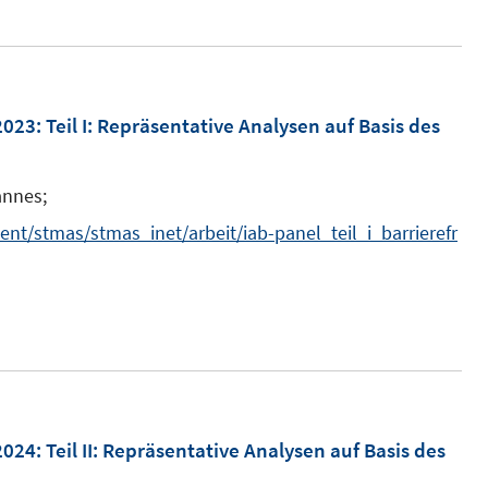
f
f
n
e
2023
:
Teil I: Repräsentative Analysen auf Basis des
n
annes;
nt/stmas/stmas_inet/arbeit/iab-panel_teil_i_barrierefr
2024
:
Teil II: Repräsentative Analysen auf Basis des