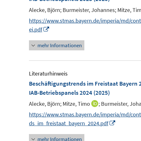
Alecke, Björn;
Burmeister, Johannes;
Mitze, Ti
https://www.stmas.bayern.de/imperia/md/conten
I
ei.pdf
n
mehr Informationen
n
e
u
e
Literaturhinweis
m
Beschäftigungstrends im Freistaat Bayern 
F
IAB-Betriebspanels 2024
(2025)
e
Alecke, Björn;
Mitze, Timo
;
Burmeister, Joh
I
n
n
https://www.stmas.bayern.de/imperia/md/conte
s
n
I
ds_im_freistaat_bayern_2024.pdf
t
e
n
e
mehr Informationen
u
n