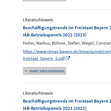
f
r
e
f
ö
u
n
f
e
Literaturhinweis
e
f
m
Beschäftigungstrends im Freistaat Bayern 
n
n
F
IAB-Betriebspanels 2022
(2023)
e
e
Holler, Markus;
Böhme, Stefan;
Wiegel, Constan
n
n
https://www.stmas.bayern.de/imperia/md/cont
s
I
freistaat_bayern_ii.pdf
t
n
e
mehr Informationen
n
r
e
ö
u
f
e
Literaturhinweis
f
m
Beschäftigungstrends im Freistaat Bayern 
n
F
IAB-Betriebspanels 2021
(2022)
e