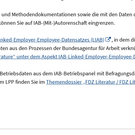
- und Methodendokumentationen sowie die mit den Daten de
 können Sie auf IAB-(Mit-)Autorenschaft eingrenzen.
In
inked-Employer-Employee-Datensatzes (LIAB)
, in dem 
neuem
en aus den Prozessen der Bundesagentur für Arbeit verknü
Fenster
erature“ unter dem Aspekt IAB-Linked-Employer-Employee-
öffnen
 Betriebsdaten aus dem IAB-Betriebspanel mit Befragungsd
um LPP finden Sie im
Themendossier „FDZ Literatur / FDZ Li