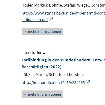
e
Holler, Markus;
Böhme, Stefan;
Wiegel, Constan
n
n
https://www.stmas.bayern.de/imperia/md/cont
s
I
__final_iab.pdf
t
n
e
mehr Informationen
n
r
e
ö
u
f
e
Literaturhinweis
f
m
Tarifbindung in den Bundesländern
:
Entwic
n
F
Beschäftigten
(2022)
e
e
Lübker, Martin;
Schulten, Thorsten;
n
n
I
http://hdl.handle.net/10419/254265
s
n
t
mehr Informationen
n
e
e
r