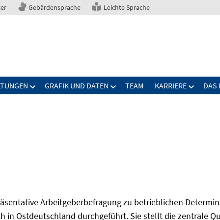
ter
Gebärdensprache
Leichte Sprache
LTUNGEN
GRAFIK UND DATEN
TEAM
KARRIERE
DAS 
präsentative Arbeitgeberbefragung zu betrieblichen Determi
 in Ostdeutschland durchgeführt. Sie stellt die zentrale Qu