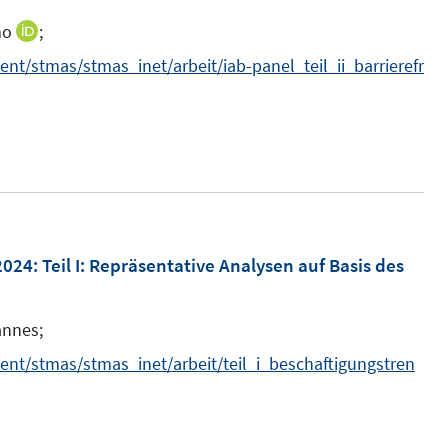
mo
;
I
n
t/stmas/stmas_inet/arbeit/iab-panel_teil_ii_barrierefr
n
e
u
e
m
F
e
2024
:
Teil I: Repräsentative Analysen auf Basis des
n
s
annes;
t
nt/stmas/stmas_inet/arbeit/teil_i_beschaftigungstren
e
r
ö