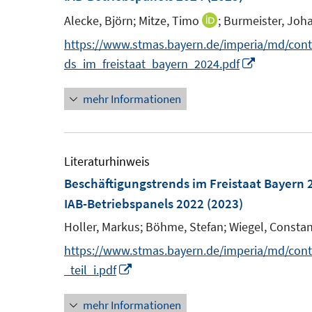
s
e
n
Alecke, Björn;
Mitze, Timo
;
Burmeister, Joh
I
t
n
n
https://www.stmas.bayern.de/imperia/md/conte
e
s
n
I
ds_im_freistaat_bayern_2024.pdf
r
t
e
n
ö
e
mehr Informationen
u
n
f
r
e
e
f
ö
m
u
n
f
F
e
Literaturhinweis
e
f
e
m
Beschäftigungstrends im Freistaat Bayern 
n
n
n
F
IAB-Betriebspanels 2022
(2023)
e
s
e
n
Holler, Markus;
Böhme, Stefan;
Wiegel, Constan
t
n
https://www.stmas.bayern.de/imperia/md/cont
e
s
I
_teil_i.pdf
r
t
n
ö
e
mehr Informationen
n