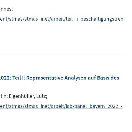
annes;
nt/stmas/stmas_inet/arbeit/teil_ii_beschaftigungstren
2022
:
Teil I: Repräsentative Analysen auf Basis des
tin;
Eigenhüller, Lutz;
ent/stmas/stmas_inet/arbeit/iab-panel_bayern_2022_-