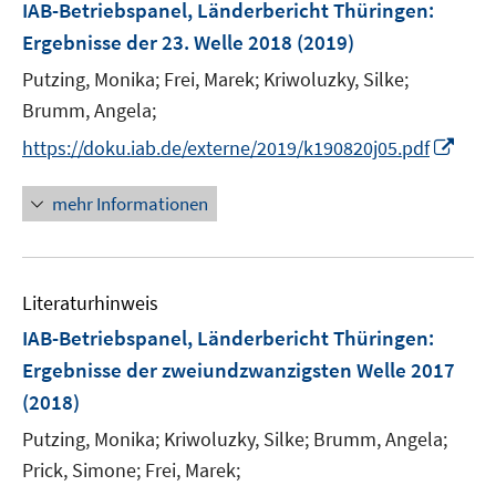
F
IAB-Betriebspanel, Länderbericht Thüringen
:
e
Ergebnisse der 23. Welle 2018
(2019)
n
Putzing, Monika;
Frei, Marek;
Kriwoluzky, Silke;
s
t
Brumm, Angela;
e
I
https://doku.iab.de/externe/2019/k190820j05.pdf
r
n
ö
n
mehr Informationen
f
e
f
u
n
e
e
Literaturhinweis
m
n
F
IAB-Betriebspanel, Länderbericht Thüringen
:
e
Ergebnisse der zweiundzwanzigsten Welle 2017
n
(2018)
s
t
Putzing, Monika;
Kriwoluzky, Silke;
Brumm, Angela;
e
Prick, Simone;
Frei, Marek;
r