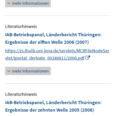
n
r
mehr Informationen
e
ö
u
f
e
f
Literaturhinweis
m
n
F
e
IAB-Betriebspanel, Länderbericht Thüringen
:
e
n
Ergebnisse der elften Welle 2006
(2007)
n
https://zs.thulb.uni-jena.de/servlets/MCRFileNodeSer
s
I
t
vlet/jportal_derivate_00186811/2006.pdf
n
e
n
r
mehr Informationen
e
ö
u
f
e
f
Literaturhinweis
m
n
F
e
IAB-Betriebspanel, Länderbericht Thüringen
:
e
n
Ergebnisse der zehnten Welle 2005
(2006)
n