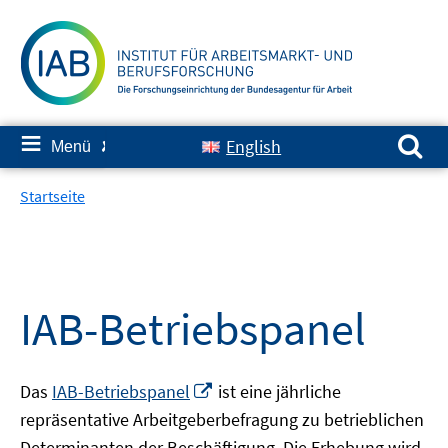
Springe
zum
Inhalt
Suchen nach:
≡
English
Menü
✘
Startseite
IAB-Betriebspanel
In
Das
IAB-Betriebspanel
ist eine jährliche
neuem
repräsentative Arbeitgeberbefragung zu betrieblichen
Fenster
Determinanten der Beschäftigung. Die Erhebung wird