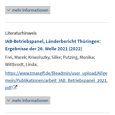
n
f
n
mehr Informationen
f
e
n
u
e
e
n
Literaturhinweis
m
F
IAB-Betriebspanel, Länderbericht Thüringen
:
e
Ergebnisse der 26. Welle 2021
(2022)
n
Frei, Marek;
Kriwoluzky, Silke;
Putzing, Monika;
s
t
Wittbrodt, Linda;
e
https://www.tmasgff.de/fileadmin/user_upload/Allge
r
mein/Publikationen/arbeit_IAB_Betriebspanel_2021.
ö
I
pdf
f
n
f
n
mehr Informationen
n
e
e
u
n