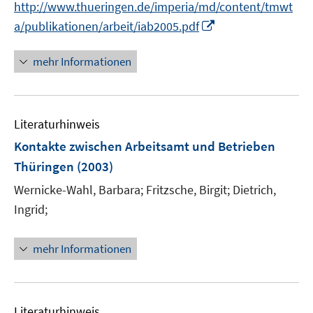
http://www.thueringen.de/imperia/md/content/tmwt
s
I
t
a/publikationen/arbeit/iab2005.pdf
n
e
n
r
mehr Informationen
e
ö
u
f
e
f
Literaturhinweis
m
n
F
e
Kontakte zwischen Arbeitsamt und Betrieben
e
n
Thüringen
(2003)
n
Wernicke-Wahl, Barbara;
Fritzsche, Birgit;
Dietrich,
s
t
Ingrid;
e
r
mehr Informationen
ö
f
f
n
Literaturhinweis