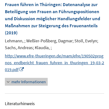
F
Frauen führen in Thüringen
:
Datenanalyse zur
e
Beteiligung von Frauen an Führungspositionen
n
und Diskussion möglicher Handlungsfelder und
s
Maßnahmen zur Steigerung des Frauenanteils
t
e
(2019)
r
Lehmann, ;
Weßler-Poßberg, Dagmar;
Stoll, Evelyn;
ö
Sachs, Andreas;
Klaudia, ;
f
f
http://www.efre-thueringen.de/mam/efre/190502prog
n
nos_endbericht_frauen_fuhren_in_thuringen_19-03-2
e
I
019.pdf
n
n
n
mehr Informationen
e
u
e
Literaturhinweis
m