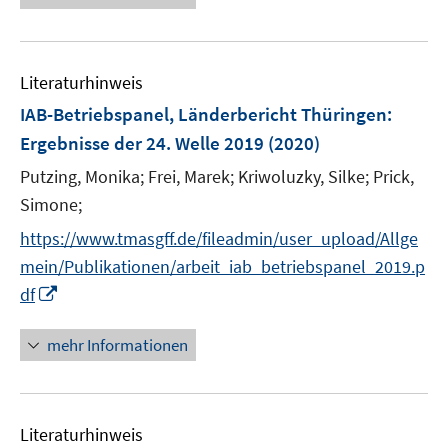
f
e
f
u
n
e
e
Literaturhinweis
m
n
F
IAB-Betriebspanel, Länderbericht Thüringen
:
e
Ergebnisse der 24. Welle 2019
(2020)
n
Putzing, Monika;
Frei, Marek;
Kriwoluzky, Silke;
Prick,
s
t
Simone;
e
https://www.tmasgff.de/fileadmin/user_upload/Allge
r
mein/Publikationen/arbeit_iab_betriebspanel_2019.p
ö
I
df
f
n
f
n
mehr Informationen
n
e
e
u
n
e
Literaturhinweis
m