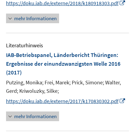
I
https://doku.iab.de/externe/2018/k180918303.pdf
ö
n
f
n
mehr Informationen
f
e
n
u
e
e
n
Literaturhinweis
m
F
IAB-Betriebspanel, Länderbericht Thüringen
:
e
Ergebnisse der einundzwanzigsten Welle 2016
n
(2017)
s
t
Putzing, Monika;
Frei, Marek;
Prick, Simone;
Walter,
e
Gerd;
Kriwoluzky, Silke;
r
I
https://doku.iab.de/externe/2017/k170830302.pdf
ö
n
f
n
mehr Informationen
f
e
n
u
e