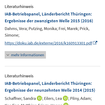
e
n
Literaturhinweis
m
F
IAB-Betriebspanel, Länderbericht Thüringen
:
e
Ergebnisse der zwanzigsten Welle 2015
(2016)
n
Dahms, Vera;
Putzing, Monika;
Frei, Marek;
Prick,
s
t
Simone;
e
I
https://doku.iab.de/externe/2016/k160913301.pdf
r
n
ö
n
mehr Informationen
f
e
f
u
n
e
e
Literaturhinweis
m
n
F
IAB-Betriebspanel, Länderbericht Thüringen
:
e
Ergebnisse der neunzehnten Welle 2014
(2015)
n
I
I
Schaffner, Sandra
;
Eilers, Lea
;
Pilny, Adam;
s
n
n
t