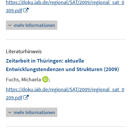
t
https://doku.iab.de/regional/SAT/2009/regional_sat_0
e
I
309.pdf
r
n
ö
n
mehr Informationen
f
e
f
u
n
e
e
Literaturhinweis
m
n
F
Zeitarbeit in Thüringen
:
aktuelle
e
Entwicklungstendenzen und Strukturen
(2009)
n
I
Fuchs, Michaela
;
s
n
t
https://doku.iab.de/regional/SAT/2009/regional_sat_0
n
e
I
209.pdf
e
r
n
u
ö
n
mehr Informationen
e
f
e
m
f
u
F
n