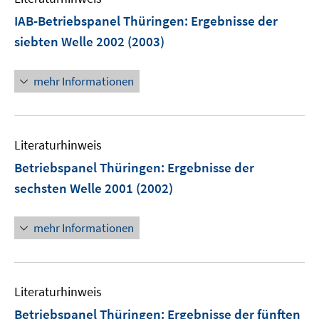
e
IAB-Betriebspanel Thüringen
:
Ergebnisse der
n
siebten Welle 2002
(2003)
mehr Informationen
Literaturhinweis
Betriebspanel Thüringen
:
Ergebnisse der
sechsten Welle 2001
(2002)
mehr Informationen
Literaturhinweis
Betriebspanel Thüringen
:
Ergebnisse der fünften