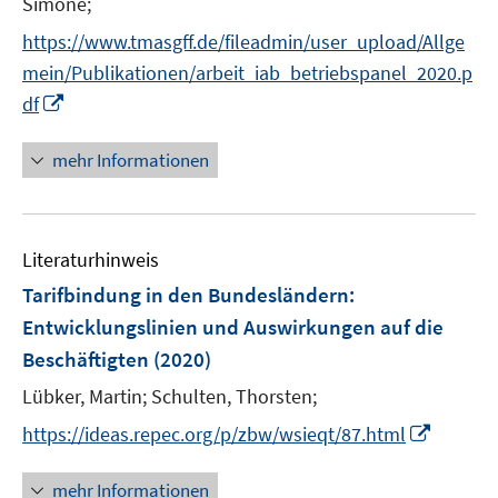
t
Simone;
e
https://www.tmasgff.de/fileadmin/user_upload/Allge
r
mein/Publikationen/arbeit_iab_betriebspanel_2020.p
ö
I
df
f
n
f
n
mehr Informationen
n
e
e
u
n
e
Literaturhinweis
m
F
Tarifbindung in den Bundesländern
:
e
Entwicklungslinien und Auswirkungen auf die
n
Beschäftigten
(2020)
s
t
Lübker, Martin;
Schulten, Thorsten;
e
I
https://ideas.repec.org/p/zbw/wsieqt/87.html
r
n
ö
n
mehr Informationen