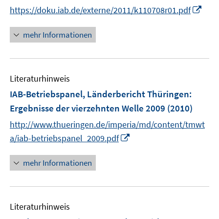
r
I
https://doku.iab.de/externe/2011/k110708r01.pdf
s
ö
n
t
f
n
mehr Informationen
e
f
e
r
n
u
ö
e
e
f
n
Literaturhinweis
m
f
F
IAB-Betriebspanel, Länderbericht Thüringen
n
:
e
e
Ergebnisse der vierzehnten Welle 2009
(2010)
n
n
http://www.thueringen.de/imperia/md/content/tmwt
s
I
t
a/iab-betriebspanel_2009.pdf
n
e
n
r
mehr Informationen
e
ö
u
f
e
f
Literaturhinweis
m
n
F