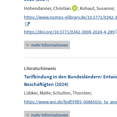
Hohendanner, Christian
;
Kohaut, Susanne;
I
n
https://www.nomos-elibrary.de/10.5771/0342
n
I
e
n
https://doi.org/10.5771/0342-300X-2024-4-289
u
n
mehr Informationen
e
e
m
u
F
e
e
m
Literaturhinweis
n
F
Tarifbindung in den Bundesländern
:
Entwic
s
e
Beschäftigten
(2024)
t
n
Lübker, Malte;
Schulten, Thorsten;
e
s
https://www.wsi.de/fpdf/HBS-008850/p_ta_anal
r
t
ö
e
mehr Informationen