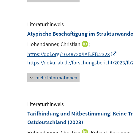
f
r
f
ö
n
f
Literaturhinweis
e
f
Atypische Beschäftigung im Strukturwande
n
n
Hohendanner, Christian
e
;
I
n
n
I
https://doi.org/10.48720/IAB.FB.2323
n
n
https://doku.iab.de/forschungsbericht/2023/fb
e
n
mehr Informationen
u
e
e
u
m
e
F
m
Literaturhinweis
e
F
Tarifbindung und Mitbestimmung: Keine Tr
n
e
Ostdeutschland
(2023)
s
n
Hohendanner, Christian
;
Kohaut, Susanne;
I