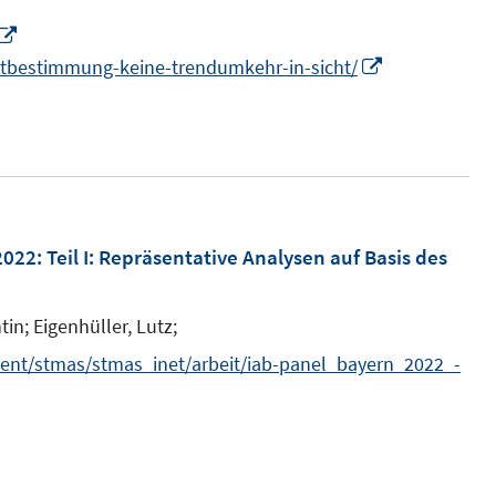
n
n
I
s
n
I
itbestimmung-keine-trendumkehr-in-sicht/
t
n
n
e
e
n
r
u
e
ö
e
u
f
m
e
f
F
m
2022
:
Teil I: Repräsentative Analysen auf Basis des
n
e
F
e
n
e
n
tin;
Eigenhüller, Lutz;
s
n
ent/stmas/stmas_inet/arbeit/iab-panel_bayern_2022_-
t
s
e
t
r
e
ö
r