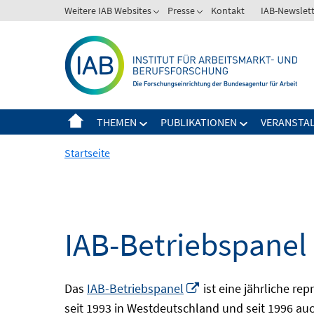
Springe
Weitere IAB Websites
Presse
Kontakt
IAB-Newslet
zum
Inhalt
THEMEN
PUBLIKATIONEN
VERANSTA
Startseite
IAB-Betriebspanel
In
Das
IAB-Betriebspanel
ist eine jährliche re
neuem
seit 1993 in Westdeutschland und seit 1996 auch