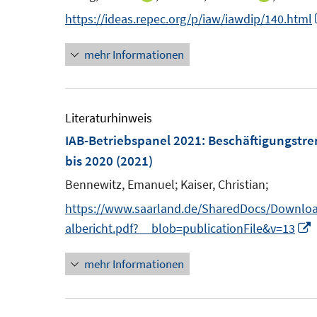
n
n
n
https://ideas.repec.org/p/iaw/iawdip/140.html
s
n
n
t
mehr Informationen
e
e
e
u
u
r
e
e
ö
m
m
Literaturhinweis
f
F
F
IAB-Betriebspanel 2021
:
Beschäftigungstre
f
e
e
bis 2020
(2021)
n
n
n
e
Bennewitz, Emanuel;
Kaiser, Christian;
s
s
n
https://www.saarland.de/SharedDocs/Download
t
t
I
albericht.pdf?__blob=publicationFile&v=13
e
e
r
r
mehr Informationen
ö
ö
f
f
f
f