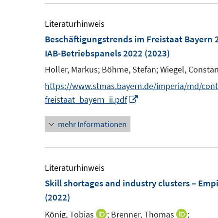
u
n
e
Literaturhinweis
e
m
Beschäftigungstrends im Freistaat Bayern 
n
F
IAB-Betriebspanels 2022
(2023)
e
Holler, Markus;
Böhme, Stefan;
Wiegel, Constan
n
https://www.stmas.bayern.de/imperia/md/cont
s
I
freistaat_bayern_ii.pdf
t
n
e
mehr Informationen
n
r
e
ö
u
f
e
Literaturhinweis
f
m
Skill shortages and industry clusters – Em
n
F
(2022)
e
e
n
König, Tobias
;
Brenner, Thomas
;
I
I