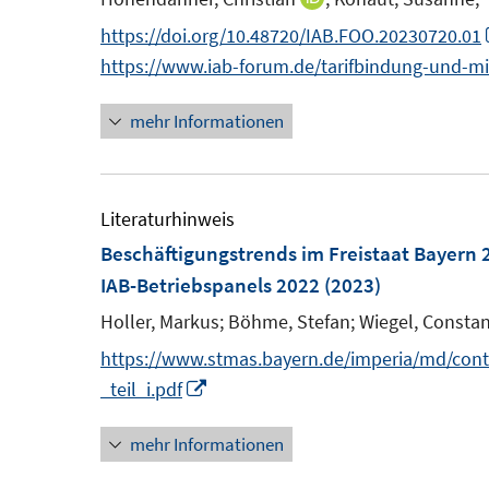
t
s
n
https://doi.org/10.48720/IAB.FOO.20230720.01
e
t
n
https://www.iab-forum.de/tarifbindung-und-m
r
e
e
ö
r
mehr Informationen
u
f
ö
e
f
f
m
n
f
F
Literaturhinweis
e
n
e
Beschäftigungstrends im Freistaat Bayern 
n
e
n
IAB-Betriebspanels 2022
(2023)
n
s
Holler, Markus;
Böhme, Stefan;
Wiegel, Constan
t
https://www.stmas.bayern.de/imperia/md/cont
e
I
_teil_i.pdf
r
n
ö
mehr Informationen
n
f
e
f