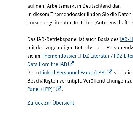
Fenster
auf dem Arbeitsmarkt in Deutschland dar.
öffnen
In diesem Themendossier finden Sie die Daten
Forschungsliteratur. Im Filter „Autorenschaft“
Das IAB-Betriebspanel ist auch Basis des
IAB-L
mit den zugehörigen Betriebs- und Personendat
sie im
Themendossier „FDZ Literatur / FDZ Lit
In
Data from the IAB
.
neuem
In
Beim
Linked Personnel Panel (LPP)
sind die
Fenster
neuem
Beschäftigten verknüpft. Veröffentlichungen z
In
öffnen
Fenster
Panel (LPP)“
.
neuem
öffnen
Zurück zur Übersicht
Fenster
öffnen