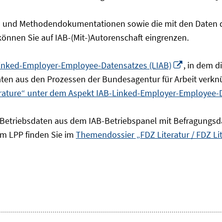
- und Methodendokumentationen sowie die mit den Daten de
 können Sie auf IAB-(Mit-)Autorenschaft eingrenzen.
In
inked-Employer-Employee-Datensatzes (LIAB)
, in dem 
neuem
en aus den Prozessen der Bundesagentur für Arbeit verknü
Fenster
erature“ unter dem Aspekt IAB-Linked-Employer-Employee-
öffnen
 Betriebsdaten aus dem IAB-Betriebspanel mit Befragungsd
um LPP finden Sie im
Themendossier „FDZ Literatur / FDZ Li