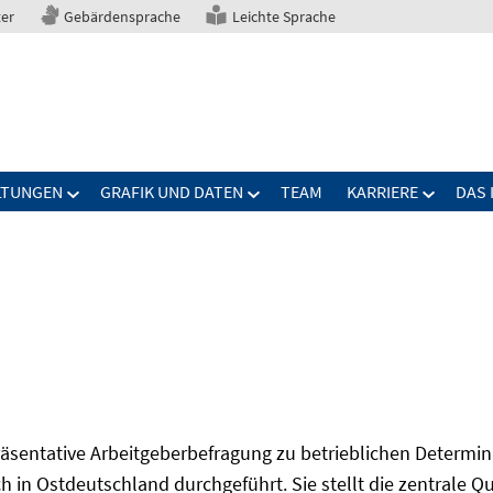
ter
Gebärdensprache
Leichte Sprache
LTUNGEN
GRAFIK UND DATEN
TEAM
KARRIERE
DAS 
präsentative Arbeitgeberbefragung zu betrieblichen Determi
 in Ostdeutschland durchgeführt. Sie stellt die zentrale Qu