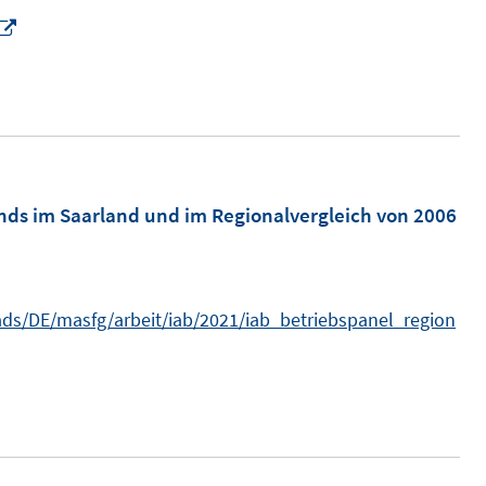
I
n
n
e
u
e
m
nds im Saarland und im Regionalvergleich von 2006
F
e
n
s/DE/masfg/arbeit/iab/2021/iab_betriebspanel_region
s
t
n
e
n
r
e
ö
u
f