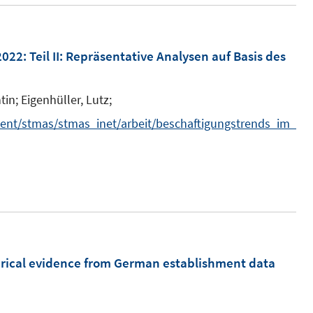
f
ö
f
f
n
f
2022
:
Teil II: Repräsentative Analysen auf Basis des
e
n
n
e
tin;
Eigenhüller, Lutz;
n
ent/stmas/stmas_inet/arbeit/beschaftigungstrends_im_
pirical evidence from German establishment data