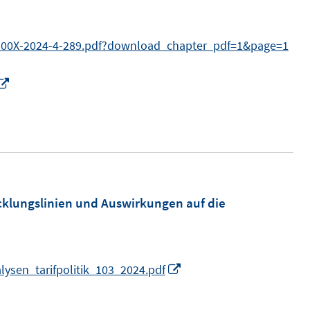
-300X-2024-4-289.pdf?download_chapter_pdf=1&page=1
I
n
n
e
u
e
m
klungslinien und Auswirkungen auf die
F
e
n
I
ysen_tarifpolitik_103_2024.pdf
s
n
t
n