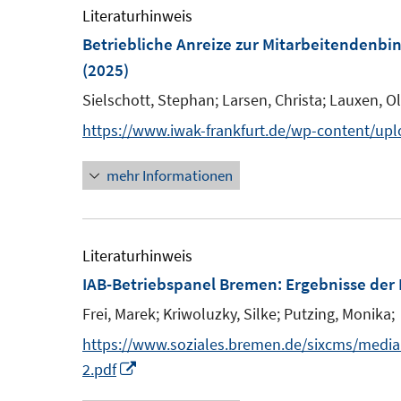
f
e
Literaturhinweis
e
f
m
Betriebliche Anreize zur Mitarbeitendenb
n
n
F
(2025)
e
e
Sielschott, Stephan;
Larsen, Christa;
Lauxen, Ol
n
n
https://www.iwak-frankfurt.de/wp-content/up
s
t
mehr Informationen
e
r
ö
Literaturhinweis
f
IAB-Betriebspanel Bremen
:
Ergebnisse der
f
Frei, Marek;
Kriwoluzky, Silke;
Putzing, Monika;
n
e
https://www.soziales.bremen.de/sixcms/me
n
I
2.pdf
n