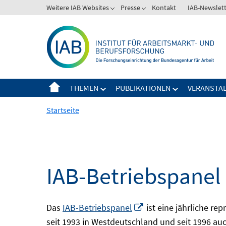
Springe
Weitere IAB Websites
Presse
Kontakt
IAB-Newslet
zum
Inhalt
THEMEN
PUBLIKATIONEN
VERANSTA
Startseite
IAB-Betriebspanel
In
Das
IAB-Betriebspanel
ist eine jährliche re
neuem
seit 1993 in Westdeutschland und seit 1996 auch