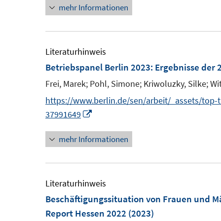
mehr Informationen
n
e
u
e
Literaturhinweis
m
Betriebspanel Berlin 2023
:
Ergebnisse der 
F
Frei, Marek;
Pohl, Simone;
Kriwoluzky, Silke;
Wi
e
https://www.berlin.de/sen/arbeit/_assets/top-
n
I
37991649
s
n
t
mehr Informationen
n
e
e
r
u
ö
e
Literaturhinweis
f
m
Beschäftigungssituation von Frauen und M
f
F
Report Hessen 2022
(2023)
n