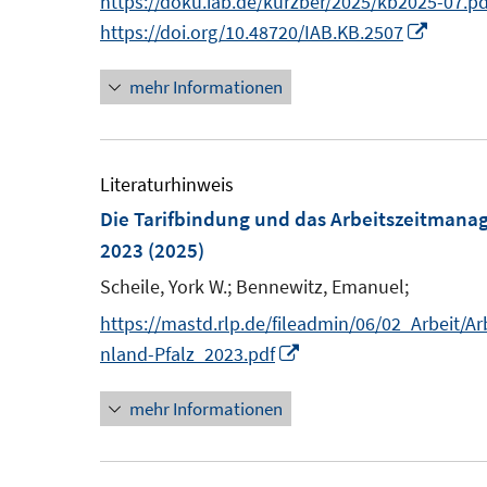
https://doku.iab.de/kurzber/2025/kb2025-07.pd
n
I
https://doi.org/10.48720/IAB.KB.2507
e
n
mehr Informationen
u
n
e
e
m
u
F
e
Literaturhinweis
e
m
Die Tarifbindung und das Arbeitszeitmanag
n
F
2023
(2025)
s
e
Scheile, York W.;
Bennewitz, Emanuel;
t
n
https://mastd.rlp.de/fileadmin/06/02_Arbeit/
e
s
I
nland-Pfalz_2023.pdf
r
t
n
ö
e
mehr Informationen
n
f
r
e
f
ö
u
n