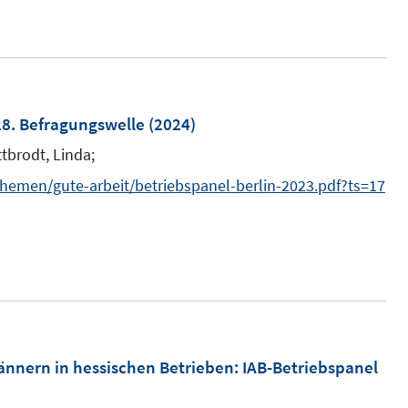
t
e
r
ö
f
28. Befragungswelle
(2024)
f
ttbrodt, Linda;
n
e
themen/gute-arbeit/betriebspanel-berlin-2023.pdf?ts=17
n
ännern in hessischen Betrieben
:
IAB-Betriebspanel