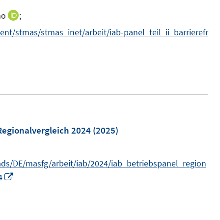
mo
;
I
n
t/stmas/stmas_inet/arbeit/iab-panel_teil_ii_barrierefr
n
e
u
e
m
F
e
Regionalvergleich 2024
(2025)
n
s
s/DE/masfg/arbeit/iab/2024/iab_betriebspanel_region
t
I
4
e
n
r
n
ö
e