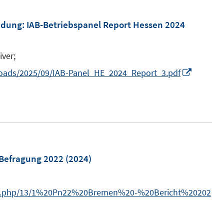
f
e
n
indung
:
IAB-Betriebspanel Report Hessen 2024
n
e
n
iver;
I
loads/2025/09/IAB-Panel_HE_2024_Report_3.pdf
n
n
e
u
e
m
 Befragung 2022
(2024)
F
e
dia.php/13/1%20Pn22%20Bremen%20-%20Bericht%20202
n
s