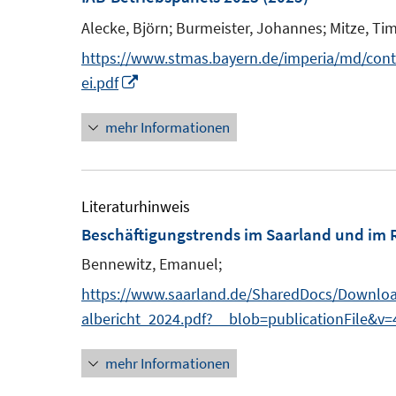
Alecke, Björn;
Burmeister, Johannes;
Mitze, Ti
https://www.stmas.bayern.de/imperia/md/conten
I
ei.pdf
n
mehr Informationen
n
e
u
e
Literaturhinweis
m
Beschäftigungstrends im Saarland und im 
F
Bennewitz, Emanuel;
e
https://www.saarland.de/SharedDocs/Download
n
albericht_2024.pdf?__blob=publicationFile&v=
s
t
mehr Informationen
e