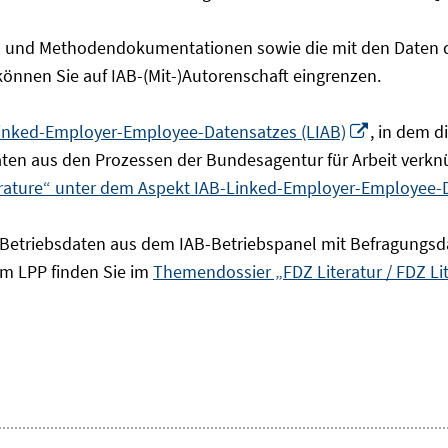
- und Methodendokumentationen sowie die mit den Daten de
 können Sie auf IAB-(Mit-)Autorenschaft eingrenzen.
In
inked-Employer-Employee-Datensatzes (LIAB)
, in dem 
neuem
en aus den Prozessen der Bundesagentur für Arbeit verknü
Fenster
erature“ unter dem Aspekt IAB-Linked-Employer-Employee-
öffnen
 Betriebsdaten aus dem IAB-Betriebspanel mit Befragungsd
um LPP finden Sie im
Themendossier „FDZ Literatur / FDZ Li