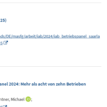
f
u
f
e
n
m
25)
e
F
n
e
s/DE/masfg/arbeit/iab/2024/iab_betriebspanel_saarla
n
I
=5
s
n
t
n
e
e
r
u
ö
e
f
m
anel 2024: Mehr als acht von zehn Betrieben
f
F
n
e
htner, Michael
e
;
I
n
n
n