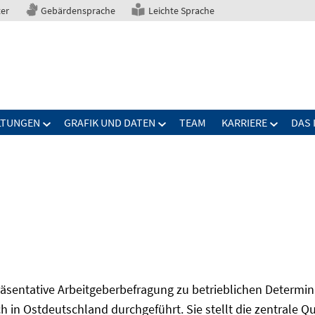
ter
Gebärdensprache
Leichte Sprache
LTUNGEN
GRAFIK UND DATEN
TEAM
KARRIERE
DAS 
präsentative Arbeitgeberbefragung zu betrieblichen Determi
 in Ostdeutschland durchgeführt. Sie stellt die zentrale Qu