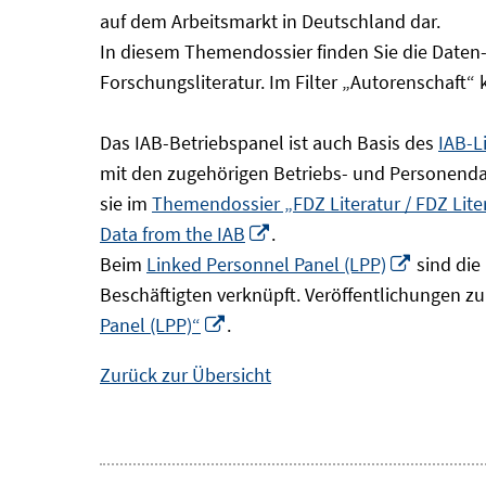
Fenster
auf dem Arbeitsmarkt in Deutschland dar.
öffnen
In diesem Themendossier finden Sie die Daten
Forschungsliteratur. Im Filter „Autorenschaft“
Das IAB-Betriebspanel ist auch Basis des
IAB-L
mit den zugehörigen Betriebs- und Personendat
sie im
Themendossier „FDZ Literatur / FDZ Lit
In
Data from the IAB
.
neuem
In
Beim
Linked Personnel Panel (LPP)
sind die
Fenster
neuem
Beschäftigten verknüpft. Veröffentlichungen z
In
öffnen
Fenster
Panel (LPP)“
.
neuem
öffnen
Zurück zur Übersicht
Fenster
öffnen