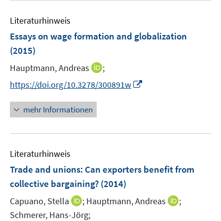
n
e
Literaturhinweis
n
Essays on wage formation and globalization
(2015)
I
Hauptmann, Andreas
;
n
I
https://doi.org/10.3278/300891w
n
n
e
n
mehr Informationen
u
e
e
u
m
e
F
Literaturhinweis
m
e
F
Trade and unions: Can exporters benefit from
n
e
collective bargaining?
(2014)
s
n
t
I
I
Capuano, Stella
;
Hauptmann, Andreas
;
s
e
n
n
t
Schmerer, Hans-Jörg;