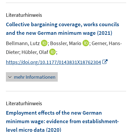
u
e
e
n
Literaturhinweis
m
F
Collective bargaining coverage, works councils
e
and the new German minimum wage
(2021)
n
I
I
Bellmann, Lutz
;
Bossler, Mario
;
Gerner, Hans-
s
n
n
t
I
Dieter;
Hübler, Olaf
;
n
n
e
n
I
https://doi.org/10.1177/0143831X18762304
e
e
r
n
n
u
u
ö
e
n
mehr Informationen
e
e
f
u
e
m
m
f
e
u
F
F
n
m
e
e
e
e
F
Literaturhinweis
m
n
n
n
e
F
Employment effects of the new German
s
s
n
e
t
t
minimum wage
:
evidence from establishment-
s
n
e
e
level micro data
(2020)
t
s