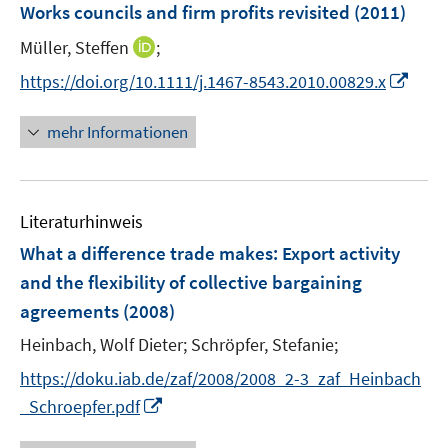
F
Works councils and firm profits revisited
t
t
(2011)
s
s
e
e
e
t
t
I
Müller, Steffen
;
n
r
r
e
e
n
s
I
https://doi.org/10.1111/j.1467-8543.2010.00829.x
ö
ö
r
r
n
t
n
f
f
ö
ö
e
e
n
f
f
mehr Informationen
f
f
u
r
e
n
n
f
f
e
ö
u
e
e
n
n
m
f
e
n
n
e
e
F
Literaturhinweis
f
m
n
n
e
n
F
What a difference trade makes: Export activity
n
e
e
and the flexibility of collective bargaining
s
n
n
agreements
(2008)
t
s
e
t
Heinbach, Wolf Dieter;
Schröpfer, Stefanie;
r
e
https://doku.iab.de/zaf/2008/2008_2-3_zaf_Heinbach
ö
r
I
_Schroepfer.pdf
f
ö
n
f
f