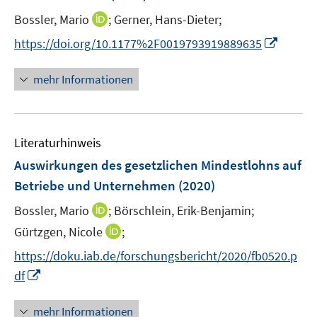
r
r
e
t
I
Bossler, Mario
;
Gerner, Hans-Dieter;
ö
ö
r
e
n
f
f
I
https://doi.org/10.1177%2F0019793919889635
ö
r
n
f
f
n
f
ö
e
n
n
n
f
mehr Informationen
f
u
e
e
e
n
f
e
n
n
u
e
n
m
e
n
e
F
Literaturhinweis
m
n
e
F
Auswirkungen des gesetzlichen Mindestlohns auf
n
e
Betriebe und Unternehmen
(2020)
s
n
t
I
Bossler, Mario
;
Börschlein, Erik-Benjamin;
s
e
n
t
I
Gürtzgen, Nicole
;
r
n
e
n
https://doku.iab.de/forschungsbericht/2020/fb0520.p
ö
e
r
n
I
f
df
u
ö
e
n
f
e
f
u
n
n
mehr Informationen
m
f
e