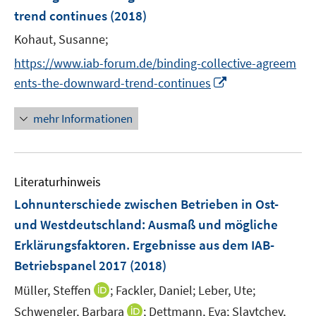
n
e
trend continues
(2018)
s
n
t
Kohaut, Susanne;
s
e
t
https://www.iab-forum.de/binding-collective-agreem
r
e
I
ents-the-downward-trend-continues
ö
r
n
f
ö
n
mehr Informationen
f
f
e
n
f
u
e
n
e
n
e
Literaturhinweis
m
n
F
Lohnunterschiede zwischen Betrieben in Ost-
e
und Westdeutschland: Ausmaß und mögliche
n
Erklärungsfaktoren. Ergebnisse aus dem IAB-
s
Betriebspanel 2017
(2018)
t
e
I
Müller, Steffen
;
Fackler, Daniel;
Leber, Ute;
r
n
I
Schwengler, Barbara
;
Dettmann, Eva;
Slavtchev,