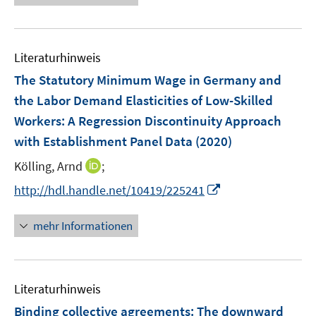
e
e
F
n
m
u
n
e
e
F
e
n
n
e
Literaturhinweis
m
s
n
F
The Statutory Minimum Wage in Germany and
t
s
e
e
the Labor Demand Elasticities of Low-Skilled
t
n
r
e
Workers: A Regression Discontinuity Approach
s
ö
r
with Establishment Panel Data
(2020)
t
f
ö
e
f
I
Kölling, Arnd
;
f
r
n
n
f
I
http://hdl.handle.net/10419/225241
ö
e
n
n
n
f
n
e
e
n
mehr Informationen
f
u
n
e
n
e
u
e
m
e
n
F
Literaturhinweis
m
e
F
Binding collective agreements: The downward