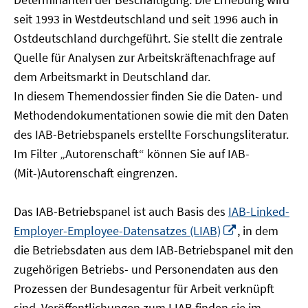
öffnen
seit 1993 in Westdeutschland und seit 1996 auch in
Ostdeutschland durchgeführt. Sie stellt die zentrale
Quelle für Analysen zur Arbeitskräftenachfrage auf
dem Arbeitsmarkt in Deutschland dar.
In diesem Themendossier finden Sie die Daten- und
Methodendokumentationen sowie die mit den Daten
des IAB-Betriebspanels erstellte Forschungsliteratur.
Im Filter „Autorenschaft“ können Sie auf IAB-
(Mit-)Autorenschaft eingrenzen.
Das IAB-Betriebspanel ist auch Basis des
IAB-Linked-
In
Employer-Employee-Datensatzes (LIAB)
, in dem
neuem
die Betriebsdaten aus dem IAB-Betriebspanel mit den
Fenster
zugehörigen Betriebs- und Personendaten aus den
öffnen
Prozessen der Bundesagentur für Arbeit verknüpft
sind. Veröffentlichungen zum LIAB finden sie im