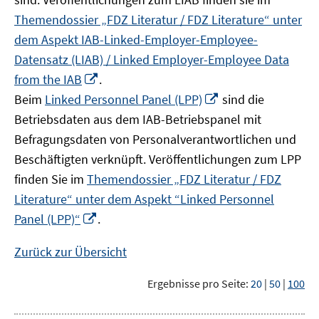
Themendossier „FDZ Literatur / FDZ Literature“ unter
dem Aspekt IAB-Linked-Employer-Employee-
Datensatz (LIAB) / Linked Employer-Employee Data
In
from the IAB
.
neuem
In
Beim
Linked Personnel Panel (LPP)
sind die
Fenster
neuem
Betriebsdaten aus dem IAB-Betriebspanel mit
öffnen
Fenster
Befragungsdaten von Personalverantwortlichen und
öffnen
Beschäftigten verknüpft. Veröffentlichungen zum LPP
finden Sie im
Themendossier „FDZ Literatur / FDZ
Literature“ unter dem Aspekt “Linked Personnel
In
Panel (LPP)“
.
neuem
Fenster
Zurück zur Übersicht
öffnen
Ergebnisse pro Seite:
20
|
50
|
100