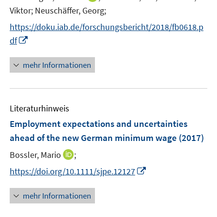
ö
n
n
Viktor;
Neuschäffer, Georg;
f
e
n
f
https://doku.iab.de/forschungsbericht/2018/fb0618.p
u
e
n
I
e
df
u
e
n
m
e
n
n
F
mehr Informationen
m
e
e
F
u
n
e
e
s
n
Literaturhinweis
m
t
s
F
e
Employment expectations and uncertainties
t
e
r
e
ahead of the new German minimum wage
(2017)
n
ö
r
I
Bossler, Mario
;
s
f
ö
n
t
f
I
f
https://doi.org/10.1111/sjpe.12127
n
e
n
n
f
e
r
e
n
n
mehr Informationen
u
ö
n
e
e
e
f
u