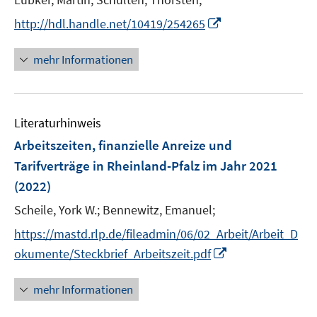
r
e
I
http://hdl.handle.net/10419/254265
ö
r
n
f
ö
n
mehr Informationen
f
f
e
n
f
u
e
n
e
n
e
Literaturhinweis
m
n
F
Arbeitszeiten, finanzielle Anreize und
e
Tarifverträge in Rheinland-Pfalz im Jahr 2021
n
(2022)
s
t
Scheile, York W.;
Bennewitz, Emanuel;
e
https://mastd.rlp.de/fileadmin/06/02_Arbeit/Arbeit_D
r
I
okumente/Steckbrief_Arbeitszeit.pdf
ö
n
f
n
mehr Informationen
f
e
n