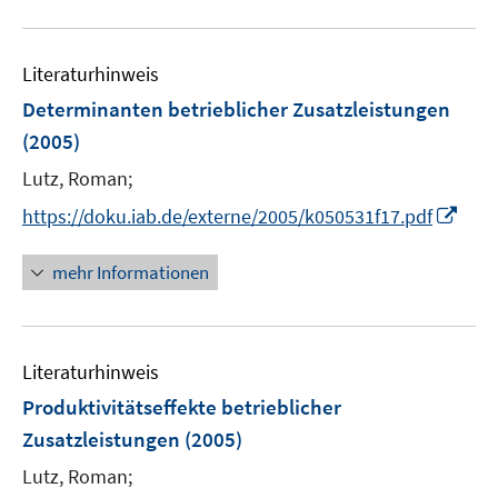
ö
f
Literaturhinweis
f
n
Determinanten betrieblicher Zusatzleistungen
e
(2005)
n
Lutz, Roman;
I
https://doku.iab.de/externe/2005/k050531f17.pdf
n
n
mehr Informationen
e
u
e
Literaturhinweis
m
F
Produktivitätseffekte betrieblicher
e
Zusatzleistungen
(2005)
n
Lutz, Roman;
s