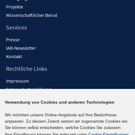
f
f
Projekte
n
n
Wissenschaftlicher Beirat
e
e
n
n
Services
Presse
IAB-Newsletter
Kontakt
Rechtliche Links
Impressum
Datenschutzerklärung
Erklärung zur Barrierefreiheit
Verwendung von Cookies und anderen Technologien
Barrieren melden
Wir möchten unsere Online-Angebote auf Ihre Bedürfnisse
Social-Media-Kanäle
anpassen. Zu diesem Zweck setzen wir sogenannte Cookies ein.
Sie können selbst entscheiden, welche Cookies Sie zulassen.
BlueSky
Ihre Einwilligung können Sie jederzeit unter
Cookie-Einstellungen