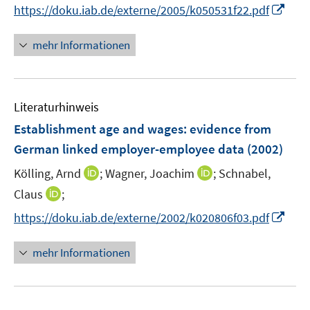
t
I
https://doku.iab.de/externe/2005/k050531f22.pdf
e
n
r
n
mehr Informationen
ö
e
f
u
f
e
n
Literaturhinweis
m
e
F
Establishment age and wages
:
evidence from
n
e
German linked employer-employee data
(2002)
n
I
I
Kölling, Arnd
;
Wagner, Joachim
;
Schnabel,
s
n
n
t
I
Claus
;
n
n
e
n
I
https://doku.iab.de/externe/2002/k020806f03.pdf
e
e
r
n
n
u
u
ö
e
n
mehr Informationen
e
e
f
u
e
m
m
f
e
u
F
F
n
m
e
e
e
e
F