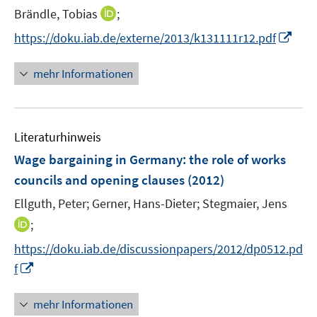
r
e
t
I
Brändle, Tobias
;
ö
r
e
n
f
I
https://doku.iab.de/externe/2013/k131111r12.pdf
ö
r
n
f
n
f
ö
e
n
n
f
mehr Informationen
f
u
e
e
n
f
e
n
u
e
n
m
e
n
e
F
Literaturhinweis
m
n
e
F
Wage bargaining in Germany
:
the role of works
n
e
councils and opening clauses
(2012)
s
n
t
Ellguth, Peter;
Gerner, Hans-Dieter;
Stegmaier, Jens
s
e
t
I
;
r
e
n
https://doku.iab.de/discussionpapers/2012/dp0512.pd
ö
r
n
I
f
f
ö
e
n
f
f
u
n
n
mehr Informationen
f
e