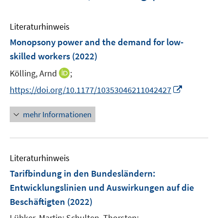
Literaturhinweis
Monopsony power and the demand for low-
skilled workers
(2022)
I
Kölling, Arnd
;
n
I
https://doi.org/10.1177/10353046211042427
n
n
e
n
mehr Informationen
u
e
e
u
m
e
F
Literaturhinweis
m
e
F
Tarifbindung in den Bundesländern
:
n
e
Entwicklungslinien und Auswirkungen auf die
s
n
Beschäftigten
(2022)
t
s
e
t
Lübker, Martin;
Schulten, Thorsten;