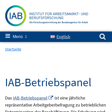
Springe
zum
Inhalt
Suchen nach:
≡
English
Menü
✘
Startseite
IAB-Betriebspanel
In
Das
IAB-Betriebspanel
ist eine jährliche
neuem
repräsentative Arbeitgeberbefragung zu betrieblichen
Fenster
Determinanten der Beschäftigung. Die Erhebung wird