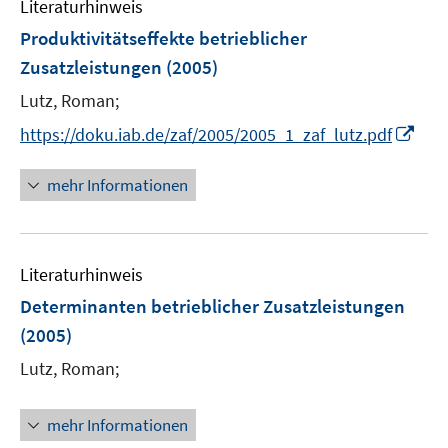
Literaturhinweis
m
n
F
Produktivitätseffekte betrieblicher
s
e
Zusatzleistungen
(2005)
t
n
e
Lutz, Roman;
s
r
t
I
https://doku.iab.de/zaf/2005/2005_1_zaf_lutz.pdf
ö
e
n
f
r
n
mehr Informationen
f
ö
e
n
f
u
e
f
e
n
n
Literaturhinweis
m
e
F
Determinanten betrieblicher Zusatzleistungen
n
e
(2005)
n
Lutz, Roman;
s
t
e
mehr Informationen
r