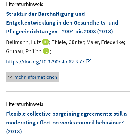
e
e
F
F
Literaturhinweis
m
n
n
e
e
F
Struktur der Beschäftigung und
s
s
n
n
e
t
t
Entgeltentwicklung in den Gesundheits- und
s
s
n
e
e
Pflegeeinrichtungen - 2004 bis 2008
t
t
(2013)
s
r
r
e
e
t
I
Bellmann, Lutz
;
Thiele, Günter;
Maier, Friederike;
ö
ö
r
r
e
n
I
Grunau, Philipp
;
f
f
ö
ö
r
n
n
f
f
f
f
I
https://doi.org/10.3790/sfo.62.3.77
ö
e
n
n
n
f
f
n
f
u
e
e
e
n
n
n
mehr Informationen
f
e
u
n
n
e
e
e
n
m
e
n
n
u
e
F
m
e
n
e
F
Literaturhinweis
m
n
e
F
Flexible collective bargaining agreements
:
still a
s
n
e
t
moderating effect on works council behaviour?
s
n
e
(2013)
t
s