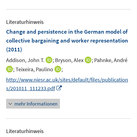
e
e
n
m
u
n
e
F
e
n
e
Literaturhinweis
m
n
F
Change and persistence in the German model of
s
e
collective bargaining and worker representation
t
n
e
(2011)
s
r
t
I
I
Addison, John T.
;
Bryson, Alex
;
Pahnke, André
ö
e
n
n
I
I
;
Teixeira, Paulino
;
f
r
n
n
n
n
f
http://www.niesr.ac.uk/sites/default/files/publication
ö
e
e
n
n
n
I
s/201011_111233.pdf
f
u
u
e
e
e
n
f
e
e
u
u
n
n
n
mehr Informationen
m
m
e
e
e
e
F
F
m
m
u
n
e
e
F
F
e
n
n
e
e
Literaturhinweis
m
s
s
n
n