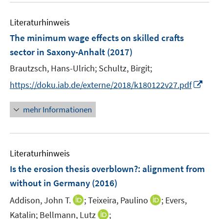
n
m
f
e
F
n
Literaturhinweis
m
e
e
F
The minimum wage effects on skilled crafts
n
n
e
sector in Saxony-Anhalt
(2017)
s
n
t
Brautzsch, Hans-Ulrich;
Schultz, Birgit;
s
e
t
I
https://doku.iab.de/externe/2018/k180122v27.pdf
r
e
n
ö
r
n
mehr Informationen
f
ö
e
f
f
u
n
f
e
e
n
Literaturhinweis
m
n
e
F
Is the erosion thesis overblown?
:
alignment from
n
e
without in Germany
(2016)
n
I
I
Addison, John T.
;
Teixeira, Paulino
;
Evers,
s
n
n
t
I
Katalin;
Bellmann, Lutz
;