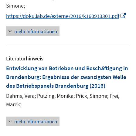
r
t
Simone;
ö
e
I
https://doku.iab.de/externe/2016/k160913301.pdf
f
r
n
f
ö
n
n
mehr Informationen
f
e
e
f
u
n
n
e
e
Literaturhinweis
m
n
F
Entwicklung von Betrieben und Beschäftigung in
e
Brandenburg
:
Ergebnisse der zwanzigsten Welle
n
des Betriebspanels Brandenburg
(2016)
s
t
Dahms, Vera;
Putzing, Monika;
Prick, Simone;
Frei,
e
Marek;
r
ö
mehr Informationen
f
f