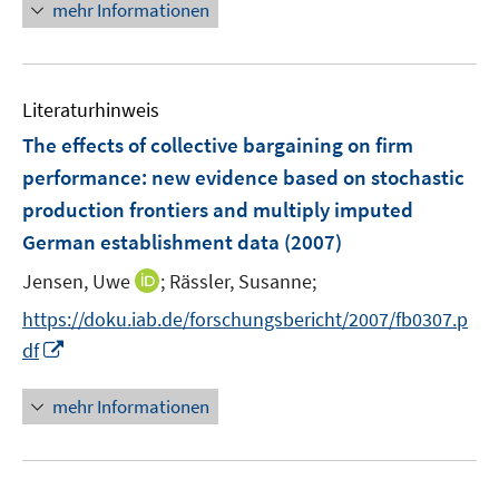
n
n
mehr Informationen
f
e
e
n
u
n
e
e
n
Literaturhinweis
m
F
The effects of collective bargaining on firm
e
performance
:
new evidence based on stochastic
n
production frontiers and multiply imputed
s
German establishment data
(2007)
t
e
I
Jensen, Uwe
;
Rässler, Susanne;
r
n
https://doku.iab.de/forschungsbericht/2007/fb0307.p
ö
n
I
df
f
e
n
f
u
n
n
mehr Informationen
e
e
e
m
u
n
F
e
e