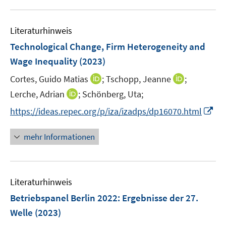
u
e
e
n
Literaturhinweis
m
s
F
Technological Change, Firm Heterogeneity and
t
e
e
Wage Inequality
(2023)
n
r
I
I
Cortes, Guido Matias
;
Tschopp, Jeanne
;
s
ö
n
n
t
I
Lerche, Adrian
;
Schönberg, Uta;
f
n
n
e
n
f
I
https://ideas.repec.org/p/iza/izadps/dp16070.html
e
e
r
n
n
n
u
u
ö
e
e
n
mehr Informationen
e
e
f
u
n
e
m
m
f
e
u
F
F
n
m
e
e
e
e
F
Literaturhinweis
m
n
n
n
e
F
Betriebspanel Berlin 2022
:
Ergebnisse der 27.
s
s
n
e
t
t
Welle
(2023)
s
n
e
e