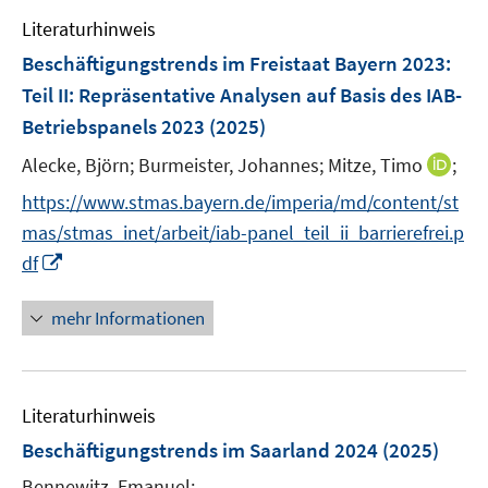
e
e
e
F
Literaturhinweis
m
n
n
e
F
Beschäftigungstrends im Freistaat Bayern 2023
:
s
n
e
t
Teil II: Repräsentative Analysen auf Basis des IAB-
s
n
e
Betriebspanels 2023
t
(2025)
s
r
e
t
I
Alecke, Björn;
Burmeister, Johannes;
Mitze, Timo
;
ö
r
e
n
f
https://www.stmas.bayern.de/imperia/md/content/st
ö
r
n
f
f
mas/stmas_inet/arbeit/iab-panel_teil_ii_barrierefrei.p
ö
e
n
f
I
df
f
u
e
n
n
f
e
n
e
n
n
mehr Informationen
m
n
e
e
F
u
n
e
e
n
Literaturhinweis
m
s
F
Beschäftigungstrends im Saarland 2024
(2025)
t
e
e
Bennewitz, Emanuel;