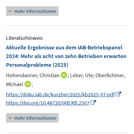
e
n
m
n
n
F
mehr Informationen
e
e
u
n
e
s
Literaturhinweis
m
t
F
e
Aktuelle Ergebnisse aus dem IAB-Betriebspanel
e
r
2024: Mehr als acht von zehn Betrieben erwarten
n
ö
Personalprobleme
(2025)
s
f
t
I
Hohendanner, Christian
;
Leber, Ute;
Oberfichtner,
f
e
n
n
I
Michael
;
r
n
e
n
I
https://doku.iab.de/kurzber/2025/kb2025-07.pdf
ö
e
n
n
n
I
https://doi.org/10.48720/IAB.KB.2507
f
u
e
n
n
f
e
u
e
n
n
mehr Informationen
m
e
u
e
e
F
m
e
u
n
e