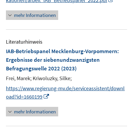
kationen/arbeit_IAB_Betriebspanel_2022.pdf
ö
n
f
n
mehr Informationen
f
e
n
u
e
e
n
Literaturhinweis
m
F
IAB-Betriebspanel Mecklenburg-Vorpommern
:
e
Ergebnisse der siebenundzwanzigsten
n
Befragungswelle 2022
(2023)
s
t
Frei, Marek;
Kriwoluzky, Silke;
e
https://www.regierung-mv.de/serviceassistent/downl
r
I
oad?id=1660199
ö
n
f
n
mehr Informationen
f
e
n
u
e
e