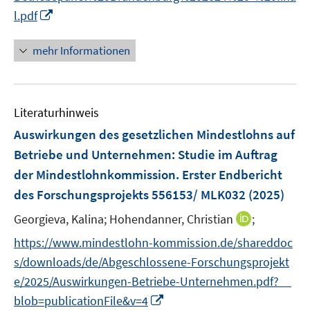
I
f
l.pdf
n
n
n
e
mehr Informationen
e
n
u
e
Literaturhinweis
m
F
Auswirkungen des gesetzlichen Mindestlohns auf
e
Betriebe und Unternehmen
:
Studie im Auftrag
n
der Mindestlohnkommission. Erster Endbericht
s
des Forschungsprojekts 556153/ MLK032
(2025)
t
e
I
Georgieva, Kalina;
Hohendanner, Christian
;
r
n
https://www.mindestlohn-kommission.de/shareddoc
ö
n
s/downloads/de/Abgeschlossene-Forschungsprojekt
f
e
f
e/2025/Auswirkungen-Betriebe-Unternehmen.pdf?__
u
n
I
blob=publicationFile&v=4
e