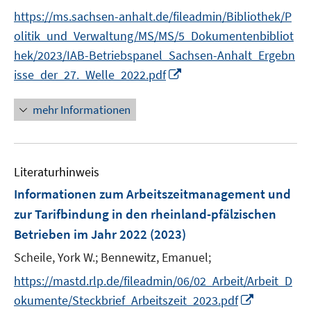
ö
r
t
https://ms.sachsen-anhalt.de/fileadmin/Bibliothek/P
f
ö
e
f
olitik_und_Verwaltung/MS/MS/5_Dokumentenbibliot
f
r
n
f
hek/2023/IAB-Betriebspanel_Sachsen-Anhalt_Ergebn
ö
e
n
I
isse_der_27._Welle_2022.pdf
f
n
e
n
f
n
n
mehr Informationen
n
e
e
u
n
e
Literaturhinweis
m
F
Informationen zum Arbeitszeitmanagement und
e
zur Tarifbindung in den rheinland-pfälzischen
n
Betrieben im Jahr 2022
(2023)
s
t
Scheile, York W.;
Bennewitz, Emanuel;
e
https://mastd.rlp.de/fileadmin/06/02_Arbeit/Arbeit_D
r
I
okumente/Steckbrief_Arbeitszeit_2023.pdf
ö