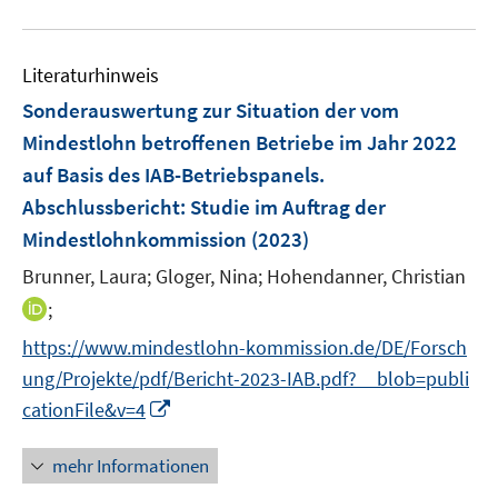
e
u
n
e
Literaturhinweis
m
F
Sonderauswertung zur Situation der vom
e
Mindestlohn betroffenen Betriebe im Jahr 2022
n
auf Basis des IAB-Betriebspanels.
s
Abschlussbericht
:
Studie im Auftrag der
t
e
Mindestlohnkommission
(2023)
r
Brunner, Laura;
Gloger, Nina;
Hohendanner, Christian
ö
I
;
f
n
f
https://www.mindestlohn-kommission.de/DE/Forsch
n
n
ung/Projekte/pdf/Bericht-2023-IAB.pdf?__blob=publi
e
e
I
cationFile&v=4
u
n
n
e
n
mehr Informationen
m
e
F