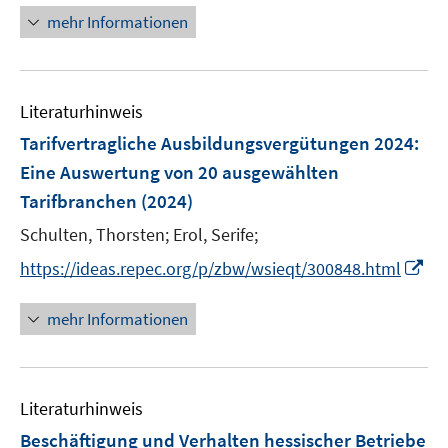
r
r
e
mehr Informationen
ö
ö
r
f
f
ö
f
f
f
n
n
Literaturhinweis
f
e
e
n
Tarifvertragliche Ausbildungsvergütungen 2024
:
n
n
e
Eine Auswertung von 20 ausgewählten
n
Tarifbranchen
(2024)
Schulten, Thorsten;
Erol, Serife;
I
https://ideas.repec.org/p/zbw/wsieqt/300848.html
n
n
mehr Informationen
e
u
e
Literaturhinweis
m
F
Beschäftigung und Verhalten hessischer Betriebe