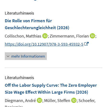
Literaturhinweis
Die Rolle von Firmen für
Geschlechterungleichheit
(2026)
I
I
Collischon, Matthias
;
Zimmermann, Florian
;
n
n
I
https://doi.org/10.12907/978-3-593-45932-5
n
n
n
e
e
n
mehr Informationen
u
u
e
e
e
u
m
m
e
F
F
Literaturhinweis
m
e
e
F
Off the Labor Supply Curve: The Zero Employer
n
n
e
Size Wage Effect Within Large Firms
(2026)
s
s
n
t
t
I
I
Diegmann, André
;
Müller, Steffen
;
Schoefer,
s
e
e
n
n
t