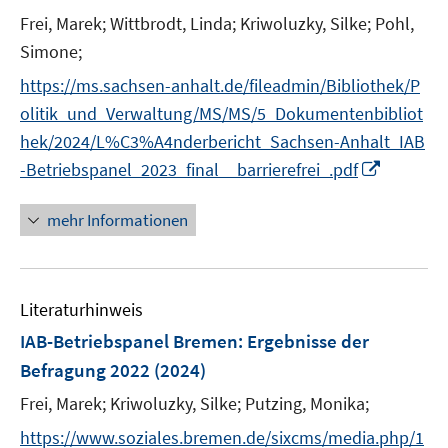
n
e
e
t
Frei, Marek;
Wittbrodt, Linda;
Kriwoluzky, Silke;
Pohl,
s
r
r
e
t
Simone;
ö
ö
r
e
f
f
https://ms.sachsen-anhalt.de/fileadmin/Bibliothek/P
ö
r
f
f
olitik_und_Verwaltung/MS/MS/5_Dokumentenbibliot
f
ö
n
n
f
hek/2024/L%C3%A4nderbericht_Sachsen-Anhalt_IAB
f
e
e
n
I
-Betriebspanel_2023_final__barrierefrei_.pdf
f
n
n
e
n
n
n
n
e
mehr Informationen
e
n
u
e
Literaturhinweis
m
F
IAB-Betriebspanel Bremen
:
Ergebnisse der
e
Befragung 2022
(2024)
n
Frei, Marek;
Kriwoluzky, Silke;
Putzing, Monika;
s
t
https://www.soziales.bremen.de/sixcms/media.php/1