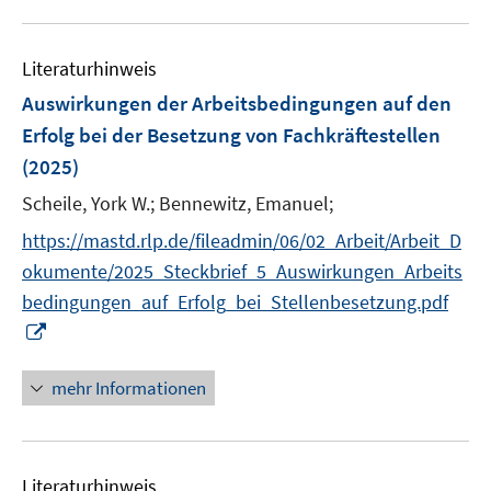
f
e
f
u
e
e
n
m
f
e
n
n
e
F
n
Literaturhinweis
m
n
e
e
F
Auswirkungen der Arbeitsbedingungen auf den
n
n
e
Erfolg bei der Besetzung von Fachkräftestellen
s
n
(2025)
t
s
e
t
Scheile, York W.;
Bennewitz, Emanuel;
r
e
https://mastd.rlp.de/fileadmin/06/02_Arbeit/Arbeit_D
ö
r
okumente/2025_Steckbrief_5_Auswirkungen_Arbeits
f
ö
f
bedingungen_auf_Erfolg_bei_Stellenbesetzung.pdf
f
n
I
f
e
n
n
n
n
e
mehr Informationen
e
n
u
e
Literaturhinweis
m