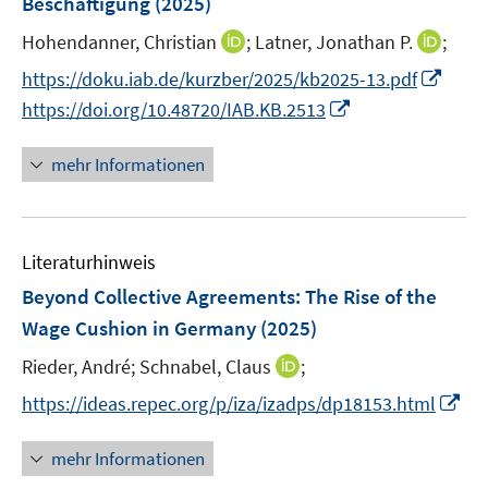
Beschäftigung
(2025)
e
s
ö
r
t
I
I
Hohendanner, Christian
;
Latner, Jonathan P.
;
f
ö
e
n
n
f
I
https://doku.iab.de/kurzber/2025/kb2025-13.pdf
f
r
n
n
n
n
I
f
https://doi.org/10.48720/IAB.KB.2513
ö
e
e
e
n
n
n
f
u
u
n
e
n
e
mehr Informationen
f
e
e
u
e
n
n
m
m
e
u
e
F
F
m
e
n
e
e
F
Literaturhinweis
m
n
n
e
F
Beyond Collective Agreements: The Rise of the
s
s
n
e
Wage Cushion in Germany
(2025)
t
t
s
n
e
e
t
I
Rieder, André;
Schnabel, Claus
;
s
r
r
e
n
t
I
https://ideas.repec.org/p/iza/izadps/dp18153.html
ö
ö
r
n
e
n
f
f
ö
e
r
n
mehr Informationen
f
f
f
u
ö
e
n
n