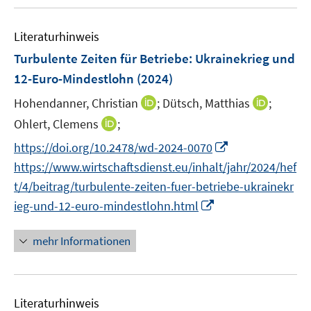
u
s
n
e
t
s
Literaturhinweis
m
e
t
F
r
Turbulente Zeiten für Betriebe: Ukrainekrieg und
e
e
ö
r
12-Euro-Mindestlohn
(2024)
n
f
ö
I
I
Hohendanner, Christian
;
Dütsch, Matthias
;
s
f
f
n
n
t
n
I
Ohlert, Clemens
;
f
n
n
e
e
n
n
I
https://doi.org/10.2478/wd-2024-0070
e
e
r
n
n
e
n
https://www.wirtschaftsdienst.eu/inhalt/jahr/2024/hef
u
u
ö
e
n
n
e
e
t/4/beitrag/turbulente-zeiten-fuer-betriebe-ukrainekr
f
u
e
m
m
f
I
ieg-und-12-euro-mindestlohn.html
e
u
F
F
n
n
m
e
e
e
e
n
F
mehr Informationen
m
n
n
n
e
e
F
s
s
u
n
e
t
t
e
s
n
e
e
Literaturhinweis
m
t