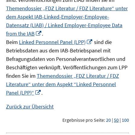
Themendossier „FDZ Literatur / FDZ Literature“ unter
dem Aspekt IAB-Linked-Employer-Employee-
Datensatz (LIAB) / Linked Employer-Employee Data
In
from the IAB
.
neuem
In
Beim
Linked Personnel Panel (LPP)
sind die
Fenster
neuem
Betriebsdaten aus dem IAB-Betriebspanel mit
öffnen
Fenster
Befragungsdaten von Personalverantwortlichen und
öffnen
Beschäftigten verknüpft. Veröffentlichungen zum LPP
finden Sie im
Themendossier „FDZ Literatur / FDZ
Literature“ unter dem Aspekt “Linked Personnel
In
Panel (LPP)“
.
neuem
Fenster
Zurück zur Übersicht
öffnen
Ergebnisse pro Seite:
20
|
50
|
100