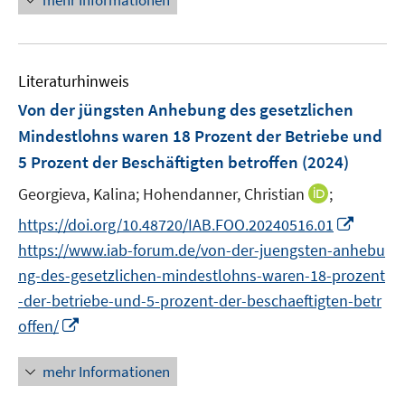
mehr Informationen
n
e
e
u
n
e
Literaturhinweis
m
F
Von der jüngsten Anhebung des gesetzlichen
e
Mindestlohns waren 18 Prozent der Betriebe und
n
5 Prozent der Beschäftigten betroffen
(2024)
s
t
I
Georgieva, Kalina;
Hohendanner, Christian
;
e
n
I
https://doi.org/10.48720/IAB.FOO.20240516.01
r
n
n
https://www.iab-forum.de/von-der-juengsten-anhebu
ö
e
n
ng-des-gesetzlichen-mindestlohns-waren-18-prozent
f
u
e
f
-der-betriebe-und-5-prozent-der-beschaeftigten-betr
e
u
n
I
m
offen/
e
e
n
F
m
n
n
e
mehr Informationen
F
e
n
e