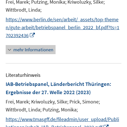
t
Frei, Marek;
Putzing, Monika;
Kriwoluzky, Silke;
s
r
r
e
t
Wittbrodt, Linda;
ö
ö
r
e
f
f
https://www.berlin.de/sen/arbeit/_assets/top-theme
ö
r
f
f
n/gute-arbeit/betriebspanel_berlin_2022_bf.pdf?ts=1
f
ö
n
n
I
f
702392436
f
e
e
n
n
f
n
n
n
e
mehr Informationen
n
e
n
e
u
n
e
Literaturhinweis
m
F
IAB-Betriebspanel, Länderbericht Thüringen
:
e
Ergebnisse der 27. Welle 2022
(2023)
n
Frei, Marek;
Kriwoluzky, Silke;
Prick, Simone;
s
t
Wittbrodt, Linda;
Putzing, Monika;
e
https://www.tmasgff.de/fileadmin/user_upload/Publi
r
I