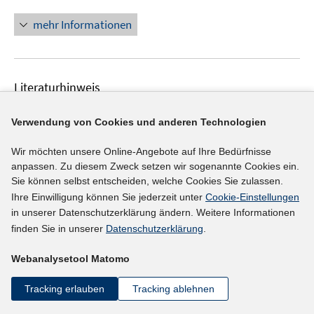
n
f
n
mehr Informationen
f
e
n
u
e
e
n
Literaturhinweis
m
F
IAB-Betriebspanel Sachsen
:
Ergebnisse der 27.
e
Verwendung von Cookies und anderen Technologien
Welle 2022
(2023)
n
Wittbrodt, Linda;
Prick, Simone;
Frei, Marek;
Wir möchten unsere Online-Angebote auf Ihre Bedürfnisse
s
anpassen. Zu diesem Zweck setzen wir sogenannte Cookies ein.
t
https://publikationen.sachsen.de/bdb/artikel/42880/d
Sie können selbst entscheiden, welche Cookies Sie zulassen.
e
I
ocuments/65113
Ihre Einwilligung können Sie jederzeit unter
Cookie-Einstellungen
r
n
in unserer Datenschutzerklärung ändern. Weitere Informationen
ö
n
finden Sie in unserer
Datenschutzerklärung
.
mehr Informationen
f
e
f
Webanalysetool Matomo
u
n
e
e
Tracking erlauben
Tracking ablehnen
Literaturhinweis
m
n
F