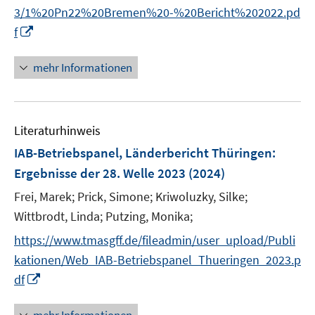
e
3/1%20Pn22%20Bremen%20-%20Bericht%202022.pd
r
I
f
ö
n
f
n
mehr Informationen
f
e
n
u
e
e
n
Literaturhinweis
m
F
IAB-Betriebspanel, Länderbericht Thüringen
:
e
Ergebnisse der 28. Welle 2023
(2024)
n
Frei, Marek;
Prick, Simone;
Kriwoluzky, Silke;
s
t
Wittbrodt, Linda;
Putzing, Monika;
e
https://www.tmasgff.de/fileadmin/user_upload/Publi
r
kationen/Web_IAB-Betriebspanel_Thueringen_2023.p
ö
I
df
f
n
f
n