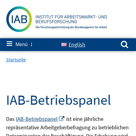
Springe
zum
Inhalt
Suchen nach:
≡
English
Menü
✘
Startseite
IAB-Betriebspanel
In
Das
IAB-Betriebspanel
ist eine jährliche
neuem
repräsentative Arbeitgeberbefragung zu betrieblichen
Fenster
Determinanten der Beschäftigung. Die Erhebung wird