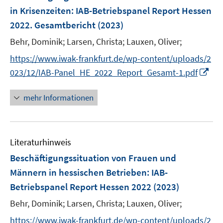
e
in Krisenzeiten
:
IAB-Betriebspanel Report Hessen
n
2022. Gesamtbericht
(2023)
s
t
Behr, Dominik;
Larsen, Christa;
Lauxen, Oliver;
e
https://www.iwak-frankfurt.de/wp-content/uploads/2
r
I
023/12/IAB-Panel_HE_2022_Report_Gesamt-1.pdf
ö
n
f
n
mehr Informationen
f
e
n
u
e
e
n
Literaturhinweis
m
F
Beschäftigungssituation von Frauen und
e
Männern in hessischen Betrieben
:
IAB-
n
Betriebspanel Report Hessen 2022
(2023)
s
t
Behr, Dominik;
Larsen, Christa;
Lauxen, Oliver;
e
https://www.iwak-frankfurt.de/wp-content/uploads/2