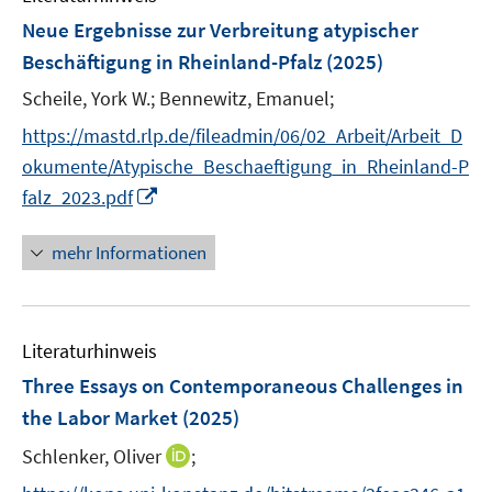
F
Neue Ergebnisse zur Verbreitung atypischer
e
Beschäftigung in Rheinland-Pfalz
(2025)
n
Scheile, York W.;
Bennewitz, Emanuel;
s
t
https://mastd.rlp.de/fileadmin/06/02_Arbeit/Arbeit_D
e
okumente/Atypische_Beschaeftigung_in_Rheinland-P
r
I
falz_2023.pdf
ö
n
f
n
mehr Informationen
f
e
n
u
e
e
n
Literaturhinweis
m
F
Three Essays on Contemporaneous Challenges in
e
the Labor Market
(2025)
n
I
Schlenker, Oliver
;
s
n
t