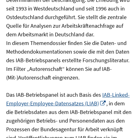
öffnen
seit 1993 in Westdeutschland und seit 1996 auch in
Ostdeutschland durchgeführt. Sie stellt die zentrale
Quelle für Analysen zur Arbeitskräftenachfrage auf
dem Arbeitsmarkt in Deutschland dar.
In diesem Themendossier finden Sie die Daten- und
Methodendokumentationen sowie die mit den Daten
des IAB-Betriebspanels erstellte Forschungsliteratur.
Im Filter „Autorenschaft“ können Sie auf IAB-
(Mit-)Autorenschaft eingrenzen.
Das IAB-Betriebspanel ist auch Basis des
IAB-Linked-
In
Employer-Employee-Datensatzes (LIAB)
, in dem
neuem
die Betriebsdaten aus dem IAB-Betriebspanel mit den
Fenster
zugehörigen Betriebs- und Personendaten aus den
öffnen
Prozessen der Bundesagentur für Arbeit verknüpft
sind. Veröffentlichungen zum LIAB finden sie im