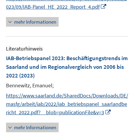
r
I
023/09/IAB-Panel_HE_2022_Report_4.pdf
ö
n
f
n
mehr Informationen
f
e
n
u
e
e
n
Literaturhinweis
m
F
IAB-Betriebspanel 2023
:
Beschäftigungstrends im
e
Saarland und im Regionalvergleich von 2006 bis
n
2022
(2023)
s
t
Bennewitz, Emanuel;
e
https://www.saarland.de/SharedDocs/Downloads/DE/
r
masfg/arbeit/iab/2022/iab_betriebspanel_saarlandbe
ö
I
richt_2022.pdf?__blob=publicationFile&v=3
f
n
f
n
mehr Informationen
n
e