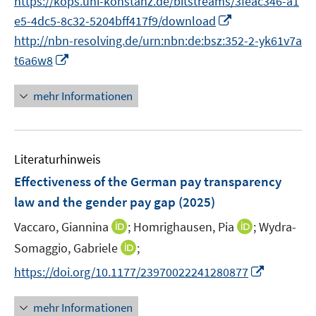
https://kops.uni-konstanz.de/bitstreams/3feac346-a1
n
e
I
e5-4dc5-8c32-5204bff417f9/download
e
r
n
http://nbn-resolving.de/urn:nbn:de:bsz:352-2-yk61v7a
u
ö
n
I
t6a6w8
e
f
e
n
m
f
u
n
F
mehr Informationen
n
e
e
e
e
m
u
n
n
F
e
s
e
Literaturhinweis
m
t
n
F
e
Effectiveness of the German pay transparency
s
e
r
law and the gender pay gap
(2025)
t
n
ö
e
I
I
Vaccaro, Giannina
;
Homrighausen, Pia
;
Wydra-
s
f
r
n
n
t
f
I
Somaggio, Gabriele
;
ö
n
n
e
n
n
I
https://doi.org/10.1177/23970022241280877
f
e
e
r
e
n
n
f
u
u
ö
n
e
n
n
mehr Informationen
e
e
f
u