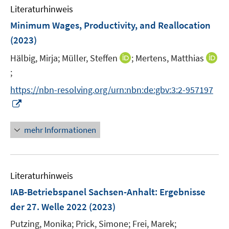
n
Literaturhinweis
m
F
Minimum Wages, Productivity, and Reallocation
e
(2023)
n
I
Hälbig, Mirja;
Müller, Steffen
;
Mertens, Matthias
s
n
t
;
I
n
e
n
https://nbn-resolving.org/urn:nbn:de:gbv:3:2-957197
e
r
n
I
u
ö
e
n
e
f
u
n
mehr Informationen
m
f
e
e
F
n
m
u
e
e
F
e
n
n
e
Literaturhinweis
m
s
n
F
IAB-Betriebspanel Sachsen-Anhalt
:
Ergebnisse
t
s
e
e
der 27. Welle 2022
(2023)
t
n
r
e
Putzing, Monika;
Prick, Simone;
Frei, Marek;
s