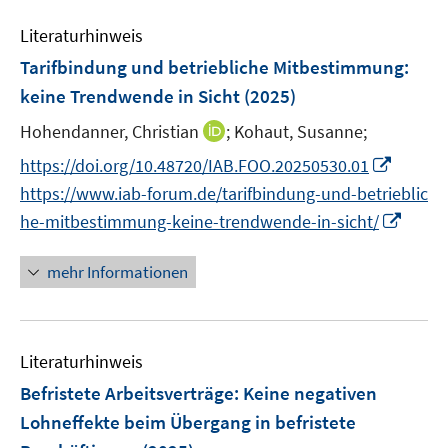
F
m
e
n
e
F
Literaturhinweis
m
s
n
e
F
Tarifbindung und betriebliche Mitbestimmung:
t
s
n
e
e
keine Trendwende in Sicht
(2025)
t
s
n
r
e
t
I
Hohendanner, Christian
;
Kohaut, Susanne;
s
ö
r
e
n
t
f
I
https://doi.org/10.48720/IAB.FOO.20250530.01
ö
r
n
e
f
n
f
https://www.iab-forum.de/tarifbindung-und-betrieblic
ö
e
r
n
n
f
I
he-mitbestimmung-keine-trendwende-in-sicht/
f
u
ö
e
e
n
n
f
e
f
n
u
e
n
mehr Informationen
n
m
f
e
n
e
e
F
n
m
u
n
e
e
F
e
n
n
e
Literaturhinweis
m
s
n
F
Befristete Arbeitsverträge: Keine negativen
t
s
e
e
Lohneffekte beim Übergang in befristete
t
n
r