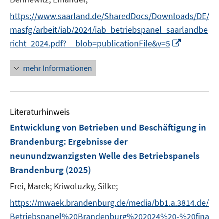
n
r
s
https://www.saarland.de/SharedDocs/Downloads/DE/
ö
t
masfg/arbeit/iab/2024/iab_betriebspanel_saarlandbe
f
e
I
f
richt_2024.pdf?__blob=publicationFile&v=5
r
n
n
ö
n
e
mehr Informationen
f
e
n
f
u
n
e
e
Literaturhinweis
m
n
F
Entwicklung von Betrieben und Beschäftigung in
e
Brandenburg
:
Ergebnisse der
n
neunundzwanzigsten Welle des Betriebspanels
s
Brandenburg
(2025)
t
e
Frei, Marek;
Kriwoluzky, Silke;
r
https://mwaek.brandenburg.de/media/bb1.a.3814.de/
ö
Betriebspanel%20Brandenburg%202024%20-%20fina
f