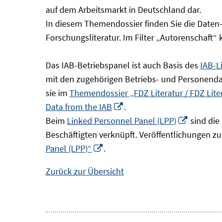
Fenster
auf dem Arbeitsmarkt in Deutschland dar.
öffnen
In diesem Themendossier finden Sie die Daten
Forschungsliteratur. Im Filter „Autorenschaft“
Das IAB-Betriebspanel ist auch Basis des
IAB-L
mit den zugehörigen Betriebs- und Personendat
sie im
Themendossier „FDZ Literatur / FDZ Lit
In
Data from the IAB
.
neuem
In
Beim
Linked Personnel Panel (LPP)
sind die
Fenster
neuem
Beschäftigten verknüpft. Veröffentlichungen z
In
öffnen
Fenster
Panel (LPP)“
.
neuem
öffnen
Zurück zur Übersicht
Fenster
öffnen