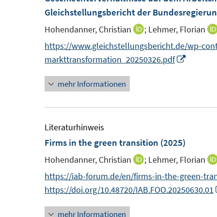
Gleichstellungsbericht der Bundesregieru
Hohendanner, Christian
;
Lehmer, Florian
I
n
https://www.gleichstellungsbericht.de/wp-co
n
I
markttransformation_20250326.pdf
e
n
mehr Informationen
u
n
e
e
m
u
F
e
Literaturhinweis
e
m
Firms in the green transition
(2025)
n
F
Hohendanner, Christian
;
Lehmer, Florian
I
s
e
n
https://iab-forum.de/en/firms-in-the-green-tran
t
n
n
https://doi.org/10.48720/IAB.FOO.20250630.01
e
s
e
r
t
mehr Informationen
u