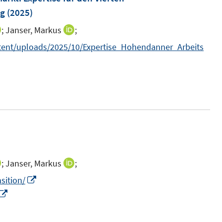
ng
(2025)
;
Janser, Markus
;
I
I
n
n
ntent/uploads/2025/10/Expertise_Hohendanner_Arbeits
n
n
e
e
u
u
e
e
m
m
F
F
e
e
n
n
;
Janser, Markus
;
I
I
s
s
n
n
I
sition/
t
t
n
n
I
n
e
e
e
e
n
n
r
r
u
u
n
e