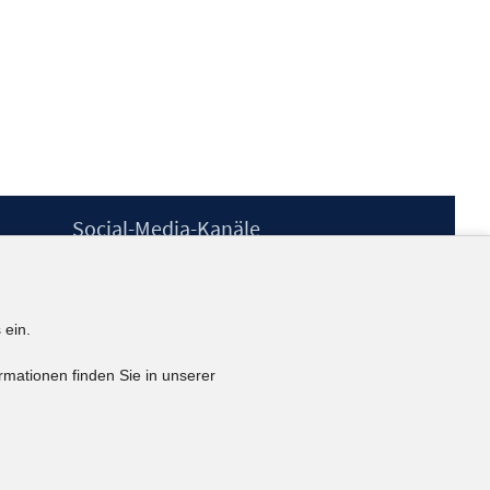
Social-Media-Kanäle
BlueSky
YouTube
LinkedIn
 ein.
XING
kununu
rmationen finden Sie in unserer
Netiquette