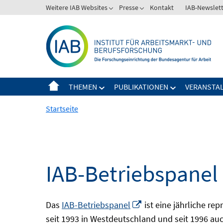
Springe
Weitere IAB Websites
Presse
Kontakt
IAB-Newslet
zum
Inhalt
THEMEN
PUBLIKATIONEN
VERANSTA
Startseite
IAB-Betriebspanel
In
Das
IAB-Betriebspanel
ist eine jährliche re
neuem
seit 1993 in Westdeutschland und seit 1996 auch