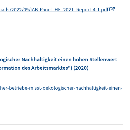
t
t
s
n
I
loads/2022/09/IAB-Panel_HE_2021_Report-4-1.pdf
e
e
t
n
r
r
e
n
ö
ö
r
e
f
f
ö
u
f
f
f
e
n
n
f
m
logischer Nachhaltigkeit einen hohen Stellenwert
e
e
n
F
formation des Arbeitsmarktes")
(2020)
n
n
e
e
n
n
her-betriebe-misst-oekologischer-nachhaltigkeit-einen-
s
t
e
r
ö