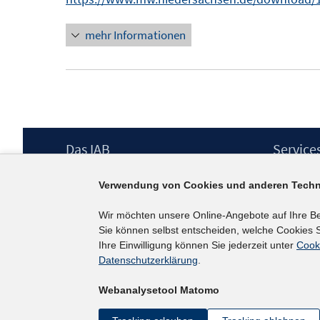
s
t
mehr Informationen
e
r
ö
f
f
n
Footer
Das IAB
Service
Inhalt
e
Institut für Arbeitsmarkt- und
Presse
n
Verwendung von Cookies und anderen Techn
Berufsforschung (IAB) – unser Leitbild
IAB-Newsl
Institutsleitung
Kontakt
Wir möchten unsere Online-Angebote auf Ihre B
Graduiertenprogramm
Sie können selbst entscheiden, welche Cookies S
Befragungen
Ihre Einwilligung können Sie jederzeit unter
Cook
Projekte
Datenschutzerklärung
.
Wissenschaftlicher Beirat
Webanalysetool Matomo