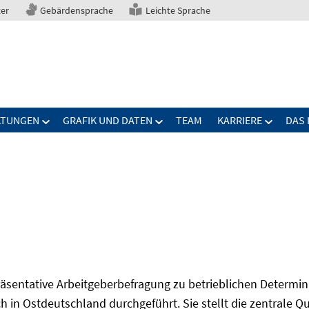
ter
Gebärdensprache
Leichte Sprache
LTUNGEN
GRAFIK UND DATEN
TEAM
KARRIERE
DAS 
präsentative Arbeitgeberbefragung zu betrieblichen Determi
 in Ostdeutschland durchgeführt. Sie stellt die zentrale Qu