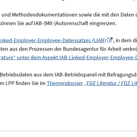
- und Methodendokumentationen sowie die mit den Daten de
 können Sie auf IAB-(Mit-)Autorenschaft eingrenzen.
In
inked-Employer-Employee-Datensatzes (LIAB)
, in dem 
neuem
en aus den Prozessen der Bundesagentur für Arbeit verknü
Fenster
erature“ unter dem Aspekt IAB-Linked-Employer-Employee-
öffnen
 Betriebsdaten aus dem IAB-Betriebspanel mit Befragungsd
um LPP finden Sie im
Themendossier „FDZ Literatur / FDZ Li