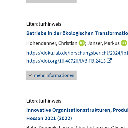
ö
e
e
f
r
m
f
ö
F
Literaturhinweis
n
f
e
Betriebe in der ökologischen Transformati
e
f
n
n
n
Hohendanner, Christian
;
Janser, Markus
I
s
e
n
https://doku.iab.de/forschungsbericht/2024/fb
t
n
n
I
https://doi.org/10.48720/IAB.FB.2413
e
e
n
r
mehr Informationen
u
n
ö
e
e
f
m
u
f
F
e
Literaturhinweis
n
e
m
Innovative Organisationsstrukturen, Produ
e
n
F
Hessen 2021
(2022)
n
s
e
Behr, Dominik;
Larsen, Christa;
Lauxen, Oliver;