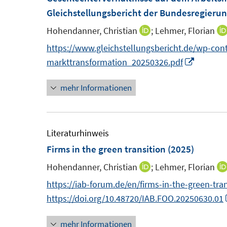
Gleichstellungsbericht der Bundesregieru
Hohendanner, Christian
;
Lehmer, Florian
I
n
https://www.gleichstellungsbericht.de/wp-co
n
I
markttransformation_20250326.pdf
e
n
mehr Informationen
u
n
e
e
m
u
F
e
Literaturhinweis
e
m
Firms in the green transition
(2025)
n
F
Hohendanner, Christian
;
Lehmer, Florian
I
s
e
n
https://iab-forum.de/en/firms-in-the-green-tran
t
n
n
https://doi.org/10.48720/IAB.FOO.20250630.01
e
s
e
r
t
mehr Informationen
u