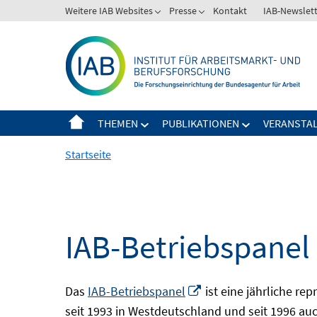
Springe
Weitere IAB Websites
Presse
Kontakt
IAB-Newslet
zum
Inhalt
THEMEN
PUBLIKATIONEN
VERANSTA
Startseite
IAB-Betriebspanel
In
Das
IAB-Betriebspanel
ist eine jährliche re
neuem
seit 1993 in Westdeutschland und seit 1996 auch