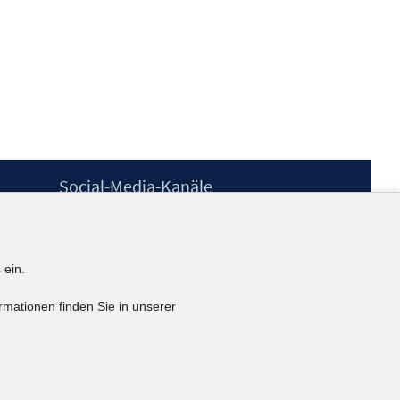
Social-Media-Kanäle
BlueSky
YouTube
LinkedIn
 ein.
XING
kununu
rmationen finden Sie in unserer
Netiquette