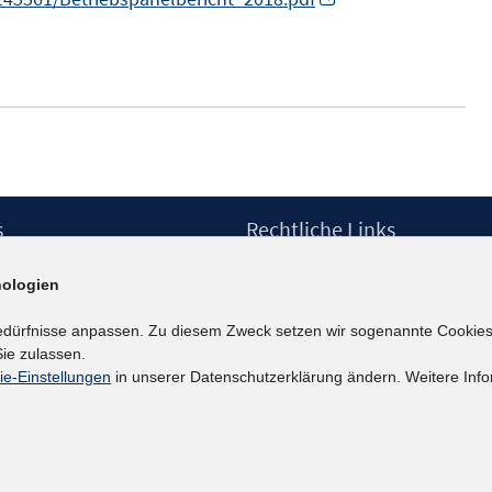
n
n
e
u
e
m
F
s
Rechtliche Links
e
Impressum
n
ologien
etter
Datenschutzerklärung
s
Erklärung zur Barrierefreiheit
edürfnisse anpassen. Zu diesem Zweck setzen wir sogenannte Cookies
t
Barrieren melden
ie zulassen.
e
ie-Einstellungen
in unserer Datenschutzerklärung ändern. Weitere Info
r
ö
f
f