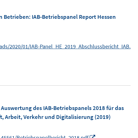
f
f
n Betrieben
:
IAB-Betriebspanel Report Hessen
n
e
n
oads/2020/01/IAB-Panel_HE_2019_Abschlussbericht_IAB.
:
Auswertung des IAB-Betriebspanels 2018 für das
, Arbeit, Verkehr und Digitalisierung
(2019)
I
45561/Betriebspanelbericht_2018.pdf