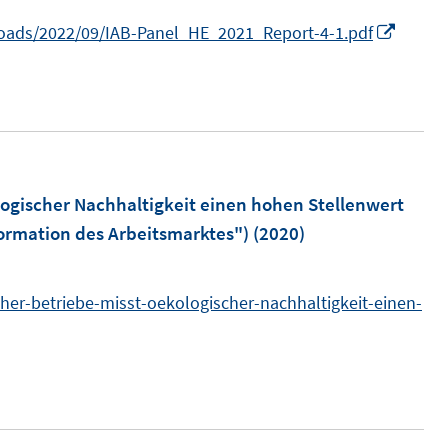
t
t
s
n
I
loads/2022/09/IAB-Panel_HE_2021_Report-4-1.pdf
e
e
t
n
r
r
e
n
ö
ö
r
e
f
f
ö
u
f
f
f
e
n
n
f
m
logischer Nachhaltigkeit einen hohen Stellenwert
e
e
n
F
formation des Arbeitsmarktes")
(2020)
n
n
e
e
n
n
her-betriebe-misst-oekologischer-nachhaltigkeit-einen-
s
t
e
r
ö