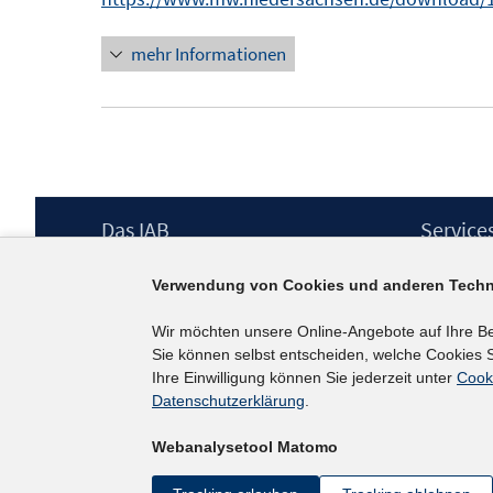
s
t
mehr Informationen
e
r
ö
f
f
n
Footer
Das IAB
Service
Inhalt
e
Institut für Arbeitsmarkt- und
Presse
n
Verwendung von Cookies und anderen Techn
Berufsforschung (IAB) – unser Leitbild
IAB-Newsl
Institutsleitung
Kontakt
Wir möchten unsere Online-Angebote auf Ihre B
Graduiertenprogramm
Sie können selbst entscheiden, welche Cookies S
Befragungen
Ihre Einwilligung können Sie jederzeit unter
Cook
Projekte
Datenschutzerklärung
.
Wissenschaftlicher Beirat
Webanalysetool Matomo