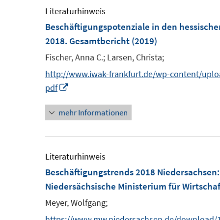
F
e
Literaturhinweis
e
m
Beschäftigungspotenziale in den hessische
n
F
2018. Gesamtbericht
(2019)
s
e
Fischer, Anna C.;
Larsen, Christa;
t
n
http://www.iwak-frankfurt.de/wp-content/upl
e
s
I
pdf
r
t
n
ö
e
mehr Informationen
n
f
r
e
f
ö
u
n
f
e
Literaturhinweis
e
f
m
Beschäftigungstrends 2018 Niedersachsen
n
n
F
Niedersächsische Ministerium für Wirtschaft
e
e
Meyer, Wolfgang;
n
n
https://www.mw.niedersachsen.de/download/1