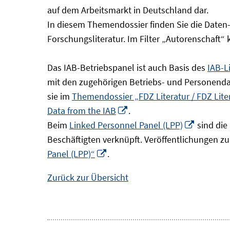
Fenster
auf dem Arbeitsmarkt in Deutschland dar.
öffnen
In diesem Themendossier finden Sie die Daten
Forschungsliteratur. Im Filter „Autorenschaft“
Das IAB-Betriebspanel ist auch Basis des
IAB-L
mit den zugehörigen Betriebs- und Personendat
sie im
Themendossier „FDZ Literatur / FDZ Lit
In
Data from the IAB
.
neuem
In
Beim
Linked Personnel Panel (LPP)
sind die
Fenster
neuem
Beschäftigten verknüpft. Veröffentlichungen z
In
öffnen
Fenster
Panel (LPP)“
.
neuem
öffnen
Zurück zur Übersicht
Fenster
öffnen