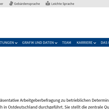
ter
Gebärdensprache
Leichte Sprache
LTUNGEN
GRAFIK UND DATEN
TEAM
KARRIERE
DAS 
präsentative Arbeitgeberbefragung zu betrieblichen Determi
 in Ostdeutschland durchgeführt. Sie stellt die zentrale Qu