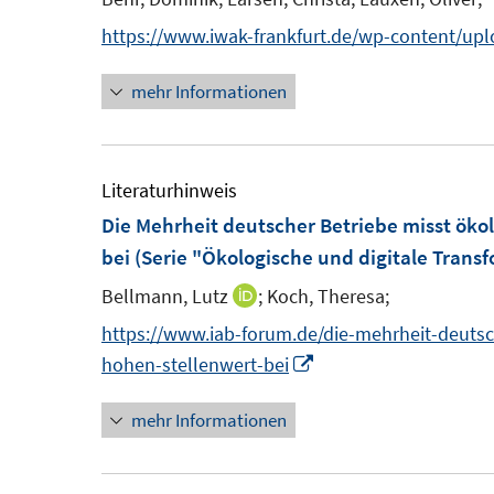
t
n
https://www.iwak-frankfurt.de/wp-content/up
e
s
r
t
mehr Informationen
ö
e
f
r
f
ö
Literaturhinweis
n
f
Die Mehrheit deutscher Betriebe misst öko
e
f
bei (Serie "Ökologische und digitale Trans
n
n
e
Bellmann, Lutz
;
Koch, Theresa;
I
n
n
https://www.iab-forum.de/die-mehrheit-deutsc
n
I
hohen-stellenwert-bei
e
n
mehr Informationen
u
n
e
e
m
u