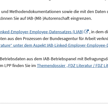
- und Methodendokumentationen sowie die mit den Daten de
 können Sie auf IAB-(Mit-)Autorenschaft eingrenzen.
In
inked-Employer-Employee-Datensatzes (LIAB)
, in dem 
neuem
en aus den Prozessen der Bundesagentur für Arbeit verknü
Fenster
erature“ unter dem Aspekt IAB-Linked-Employer-Employee-
öffnen
 Betriebsdaten aus dem IAB-Betriebspanel mit Befragungsd
um LPP finden Sie im
Themendossier „FDZ Literatur / FDZ Li