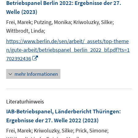
F
Betriebspanel Berlin 2022
:
Ergebnisse der 27.
s
n
n
e
t
Welle
(2023)
s
s
n
e
t
t
Frei, Marek;
Putzing, Monika;
Kriwoluzky, Silke;
s
r
e
e
t
Wittbrodt, Linda;
ö
r
r
e
f
https://www.berlin.de/sen/arbeit/_assets/top-theme
ö
ö
r
f
n/gute-arbeit/betriebspanel_berlin_2022_bf.pdf?ts=1
f
f
ö
n
f
I
f
702392436
f
e
n
n
n
f
n
e
n
e
mehr Informationen
n
n
e
n
e
u
n
e
Literaturhinweis
m
F
IAB-Betriebspanel, Länderbericht Thüringen
:
e
Ergebnisse der 27. Welle 2022
(2023)
n
Frei, Marek;
Kriwoluzky, Silke;
Prick, Simone;
s