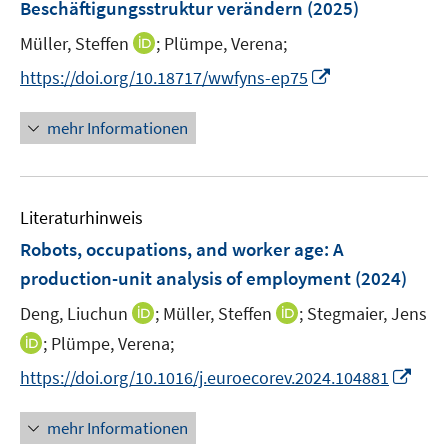
Beschäftigungsstruktur verändern
(2025)
s
s
n
t
t
I
Müller, Steffen
;
Plümpe, Verena;
s
e
e
n
t
I
https://doi.org/10.18717/wwfyns-ep75
r
r
n
e
n
ö
ö
e
r
n
mehr Informationen
f
f
u
ö
e
f
f
e
f
u
n
n
m
f
e
e
e
F
n
Literaturhinweis
m
n
n
e
e
F
Robots, occupations, and worker age: A
n
n
e
production-unit analysis of employment
(2024)
s
n
t
I
I
Deng, Liuchun
;
Müller, Steffen
;
Stegmaier, Jens
s
e
n
n
t
I
;
Plümpe, Verena;
r
n
n
e
n
I
https://doi.org/10.1016/j.euroecorev.2024.104881
ö
e
e
r
n
n
f
u
u
ö
e
n
f
mehr Informationen
e
e
f
u
e