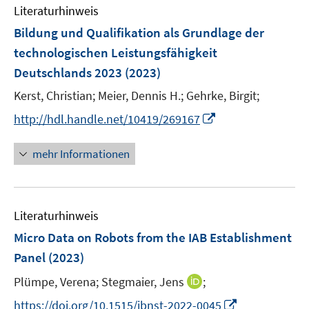
Literaturhinweis
m
F
Bildung und Qualifikation als Grundlage der
e
technologischen Leistungsfähigkeit
n
Deutschlands 2023
(2023)
s
t
Kerst, Christian;
Meier, Dennis H.;
Gehrke, Birgit;
e
I
http://hdl.handle.net/10419/269167
r
n
ö
n
mehr Informationen
f
e
f
u
n
e
e
Literaturhinweis
m
n
F
Micro Data on Robots from the IAB Establishment
e
Panel
(2023)
n
I
Plümpe, Verena;
Stegmaier, Jens
;
s
n
t
I
https://doi.org/10.1515/jbnst-2022-0045