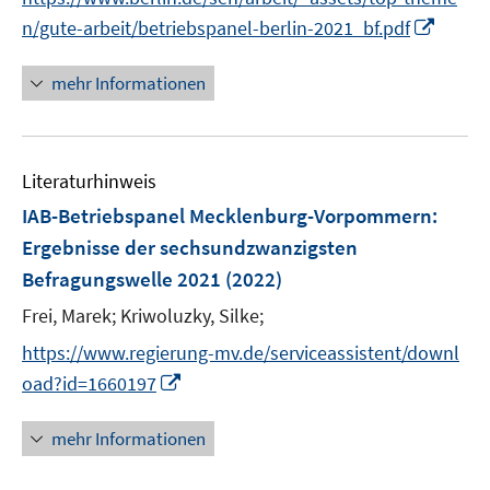
ö
ö
r
f
I
n/gute-arbeit/betriebspanel-berlin-2021_bf.pdf
f
f
ö
n
n
f
f
f
e
n
n
n
mehr Informationen
f
n
e
e
e
n
u
n
n
e
e
n
Literaturhinweis
m
F
IAB-Betriebspanel Mecklenburg-Vorpommern
:
e
Ergebnisse der sechsundzwanzigsten
n
Befragungswelle 2021
(2022)
s
t
Frei, Marek;
Kriwoluzky, Silke;
e
https://www.regierung-mv.de/serviceassistent/downl
r
I
oad?id=1660197
ö
n
f
n
mehr Informationen
f
e
n
u