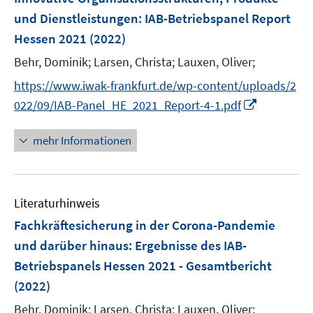
e
und Dienstleistungen
:
IAB-Betriebspanel Report
n
Hessen 2021
(2022)
s
t
Behr, Dominik;
Larsen, Christa;
Lauxen, Oliver;
e
https://www.iwak-frankfurt.de/wp-content/uploads/2
r
I
022/09/IAB-Panel_HE_2021_Report-4-1.pdf
ö
n
f
n
mehr Informationen
f
e
n
u
e
e
n
Literaturhinweis
m
F
Fachkräftesicherung in der Corona-Pandemie
e
und darüber hinaus
:
Ergebnisse des IAB-
n
Betriebspanels Hessen 2021 - Gesamtbericht
s
(2022)
t
e
Behr, Dominik;
Larsen, Christa;
Lauxen, Oliver;