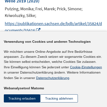
Welle 2019
(2020)
s
n
t
Putzing, Monika;
Frei, Marek;
Prick, Simone;
s
e
t
Kriwoluzky, Silke;
r
e
https://publikationen.sachsen.de/bdb/artikel/35824/d
ö
r
I
ocuments/55616
f
ö
n
f
f
n
n
mehr Informationen
Verwendung von Cookies und anderen Technologien
f
e
e
n
u
Wir möchten unsere Online-Angebote auf Ihre Bedürfnisse
n
e
anpassen. Zu diesem Zweck setzen wir sogenannte Cookies ein.
e
n
Sie können selbst entscheiden, welche Cookies Sie zulassen.
Literaturhinweis
m
Ihre Einwilligung können Sie jederzeit unter
Cookie-Einstellungen
F
IAB-Betriebspanel Sachsen-Anhalt
:
Ergebnisse
in unserer Datenschutzerklärung ändern. Weitere Informationen
e
der 24. Welle 2019
(2020)
finden Sie in unserer
Datenschutzerklärung
.
n
Putzing, Monika;
Frei, Marek;
Kriwoluzky, Silke;
Prick,
s
Webanalysetool Matomo
t
Simone;
e
Tracking erlauben
Tracking ablehnen
https://ms.sachsen-anhalt.de/fileadmin/Bibliothek/P
r