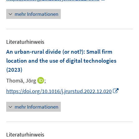
n
e
n
e
r
n
mehr Informationen
u
ö
e
e
f
u
m
f
e
F
n
Literaturhinweis
m
e
e
F
An urban-rural divide (or not?): Small firm
n
n
e
location and the use of digital technologies
s
n
(2023)
t
s
e
t
I
Thomä, Jörg
;
r
e
n
I
https://doi.org/10.1016/j.jrurstud.2022.12.020
ö
r
n
n
f
ö
e
n
f
mehr Informationen
f
u
e
n
f
e
u
e
n
m
e
n
e
F
Literaturhinweis
m
n