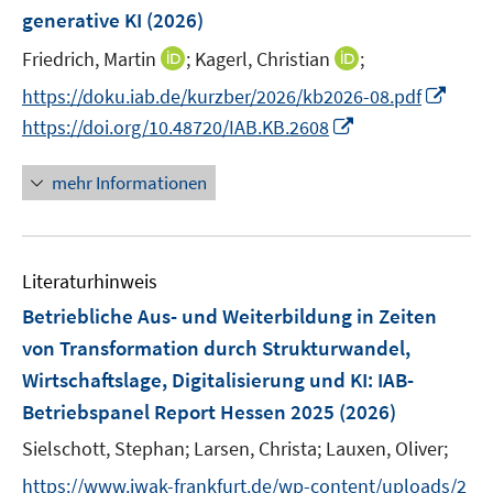
n
generative KI
(2026)
s
t
I
I
Friedrich, Martin
;
Kagerl, Christian
;
e
n
n
I
https://doku.iab.de/kurzber/2026/kb2026-08.pdf
r
n
n
n
I
https://doi.org/10.48720/IAB.KB.2608
ö
e
e
n
n
f
u
u
e
n
mehr Informationen
f
e
e
u
e
n
m
m
e
u
e
F
F
m
e
n
e
e
F
Literaturhinweis
m
n
n
e
F
Betriebliche Aus- und Weiterbildung in Zeiten
s
s
n
e
von Transformation durch Strukturwandel,
t
t
s
n
e
e
Wirtschaftslage, Digitalisierung und KI
:
IAB-
t
s
r
r
e
Betriebspanel Report Hessen 2025
(2026)
t
ö
ö
r
e
Sielschott, Stephan;
Larsen, Christa;
Lauxen, Oliver;
f
f
ö
r
f
f
https://www.iwak-frankfurt.de/wp-content/uploads/2
f