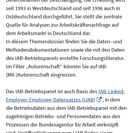
öffnen
seit 1993 in Westdeutschland und seit 1996 auch in
Ostdeutschland durchgeführt. Sie stellt die zentrale
Quelle für Analysen zur Arbeitskräftenachfrage auf
dem Arbeitsmarkt in Deutschland dar.
In diesem Themendossier finden Sie die Daten- und
Methodendokumentationen sowie die mit den Daten
des IAB-Betriebspanels erstellte Forschungsliteratur.
Im Filter „Autorenschaft“ können Sie auf IAB-
(Mit-)Autorenschaft eingrenzen.
Das IAB-Betriebspanel ist auch Basis des
IAB-Linked-
In
Employer-Employee-Datensatzes (LIAB)
, in dem
neuem
die Betriebsdaten aus dem IAB-Betriebspanel mit den
Fenster
zugehörigen Betriebs- und Personendaten aus den
öffnen
Prozessen der Bundesagentur für Arbeit verknüpft
sind. Veröffentlichungen zum LIAB finden sie im