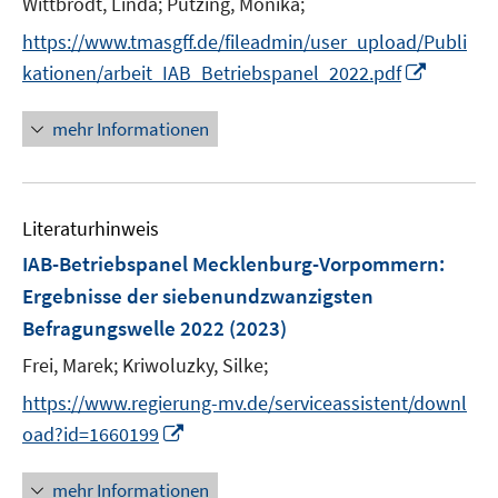
t
Wittbrodt, Linda;
Putzing, Monika;
e
https://www.tmasgff.de/fileadmin/user_upload/Publi
r
I
kationen/arbeit_IAB_Betriebspanel_2022.pdf
ö
n
f
n
mehr Informationen
f
e
n
u
e
e
n
Literaturhinweis
m
F
IAB-Betriebspanel Mecklenburg-Vorpommern
:
e
Ergebnisse der siebenundzwanzigsten
n
Befragungswelle 2022
(2023)
s
t
Frei, Marek;
Kriwoluzky, Silke;
e
https://www.regierung-mv.de/serviceassistent/downl
r
I
oad?id=1660199
ö
n
f
n
mehr Informationen
f