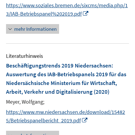
https://www.soziales.bremen.de/sixcms/media.php/1
I
3/IAB-Betriebspanel%202019.pdf
n
n
mehr Informationen
e
u
e
Literaturhinweis
m
F
Beschäftigungstrends 2019 Niedersachsen
:
e
Auswertung des IAB-Betriebspanels 2019 für das
n
Niedersächsische Ministerium für Wirtschaft,
s
Arbeit, Verkehr und Digitalisierung
(2020)
t
e
Meyer, Wolfgang;
r
https://www.mw.niedersachsen.de/download/15482
ö
I
5/Betriebspanelbericht_2019.pdf
f
n
f
n