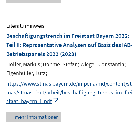
e
n
u
e
e
n
Literaturhinweis
m
F
Beschäftigungstrends im Freistaat Bayern 2022
:
e
Teil II: Repräsentative Analysen auf Basis des IAB-
n
Betriebspanels 2022
(2023)
s
t
Holler, Markus;
Böhme, Stefan;
Wiegel, Constantin;
e
Eigenhüller, Lutz;
r
https://www.stmas.bayern.de/imperia/md/content/st
ö
mas/stmas_inet/arbeit/beschaftigungstrends_im_frei
f
I
staat_bayern_ii.pdf
f
n
n
n
e
mehr Informationen
e
n
u
e