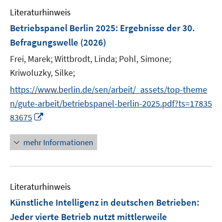
Literaturhinweis
Betriebspanel Berlin 2025
:
Ergebnisse der 30.
Befragungswelle
(2026)
Frei, Marek;
Wittbrodt, Linda;
Pohl, Simone;
Kriwoluzky, Silke;
https://www.berlin.de/sen/arbeit/_assets/top-theme
n/gute-arbeit/betriebspanel-berlin-2025.pdf?ts=17835
I
83675
n
n
mehr Informationen
e
u
e
Literaturhinweis
m
F
Künstliche Intelligenz in deutschen Betrieben:
e
Jeder vierte Betrieb nutzt mittlerweile