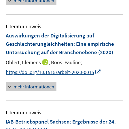
mehr Informationen
n
e
e
u
n
e
Literaturhinweis
m
F
Auswirkungen der Digitalisierung auf
e
Geschlechterungleichheiten
:
Eine empirische
n
Untersuchung auf der Branchenebene
(2020)
s
t
I
Ohlert, Clemens
;
Boos, Pauline;
e
n
I
https://doi.org/10.1515/arbeit-2020-0015
r
n
n
ö
e
n
mehr Informationen
f
u
e
f
e
u
n
m
e
e
F
Literaturhinweis
m
n
e
F
IAB-Betriebspanel Sachsen
:
Ergebnisse der 24.
n
e