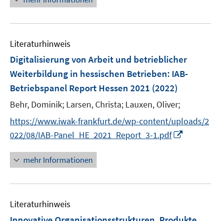
e
e
f
e
m
m
f
u
F
F
n
e
e
e
e
Literaturhinweis
m
n
n
n
F
Digitalisierung von Arbeit und betrieblicher
s
s
e
Weiterbildung in hessischen Betrieben
:
IAB-
t
t
n
e
e
Betriebspanel Report Hessen 2021
(2022)
s
r
r
t
Behr, Dominik;
Larsen, Christa;
Lauxen, Oliver;
ö
ö
e
https://www.iwak-frankfurt.de/wp-content/uploads/2
f
f
r
f
f
I
022/08/IAB-Panel_HE_2021_Report_3-1.pdf
ö
n
n
n
f
e
e
n
mehr Informationen
f
n
n
e
n
u
e
e
n
Literaturhinweis
m
F
Innovative Organisationsstrukturen, Produkte