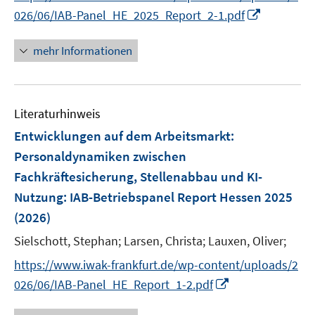
ö
n
n
I
f
026/06/IAB-Panel_HE_2025_Report_2-1.pdf
f
e
e
n
n
f
n
n
n
e
mehr Informationen
n
e
n
e
u
n
e
Literaturhinweis
m
F
Entwicklungen auf dem Arbeitsmarkt:
e
Personaldynamiken zwischen
n
Fachkräftesicherung, Stellenabbau und KI-
s
Nutzung
:
IAB-Betriebspanel Report Hessen 2025
t
e
(2026)
r
Sielschott, Stephan;
Larsen, Christa;
Lauxen, Oliver;
ö
https://www.iwak-frankfurt.de/wp-content/uploads/2
f
I
f
026/06/IAB-Panel_HE_Report_1-2.pdf
n
n