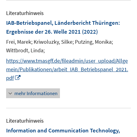
e
e
n
Literaturhinweis
m
F
IAB-Betriebspanel, Länderbericht Thüringen
:
e
Ergebnisse der 26. Welle 2021
(2022)
n
Frei, Marek;
Kriwoluzky, Silke;
Putzing, Monika;
s
t
Wittbrodt, Linda;
e
https://www.tmasgff.de/fileadmin/user_upload/Allge
r
mein/Publikationen/arbeit_IAB_Betriebspanel_2021.
ö
I
pdf
f
n
f
n
mehr Informationen
n
e
e
u
n
e
Literaturhinweis
m
F
Information and Communication Technology,
e