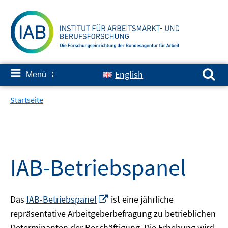
Springe
zum
Inhalt
Suchen nach:
≡
English
Menü
✘
Startseite
IAB-Betriebspanel
In
Das
IAB-Betriebspanel
ist eine jährliche
neuem
repräsentative Arbeitgeberbefragung zu betrieblichen
Fenster
Determinanten der Beschäftigung. Die Erhebung wird