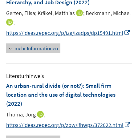
Hierarchy, and Job Design
(2022)
n
I
Gerten, Elisa;
Kräkel, Matthias
;
Beckmann, Michael
s
n
t
I
;
n
e
n
I
https://ideas.repec.org/p/iza/izadps/dp15491.html
e
r
n
n
u
ö
e
n
mehr Informationen
e
f
u
e
m
f
e
u
F
n
m
e
e
e
F
Literaturhinweis
m
n
n
e
F
An urban-rural divide (or not?): Small firm
s
n
e
t
location and the use of digital technologies
s
n
e
(2022)
t
s
r
e
t
I
Thomä, Jörg
;
ö
r
e
n
f
I
https://ideas.repec.org/p/zbw/ifhwps/372022.html
ö
r
n
f
n
f
ö
e