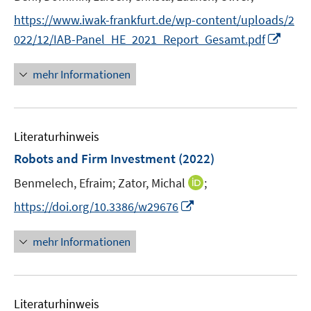
r
https://www.iwak-frankfurt.de/wp-content/uploads/2
ö
I
022/12/IAB-Panel_HE_2021_Report_Gesamt.pdf
f
n
f
n
mehr Informationen
n
e
e
u
n
e
Literaturhinweis
m
F
Robots and Firm Investment
(2022)
e
I
Benmelech, Efraim;
Zator, Michal
;
n
n
s
I
https://doi.org/10.3386/w29676
n
t
n
e
e
n
mehr Informationen
u
r
e
e
ö
u
m
f
e
F
Literaturhinweis
f
m