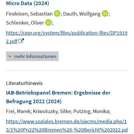
e
e
Micro Data
(2024)
t
n
r
r
e
I
I
Findeisen, Sebastian
;
Dauth, Wolfgang
;
s
ö
ö
r
n
n
t
I
Schlenker, Oliver
;
f
f
ö
n
n
e
n
f
f
f
https://cepr.org/system/files/publication-files/DP1919
e
e
r
n
n
n
f
I
2.pdf
u
u
ö
e
e
e
n
n
e
e
f
u
n
n
e
n
mehr Informationen
m
m
f
e
n
e
F
F
n
m
u
e
e
e
F
e
n
n
n
e
Literaturhinweis
m
s
s
n
F
IAB-Betriebspanel Bremen
t
:
Ergebnisse der
t
s
e
e
e
Befragung 2022
(2024)
t
n
r
r
e
Frei, Marek;
Kriwoluzky, Silke;
Putzing, Monika;
s
ö
ö
r
t
f
f
https://www.soziales.bremen.de/sixcms/media.php/1
ö
e
f
f
3/1%20Pn22%20Bremen%20-%20Bericht%202022.pd
f
r