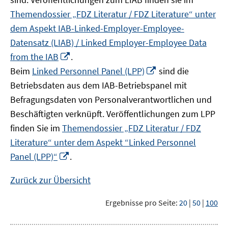
Themendossier „FDZ Literatur / FDZ Literature“ unter
dem Aspekt IAB-Linked-Employer-Employee-
Datensatz (LIAB) / Linked Employer-Employee Data
In
from the IAB
.
neuem
In
Beim
Linked Personnel Panel (LPP)
sind die
Fenster
neuem
Betriebsdaten aus dem IAB-Betriebspanel mit
öffnen
Fenster
Befragungsdaten von Personalverantwortlichen und
öffnen
Beschäftigten verknüpft. Veröffentlichungen zum LPP
finden Sie im
Themendossier „FDZ Literatur / FDZ
Literature“ unter dem Aspekt “Linked Personnel
In
Panel (LPP)“
.
neuem
Fenster
Zurück zur Übersicht
öffnen
Ergebnisse pro Seite:
20
|
50
|
100