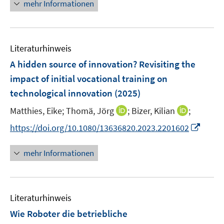
n
e
mehr Informationen
e
n
u
e
Literaturhinweis
m
F
A hidden source of innovation? Revisiting the
e
impact of initial vocational training on
n
technological innovation
(2025)
s
t
I
I
Matthies, Eike;
Thomä, Jörg
;
Bizer, Kilian
;
e
n
n
I
https://doi.org/10.1080/13636820.2023.2201602
r
n
n
n
ö
e
e
n
mehr Informationen
f
u
u
e
f
e
e
u
n
m
m
e
e
F
F
Literaturhinweis
m
n
e
e
F
Wie Roboter die betriebliche
n
n
e