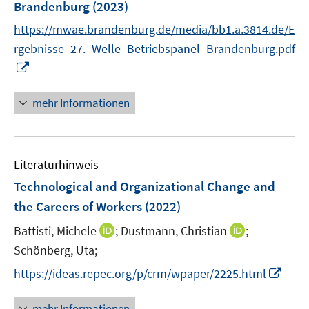
Brandenburg
(2023)
t
e
https://mwae.brandenburg.de/media/bb1.a.3814.de/E
r
rgebnisse_27._Welle_Betriebspanel_Brandenburg.pdf
ö
I
f
n
f
n
mehr Informationen
n
e
e
u
n
e
Literaturhinweis
m
F
Technological and Organizational Change and
e
the Careers of Workers
(2022)
n
I
I
Battisti, Michele
;
Dustmann, Christian
;
s
n
n
t
Schönberg, Uta;
n
n
e
I
https://ideas.repec.org/p/crm/wpaper/2225.html
e
e
r
n
u
u
ö
n
mehr Informationen