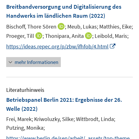
e
n
F
Breitbandversorgung und Digitalisierung des
n
e
e
Handwerks im ländlichen Raum
(2022)
s
n
n
t
I
Bischoff, Thore Sören
;
Meub, Lukas;
Matthies, Eike;
s
e
n
t
I
I
Proeger, Till
;
Thonipara, Anita
;
Leibold, Maris;
r
n
e
n
n
I
https://ideas.repec.org/p/zbw/ifhfob/4.html
ö
e
r
n
n
n
f
u
ö
e
e
n
f
mehr Informationen
e
f
u
u
e
n
m
f
e
e
u
e
F
n
m
m
e
n
e
e
F
F
Literaturhinweis
m
n
n
e
e
F
Betriebspanel Berlin 2021
:
Ergebnisse der 26.
s
n
n
e
t
Welle
(2022)
s
s
n
e
t
t
Frei, Marek;
Kriwoluzky, Silke;
Wittbrodt, Linda;
s
r
e
e
t
Putzing, Monika;
ö
r
r
e
f
https://www.berlin.de/sen/arbeit/_assets/top-theme