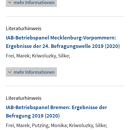
n
n
f
mehr Informationen
f
u
e
e
n
f
e
n
u
e
n
m
e
n
e
F
Literaturhinweis
m
n
e
F
IAB-Betriebspanel Mecklenburg-Vorpommern
:
n
e
Ergebnisse der 24. Befragungswelle 2019
(2020)
s
n
t
Frei, Marek;
Kriwoluzky, Silke;
s
e
t
r
e
mehr Informationen
ö
r
f
ö
f
f
n
Literaturhinweis
f
e
n
IAB-Betriebspanel Bremen
:
Ergebnisse der
n
e
Befragung 2019
(2020)
n
Frei, Marek;
Putzing, Monika;
Kriwoluzky, Silke;