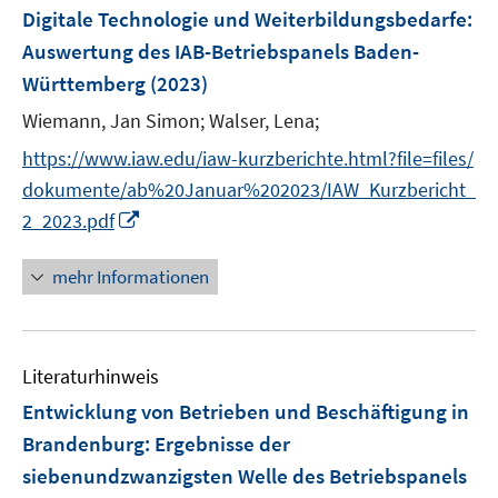
e
F
Digitale Technologie und Weiterbildungsbedarfe
:
n
e
Auswertung des IAB-Betriebspanels Baden-
s
n
Württemberg
(2023)
t
s
e
t
Wiemann, Jan Simon;
Walser, Lena;
r
e
https://www.iaw.edu/iaw-kurzberichte.html?file=files/
ö
r
dokumente/ab%20Januar%202023/IAW_Kurzbericht_
f
ö
f
I
2_2023.pdf
f
n
n
f
e
n
mehr Informationen
n
n
e
e
u
n
e
Literaturhinweis
m
F
Entwicklung von Betrieben und Beschäftigung in
e
Brandenburg
:
Ergebnisse der
n
siebenundzwanzigsten Welle des Betriebspanels
s