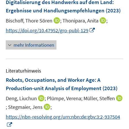
F
Digitalisierung des Handwerks auf dem Land
:
n
n
e
Ergebnisse und Handlungsempfehlungen
(2023)
s
n
t
I
I
Bischoff, Thore Sören
;
Thonipara, Anita
;
s
e
n
n
t
I
https://doi.org/10.47952/gro-publ-129
r
n
n
e
n
ö
e
e
r
n
mehr Informationen
f
u
u
ö
e
f
e
e
f
u
n
m
m
f
e
e
F
F
n
Literaturhinweis
m
n
e
e
e
F
Robots, Occupations, and Worker Age: A
n
n
n
e
Production-unit Analysis of Employment
(2023)
s
s
n
t
t
I
Deng, Liuchun
;
Plümpe, Verena;
Müller, Steffen
s
e
e
n
t
I
I
;
Stegmaier, Jens
;
r
r
n
e
n
n
https://nbn-resolving.org/urn:nbn:de:gbv:3:2-937504
ö
ö
e
r
n
n
I
f
f
u
ö
e
e