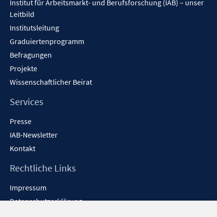
Institut für Arbeitsmarkt- und Berufsforschung (IAB) – unser
n
e
Leitbild
n
Institutsleitung
Graduiertenprogramm
Befragungen
Projekte
Wissenschaftlicher Beirat
Services
Presse
IAB-Newsletter
Kontakt
Rechtliche Links
Impressum
Datenschutzerklärung
Erklärung zur Barrierefreiheit