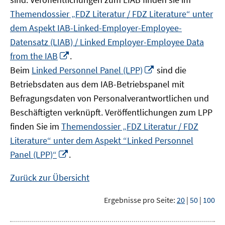
Themendossier „FDZ Literatur / FDZ Literature“ unter
dem Aspekt IAB-Linked-Employer-Employee-
Datensatz (LIAB) / Linked Employer-Employee Data
In
from the IAB
.
neuem
In
Beim
Linked Personnel Panel (LPP)
sind die
Fenster
neuem
Betriebsdaten aus dem IAB-Betriebspanel mit
öffnen
Fenster
Befragungsdaten von Personalverantwortlichen und
öffnen
Beschäftigten verknüpft. Veröffentlichungen zum LPP
finden Sie im
Themendossier „FDZ Literatur / FDZ
Literature“ unter dem Aspekt “Linked Personnel
In
Panel (LPP)“
.
neuem
Fenster
Zurück zur Übersicht
öffnen
Ergebnisse pro Seite:
20
|
50
|
100