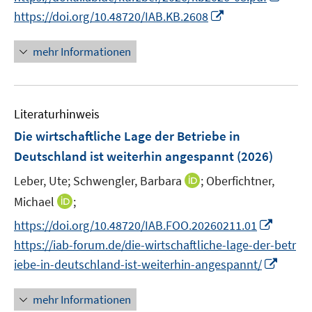
r
n
n
n
I
https://doi.org/10.48720/IAB.KB.2608
ö
e
e
n
n
f
u
u
e
n
mehr Informationen
f
e
e
u
e
n
m
m
e
u
e
F
F
m
e
n
e
e
F
Literaturhinweis
m
n
n
e
F
Die wirtschaftliche Lage der Betriebe in
s
s
n
e
Deutschland ist weiterhin angespannt
(2026)
t
t
s
n
e
e
t
I
Leber, Ute;
Schwengler, Barbara
;
Oberfichtner,
s
r
r
e
n
t
I
Michael
;
ö
ö
r
n
e
n
f
f
I
https://doi.org/10.48720/IAB.FOO.20260211.01
ö
e
r
n
f
f
n
https://iab-forum.de/die-wirtschaftliche-lage-der-betr
f
u
ö
e
n
n
n
I
f
e
iebe-in-deutschland-ist-weiterhin-angespannt/
f
u
e
e
e
n
n
m
f
e
n
n
u
n
e
F
n
mehr Informationen
m
e