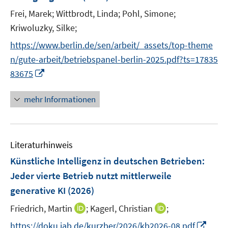
n
r
r
Frei, Marek;
Wittbrodt, Linda;
Pohl, Simone;
s
ö
ö
t
Kriwoluzky, Silke;
f
f
e
f
f
https://www.berlin.de/sen/arbeit/_assets/top-theme
r
n
n
n/gute-arbeit/betriebspanel-berlin-2025.pdf?ts=17835
ö
e
e
I
83675
f
n
n
n
f
n
mehr Informationen
n
e
e
u
n
e
Literaturhinweis
m
F
Künstliche Intelligenz in deutschen Betrieben:
e
Jeder vierte Betrieb nutzt mittlerweile
n
generative KI
(2026)
s
t
I
I
Friedrich, Martin
;
Kagerl, Christian
;
e
n
n
I
https://doku.iab.de/kurzber/2026/kb2026-08.pdf