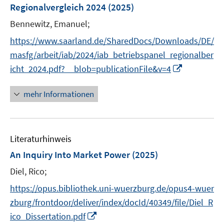
e
Regionalvergleich 2024
(2025)
n
Bennewitz, Emanuel;
s
t
https://www.saarland.de/SharedDocs/Downloads/DE/
e
masfg/arbeit/iab/2024/iab_betriebspanel_regionalber
r
I
icht_2024.pdf?__blob=publicationFile&v=4
ö
n
f
n
mehr Informationen
f
e
n
u
e
e
n
Literaturhinweis
m
F
An Inquiry Into Market Power
(2025)
e
Diel, Rico;
n
s
https://opus.bibliothek.uni-wuerzburg.de/opus4-wuer
t
zburg/frontdoor/deliver/index/docId/40349/file/Diel_R
e
I
ico_Dissertation.pdf
r