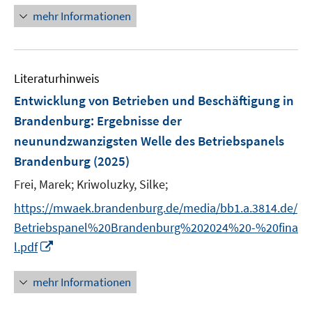
n
e
mehr Informationen
e
n
u
e
Literaturhinweis
m
F
Entwicklung von Betrieben und Beschäftigung in
e
Brandenburg
:
Ergebnisse der
n
neunundzwanzigsten Welle des Betriebspanels
s
Brandenburg
(2025)
t
e
Frei, Marek;
Kriwoluzky, Silke;
r
https://mwaek.brandenburg.de/media/bb1.a.3814.de/
ö
Betriebspanel%20Brandenburg%202024%20-%20fina
f
I
f
l.pdf
n
n
n
e
mehr Informationen
e
n
u