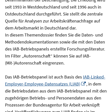
öffnen
seit 1993 in Westdeutschland und seit 1996 auch in
Ostdeutschland durchgeführt. Sie stellt die zentrale
Quelle für Analysen zur Arbeitskräftenachfrage auf
dem Arbeitsmarkt in Deutschland dar.
In diesem Themendossier finden Sie die Daten- und
Methodendokumentationen sowie die mit den Daten
des IAB-Betriebspanels erstellte Forschungsliteratur.
Im Filter „Autorenschaft“ können Sie auf IAB-
(Mit-)Autorenschaft eingrenzen.
Das IAB-Betriebspanel ist auch Basis des
IAB-Linked-
In
Employer-Employee-Datensatzes (LIAB)
, in dem
neuem
die Betriebsdaten aus dem IAB-Betriebspanel mit den
Fenster
zugehörigen Betriebs- und Personendaten aus den
öffnen
Prozessen der Bundesagentur für Arbeit verknüpft
sind. Veröffentlichungen zum LIAB finden sie im