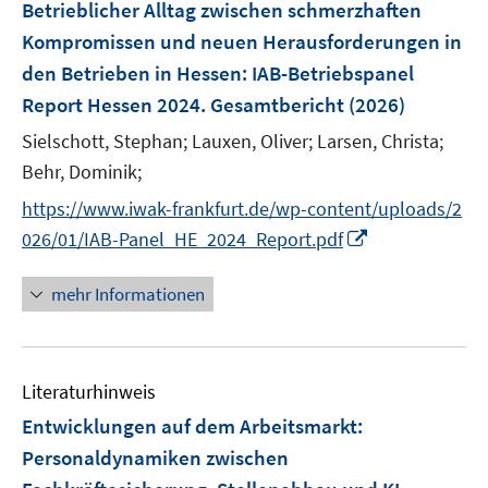
F
Betrieblicher Alltag zwischen schmerzhaften
e
Kompromissen und neuen Herausforderungen in
n
den Betrieben in Hessen
:
IAB-Betriebspanel
s
Report Hessen 2024. Gesamtbericht
(2026)
t
e
Sielschott, Stephan;
Lauxen, Oliver;
Larsen, Christa;
r
Behr, Dominik;
ö
https://www.iwak-frankfurt.de/wp-content/uploads/2
f
I
f
026/01/IAB-Panel_HE_2024_Report.pdf
n
n
n
e
mehr Informationen
e
n
u
e
Literaturhinweis
m
F
Entwicklungen auf dem Arbeitsmarkt:
e
Personaldynamiken zwischen
n