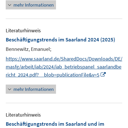
e
n
mehr Informationen
n
n
e
e
u
n
e
Literaturhinweis
m
F
Beschäftigungstrends im Saarland 2024
(2025)
e
Bennewitz, Emanuel;
n
s
https://www.saarland.de/SharedDocs/Downloads/DE/
t
masfg/arbeit/iab/2024/iab_betriebspanel_saarlandbe
e
I
richt_2024.pdf?__blob=publicationFile&v=5
r
n
ö
n
mehr Informationen
f
e
f
u
n
e
e
Literaturhinweis
m
n
F
Beschäftigungstrends im Saarland und im