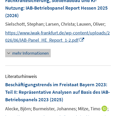
Fachkräftesicherung, Stellenabbau und KI-
s
Nutzung
:
IAB-Betriebspanel Report Hessen 2025
t
e
(2026)
r
Sielschott, Stephan;
Larsen, Christa;
Lauxen, Oliver;
ö
https://www.iwak-frankfurt.de/wp-content/uploads/2
f
I
f
026/06/IAB-Panel_HE_Report_1-2.pdf
n
n
n
e
mehr Informationen
e
n
u
e
Literaturhinweis
m
F
Beschäftigungstrends im Freistaat Bayern 2023
:
e
Teil II: Repräsentative Analysen auf Basis des IAB-
n
Betriebspanels 2023
(2025)
s
t
I
Alecke, Björn;
Burmeister, Johannes;
Mitze, Timo
;
e
n