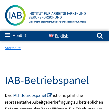
Springe
zum
Inhalt
Suchen nach:
≡
English
Menü
✘
Startseite
IAB-Betriebspanel
In
Das
IAB-Betriebspanel
ist eine jährliche
neuem
repräsentative Arbeitgeberbefragung zu betrieblichen
Fenster
Determinanten der Beschäftigung. Die Erhebung wird