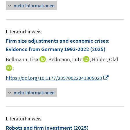
n
n
mehr Informationen
m
e
e
F
u
n
e
e
n
Literaturhinweis
m
s
F
Firm size adjustments and economic crises:
t
e
e
Evidence from Germany 1993-2022
(2025)
n
r
I
I
Bellmann, Lisa
;
Bellmann, Lutz
;
Hübler, Olaf
s
ö
n
n
t
I
;
f
n
n
e
n
f
I
https://doi.org/10.1177/23970022241305029
e
e
r
n
n
n
u
u
ö
e
e
n
mehr Informationen
e
e
f
u
n
e
m
m
f
e
u
F
F
n
m
e
e
e
e
F
Literaturhinweis
m
n
n
n
e
F
Robots and firm investment
(2025)
s
s