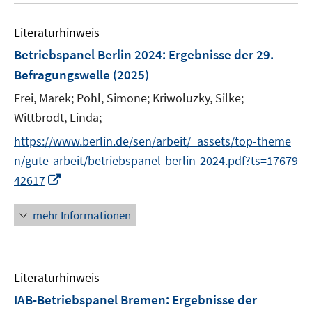
e
Literaturhinweis
m
F
Betriebspanel Berlin 2024
:
Ergebnisse der 29.
e
Befragungswelle
(2025)
n
Frei, Marek;
Pohl, Simone;
Kriwoluzky, Silke;
s
t
Wittbrodt, Linda;
e
https://www.berlin.de/sen/arbeit/_assets/top-theme
r
n/gute-arbeit/betriebspanel-berlin-2024.pdf?ts=17679
ö
I
42617
f
n
f
n
mehr Informationen
n
e
e
u
n
e
Literaturhinweis
m
F
IAB-Betriebspanel Bremen
:
Ergebnisse der
e