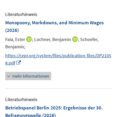
Literaturhinweis
Monopsony, Markdowns, and Minimum Wages
(2026)
I
I
Faia, Ester
;
Lochner, Benjamin
;
Schoefer,
n
n
Benjamin;
n
n
https://cepr.org/system/files/publication-files/DP2105
e
e
I
8.pdf
u
u
n
e
e
n
mehr Informationen
m
m
e
F
F
u
e
e
e
n
n
Literaturhinweis
m
s
s
F
Betriebspanel Berlin 2025
:
Ergebnisse der 30.
t
t
e
e
e
Befragungswelle
(2026)