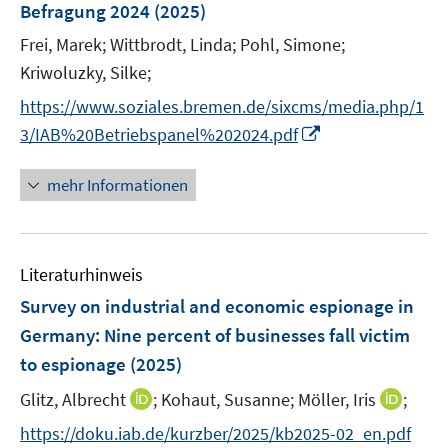
Befragung 2024
(2025)
n
Frei, Marek;
Wittbrodt, Linda;
Pohl, Simone;
s
t
Kriwoluzky, Silke;
e
https://www.soziales.bremen.de/sixcms/media.php/1
r
I
3/IAB%20Betriebspanel%202024.pdf
ö
n
f
n
mehr Informationen
f
e
n
u
e
e
n
Literaturhinweis
m
F
Survey on industrial and economic espionage in
e
Germany: Nine percent of businesses fall victim
n
to espionage
(2025)
s
t
I
I
Glitz, Albrecht
;
Kohaut, Susanne;
Möller, Iris
;
e
n
n
https://doku.iab.de/kurzber/2025/kb2025-02_en.pdf
r
n
n