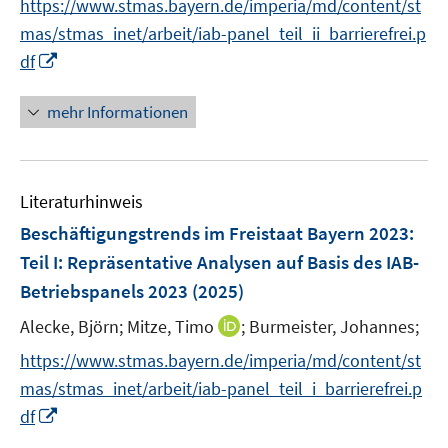
https://www.stmas.bayern.de/imperia/md/content/st
r
n
mas/stmas_inet/arbeit/iab-panel_teil_ii_barrierefrei.p
ö
e
I
df
f
u
n
f
e
n
n
mehr Informationen
m
e
e
F
u
n
e
e
n
Literaturhinweis
m
s
F
Beschäftigungstrends im Freistaat Bayern 2023
:
t
e
e
Teil I: Repräsentative Analysen auf Basis des IAB-
n
r
Betriebspanels 2023
(2025)
s
ö
t
I
Alecke, Björn;
Mitze, Timo
;
Burmeister, Johannes;
f
e
n
f
https://www.stmas.bayern.de/imperia/md/content/st
r
n
n
mas/stmas_inet/arbeit/iab-panel_teil_i_barrierefrei.p
ö
e
e
I
df
f
u
n
n
f
e