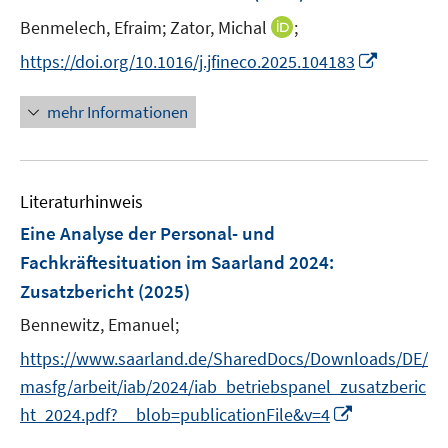
n
e
t
t
s
I
Benmelech, Efraim;
Zator, Michal
;
n
e
e
t
n
s
I
https://doi.org/10.1016/j.jfineco.2025.104183
r
r
e
n
t
n
ö
ö
r
e
e
n
mehr Informationen
f
f
ö
u
r
e
f
f
f
e
ö
u
n
n
f
m
f
e
e
e
n
F
Literaturhinweis
f
m
n
n
e
e
n
F
Eine Analyse der Personal- und
n
n
e
e
Fachkräftesituation im Saarland 2024
:
s
n
n
Zusatzbericht
(2025)
t
s
e
t
Bennewitz, Emanuel;
r
e
https://www.saarland.de/SharedDocs/Downloads/DE/
ö
r
masfg/arbeit/iab/2024/iab_betriebspanel_zusatzberic
f
ö
f
I
ht_2024.pdf?__blob=publicationFile&v=4
f
n
n
f