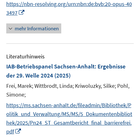
n
https://nbn-resolving.org/urn:nbn:de:bvb:20-opus-40
ö
n
I
3497
f
e
n
f
u
n
mehr Informationen
n
e
e
e
m
u
n
F
e
e
Literaturhinweis
m
n
F
IAB-Betriebspanel Sachsen-Anhalt
:
Ergebnisse
s
e
der 29. Welle 2024
(2025)
t
n
e
Frei, Marek;
Wittbrodt, Linda;
Kriwoluzky, Silke;
Pohl,
s
r
t
Simone;
ö
e
https://ms.sachsen-anhalt.de/fileadmin/Bibliothek/P
f
r
olitik_und_Verwaltung/MS/MS/5_Dokumentenbibliot
f
ö
n
hek/2025/Pn24_ST_Gesamtbericht_final_barrierefrei.
f
e
I
pdf
f
n
n
n