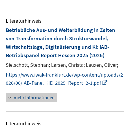
e
n
e
e
F
m
u
n
n
e
F
e
s
n
e
Literaturhinweis
m
t
s
n
F
e
Betriebliche Aus- und Weiterbildung in Zeiten
t
s
e
r
e
von Transformation durch Strukturwandel,
t
n
ö
r
Wirtschaftslage, Digitalisierung und KI
:
IAB-
e
s
f
ö
r
Betriebspanel Report Hessen 2025
(2026)
t
f
f
ö
e
n
Sielschott, Stephan;
Larsen, Christa;
Lauxen, Oliver;
f
f
r
e
n
f
https://www.iwak-frankfurt.de/wp-content/uploads/2
ö
n
e
n
I
026/06/IAB-Panel_HE_2025_Report_2-1.pdf
f
n
e
n
f
n
n
mehr Informationen
n
e
e
u
n
e
Literaturhinweis
m