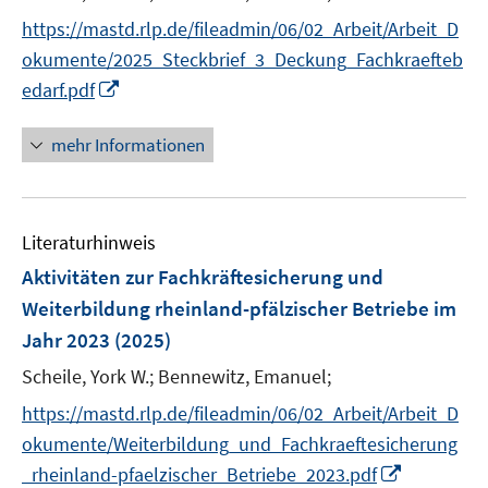
e
https://mastd.rlp.de/fileadmin/06/02_Arbeit/Arbeit_D
r
okumente/2025_Steckbrief_3_Deckung_Fachkraefteb
ö
I
edarf.pdf
f
n
f
n
mehr Informationen
n
e
e
u
n
e
Literaturhinweis
m
F
Aktivitäten zur Fachkräftesicherung und
e
Weiterbildung rheinland-pfälzischer Betriebe im
n
Jahr 2023
(2025)
s
t
Scheile, York W.;
Bennewitz, Emanuel;
e
https://mastd.rlp.de/fileadmin/06/02_Arbeit/Arbeit_D
r
okumente/Weiterbildung_und_Fachkraeftesicherung
ö
I
_rheinland-pfaelzischer_Betriebe_2023.pdf
f