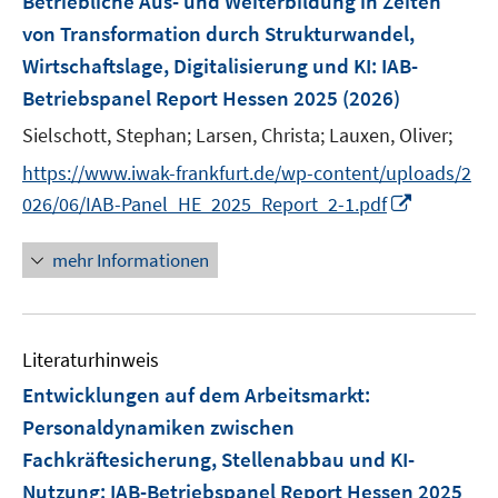
Betriebliche Aus- und Weiterbildung in Zeiten
e
von Transformation durch Strukturwandel,
n
Wirtschaftslage, Digitalisierung und KI
:
IAB-
s
Betriebspanel Report Hessen 2025
(2026)
t
e
Sielschott, Stephan;
Larsen, Christa;
Lauxen, Oliver;
r
https://www.iwak-frankfurt.de/wp-content/uploads/2
ö
I
026/06/IAB-Panel_HE_2025_Report_2-1.pdf
f
n
f
n
mehr Informationen
n
e
e
u
n
e
Literaturhinweis
m
F
Entwicklungen auf dem Arbeitsmarkt:
e
Personaldynamiken zwischen
n
Fachkräftesicherung, Stellenabbau und KI-
s
Nutzung
:
IAB-Betriebspanel Report Hessen 2025
t