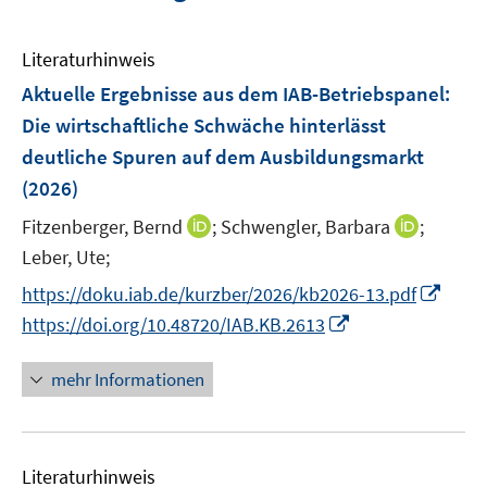
Literaturhinweis
Aktuelle Ergebnisse aus dem IAB-Betriebspanel:
Die wirtschaftliche Schwäche hinterlässt
deutliche Spuren auf dem Ausbildungsmarkt
(2026)
I
I
Fitzenberger, Bernd
;
Schwengler, Barbara
;
n
n
Leber, Ute;
n
n
I
https://doku.iab.de/kurzber/2026/kb2026-13.pdf
e
e
n
I
https://doi.org/10.48720/IAB.KB.2613
u
u
n
n
e
e
e
n
mehr Informationen
m
m
u
e
F
F
e
u
e
e
m
e
n
n
F
Literaturhinweis
m
s
s