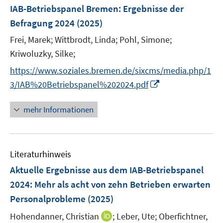
F
IAB-Betriebspanel Bremen
:
Ergebnisse der
e
Befragung 2024
(2025)
n
Frei, Marek;
Wittbrodt, Linda;
Pohl, Simone;
s
t
Kriwoluzky, Silke;
e
https://www.soziales.bremen.de/sixcms/media.php/1
r
I
3/IAB%20Betriebspanel%202024.pdf
ö
n
f
n
mehr Informationen
f
e
n
u
e
e
n
Literaturhinweis
m
F
Aktuelle Ergebnisse aus dem IAB-Betriebspanel
e
2024: Mehr als acht von zehn Betrieben erwarten
n
Personalprobleme
(2025)
s
t
I
Hohendanner, Christian
;
Leber, Ute;
Oberfichtner,