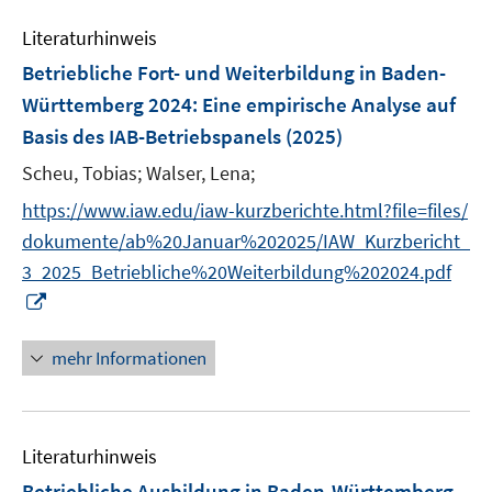
e
n
Literaturhinweis
m
s
F
Betriebliche Fort- und Weiterbildung in Baden-
t
e
e
Württemberg 2024
:
Eine empirische Analyse auf
n
r
Basis des IAB-Betriebspanels
(2025)
s
ö
t
Scheu, Tobias;
Walser, Lena;
f
e
f
https://www.iaw.edu/iaw-kurzberichte.html?file=files/
r
n
dokumente/ab%20Januar%202025/IAW_Kurzbericht_
ö
e
3_2025_Betriebliche%20Weiterbildung%202024.pdf
f
n
I
f
n
n
n
e
mehr Informationen
e
n
u
e
Literaturhinweis
m
F
Betriebliche Ausbildung in Baden-Württemberg