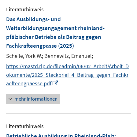
m
e
e
F
Literaturhinweis
m
n
e
F
Das Ausbildungs- und
s
n
e
Weiterbildungsengagement rheinland-
t
s
n
e
pfälzischer Betriebe als Beitrag gegen
t
s
r
e
Fachkräfteengpässe
(2025)
t
ö
r
e
Scheile, York W.;
Bennewitz, Emanuel;
f
ö
r
f
https://mastd.rlp.de/fileadmin/06/02_Arbeit/Arbeit_D
f
ö
n
f
okumente/2025_Steckbrief_4_Beitrag_gegen_Fachkr
f
e
n
I
f
aefteengpaesse.pdf
n
e
n
n
n
n
e
mehr Informationen
e
n
u
e
Literaturhinweis
m
F
Betriebliche Ausbildung in Rheinland-Pfalz
: