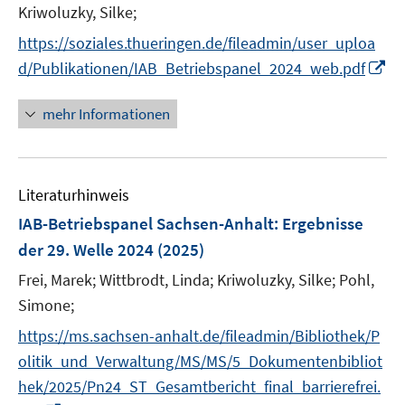
r
e
t
Kriwoluzky, Silke;
f
ö
r
e
f
https://soziales.thueringen.de/fileadmin/user_uploa
f
ö
r
n
f
I
d/Publikationen/IAB_Betriebspanel_2024_web.pdf
f
ö
e
n
n
f
f
n
e
n
mehr Informationen
n
f
n
e
e
n
u
n
e
e
n
Literaturhinweis
m
F
IAB-Betriebspanel Sachsen-Anhalt
:
Ergebnisse
e
der 29. Welle 2024
(2025)
n
Frei, Marek;
Wittbrodt, Linda;
Kriwoluzky, Silke;
Pohl,
s
t
Simone;
e
https://ms.sachsen-anhalt.de/fileadmin/Bibliothek/P
r
olitik_und_Verwaltung/MS/MS/5_Dokumentenbibliot
ö
hek/2025/Pn24_ST_Gesamtbericht_final_barrierefrei.
f