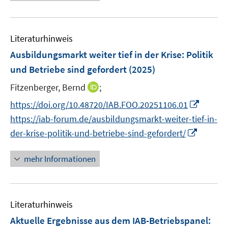
s
e
e
t
u
n
e
e
s
r
Literaturhinweis
m
t
ö
F
Ausbildungsmarkt weiter tief in der Krise: Politik
e
f
e
r
und Betriebe sind gefordert
(2025)
f
n
ö
n
I
Fitzenberger, Bernd
;
s
f
e
n
t
I
f
https://doi.org/10.48720/IAB.FOO.20251106.01
n
n
e
n
n
https://iab-forum.de/ausbildungsmarkt-weiter-tief-in-
e
r
n
e
I
der-krise-politik-und-betriebe-sind-gefordert/
u
ö
e
n
n
e
f
u
n
mehr Informationen
m
f
e
e
F
n
m
u
e
e
F
e
n
n
e
Literaturhinweis
m
s
n
F
Aktuelle Ergebnisse aus dem IAB-Betriebspanel:
t
s