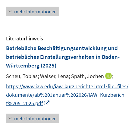
n
f
n
mehr Informationen
n
e
e
u
n
e
Literaturhinweis
m
F
Betriebliche Beschäftigungsentwicklung und
e
betriebliches Einstellungsverhalten in Baden-
n
Württemberg
(2025)
s
t
I
Scheu, Tobias;
Walser, Lena;
Späth, Jochen
;
e
n
https://www.iaw.edu/iaw-kurzberichte.html?file=files/
r
n
dokumente/ab%20Januar%202026/IAW_Kurzberich
ö
e
I
t%205_2025.pdf
f
u
n
f
e
n
n
mehr Informationen
m
e
e
F
u
n
e