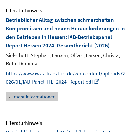
e
Literaturhinweis
m
F
Betrieblicher Alltag zwischen schmerzhaften
e
Kompromissen und neuen Herausforderungen in
n
den Betrieben in Hessen
:
IAB-Betriebspanel
s
Report Hessen 2024. Gesamtbericht
(2026)
t
e
Sielschott, Stephan;
Lauxen, Oliver;
Larsen, Christa;
r
Behr, Dominik;
ö
https://www.iwak-frankfurt.de/wp-content/uploads/2
f
I
f
026/01/IAB-Panel_HE_2024_Report.pdf
n
n
n
e
mehr Informationen
e
n
u
e
Literaturhinweis
m
F