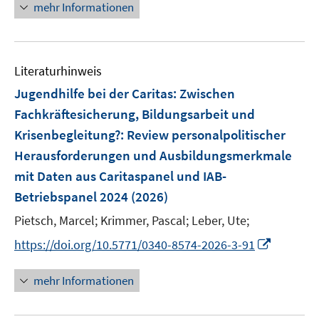
n
mehr Informationen
f
e
f
u
n
e
e
Literaturhinweis
m
n
F
Jugendhilfe bei der Caritas: Zwischen
e
Fachkräftesicherung, Bildungsarbeit und
n
Krisenbegleitung?
:
Review personalpolitischer
s
Herausforderungen und Ausbildungsmerkmale
t
e
mit Daten aus Caritaspanel und IAB-
r
Betriebspanel 2024
(2026)
ö
Pietsch, Marcel;
Krimmer, Pascal;
Leber, Ute;
f
f
I
https://doi.org/10.5771/0340-8574-2026-3-91
n
n
e
n
mehr Informationen
n
e
u