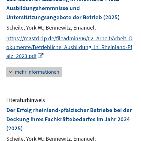
e
Ausbildungshemmnisse und
n
Unterstützungsangebote der Betrieb
(2025)
s
t
Scheile, York W.;
Bennewitz, Emanuel;
e
https://mastd.rlp.de/fileadmin/06/02_Arbeit/Arbeit_D
r
okumente/Betriebliche_Ausbildung_in_Rheinland-Pf
ö
I
alz_2023.pdf
f
n
f
n
mehr Informationen
n
e
e
u
n
e
Literaturhinweis
m
F
Der Erfolg rheinland-pfälzischer Betriebe bei der
e
Deckung ihres Fachkräftebedarfes im Jahr 2024
n
(2025)
s
t
Scheile, York W.;
Bennewitz, Emanuel;