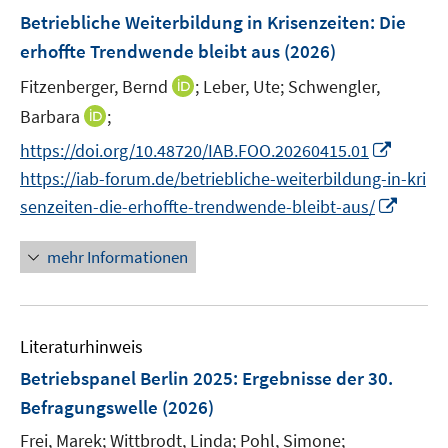
e
F
Betriebliche Weiterbildung in Krisenzeiten: Die
t
t
n
e
e
e
erhoffte Trendwende bleibt aus
(2026)
s
n
r
r
t
I
Fitzenberger, Bernd
;
Leber, Ute;
Schwengler,
s
ö
ö
e
n
t
I
Barbara
;
f
f
r
n
e
n
f
f
I
https://doi.org/10.48720/IAB.FOO.20260415.01
ö
e
r
n
n
n
n
https://iab-forum.de/betriebliche-weiterbildung-in-kri
f
u
ö
e
e
e
n
I
f
e
senzeiten-die-erhoffte-trendwende-bleibt-aus/
f
u
n
n
e
n
n
m
f
e
u
n
e
F
n
mehr Informationen
m
e
e
n
e
e
F
m
u
n
n
e
F
e
s
n
e
Literaturhinweis
m
t
s
n
F
e
Betriebspanel Berlin 2025
:
Ergebnisse der 30.
t
s
e
r
e
Befragungswelle
(2026)
t
n
ö
r
e
Frei, Marek;
Wittbrodt, Linda;
Pohl, Simone;
s
f