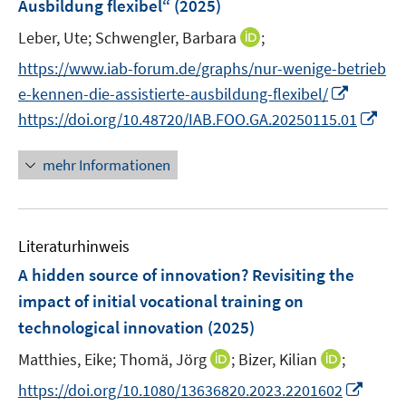
Ausbildung flexibel“
(2025)
t
n
e
I
Leber, Ute;
Schwengler, Barbara
;
s
r
n
t
https://www.iab-forum.de/graphs/nur-wenige-betrieb
ö
n
e
I
f
e-kennen-die-assistierte-ausbildung-flexibel/
e
r
n
f
I
https://doi.org/10.48720/IAB.FOO.GA.20250115.01
u
ö
n
n
n
e
f
e
e
n
mehr Informationen
m
f
u
n
e
F
n
e
u
e
e
m
e
n
n
F
Literaturhinweis
m
s
e
F
A hidden source of innovation? Revisiting the
t
n
e
e
impact of initial vocational training on
s
n
r
technological innovation
(2025)
t
s
ö
e
t
I
I
Matthies, Eike;
Thomä, Jörg
;
Bizer, Kilian
;
f
r
e
n
n
f
I
https://doi.org/10.1080/13636820.2023.2201602
ö
r
n
n