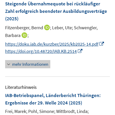
e
e
Steigende Übernahmequote bei rückläufiger
t
n
r
Zahl erfolgreich beendeter Ausbildungsverträge
e
s
ö
r
(2025)
t
f
ö
e
f
I
Fitzenberger, Bernd
;
Leber, Ute;
Schwengler,
f
r
n
n
I
Barbara
;
f
ö
e
n
n
n
I
f
https://doku.iab.de/kurzber/2025/kb2025-14.pdf
n
e
n
e
n
f
I
https://doi.org/10.48720/IAB.KB.2514
u
e
n
n
n
n
e
u
e
e
n
mehr Informationen
m
e
u
n
e
F
m
e
u
e
F
m
e
n
e
F
Literaturhinweis
m
s
n
e
F
IAB-Betriebspanel, Länderbericht Thüringen
t
:
s
n
e
e
Ergebnisse der 29. Welle 2024
(2025)
t
s
n
r
e
t
Frei, Marek;
Pohl, Simone;
Wittbrodt, Linda;
s
ö