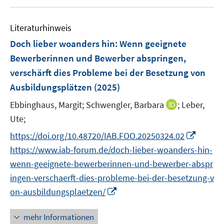
e
e
u
n
m
m
e
e
F
F
Literaturhinweis
m
n
e
e
F
Doch lieber woanders hin: Wenn geeignete
n
n
e
Bewerberinnen und Bewerber abspringen,
s
s
n
verschärft dies Probleme bei der Besetzung von
t
t
s
e
e
Ausbildungsplätzen
(2025)
t
r
r
e
I
Ebbinghaus, Margit;
Schwengler, Barbara
;
Leber,
ö
ö
r
n
Ute;
f
f
ö
n
f
f
I
https://doi.org/10.48720/IAB.FOO.20250324.02
f
e
n
n
n
f
https://www.iab-forum.de/doch-lieber-woanders-hin-
u
e
e
n
n
wenn-geeignete-bewerberinnen-und-bewerber-abspr
e
n
n
e
e
m
ingen-verschaerft-dies-probleme-bei-der-besetzung-v
u
n
F
I
on-ausbildungsplaetzen/
e
e
n
m
n
n
mehr Informationen
F