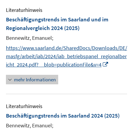
e
Literaturhinweis
m
F
Beschäftigungstrends im Saarland und im
e
Regionalvergleich 2024
(2025)
n
Bennewitz, Emanuel;
s
t
https://www.saarland.de/SharedDocs/Downloads/DE/
e
masfg/arbeit/iab/2024/iab_betriebspanel_regionalber
r
I
icht_2024.pdf?__blob=publicationFile&v=4
ö
n
f
n
mehr Informationen
f
e
n
u
e
e
n
Literaturhinweis
m
F
Beschäftigungstrends im Saarland 2024
(2025)
e
Bennewitz, Emanuel;
n