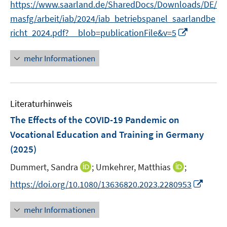
s
https://www.saarland.de/SharedDocs/Downloads/DE/
t
masfg/arbeit/iab/2024/iab_betriebspanel_saarlandbe
e
I
richt_2024.pdf?__blob=publicationFile&v=5
r
n
ö
n
mehr Informationen
f
e
f
u
n
e
e
Literaturhinweis
m
n
F
The Effects of the COVID-19 Pandemic on
e
Vocational Education and Training in Germany
n
(2025)
s
t
I
I
Dummert, Sandra
;
Umkehrer, Matthias
;
e
n
n
I
https://doi.org/10.1080/13636820.2023.2280953
r
n
n
n
ö
e
e
n
mehr Informationen
f
u
u
e
f