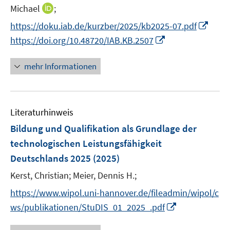
e
n
I
Michael
;
r
n
n
I
https://doku.iab.de/kurzber/2025/kb2025-07.pdf
ö
e
n
n
I
https://doi.org/10.48720/IAB.KB.2507
f
u
e
n
n
f
e
u
e
n
n
mehr Informationen
m
e
u
e
e
F
m
e
u
n
e
F
m
e
n
e
F
Literaturhinweis
m
s
n
e
F
Bildung und Qualifikation als Grundlage der
t
s
n
e
e
technologischen Leistungsfähigkeit
t
s
n
r
e
Deutschlands 2025
(2025)
t
s
ö
r
e
t
Kerst, Christian;
Meier, Dennis H.;
f
ö
r
e
f
https://www.wipol.uni-hannover.de/fileadmin/wipol/c
f
ö
r
n
f
I
ws/publikationen/StuDIS_01_2025_.pdf
f
ö
e
n
n
f
f
n
e