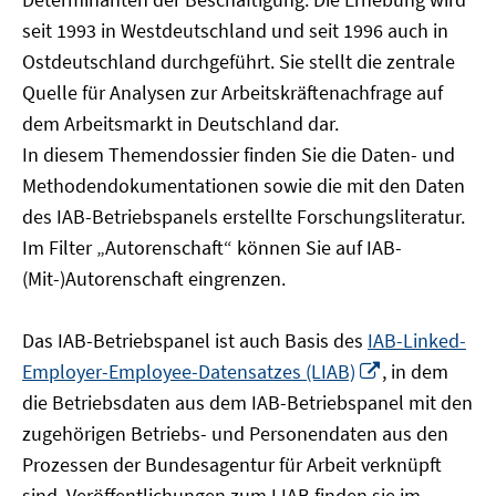
öffnen
seit 1993 in Westdeutschland und seit 1996 auch in
Ostdeutschland durchgeführt. Sie stellt die zentrale
Quelle für Analysen zur Arbeitskräftenachfrage auf
dem Arbeitsmarkt in Deutschland dar.
In diesem Themendossier finden Sie die Daten- und
Methodendokumentationen sowie die mit den Daten
des IAB-Betriebspanels erstellte Forschungsliteratur.
Im Filter „Autorenschaft“ können Sie auf IAB-
(Mit-)Autorenschaft eingrenzen.
Das IAB-Betriebspanel ist auch Basis des
IAB-Linked-
In
Employer-Employee-Datensatzes (LIAB)
, in dem
neuem
die Betriebsdaten aus dem IAB-Betriebspanel mit den
Fenster
zugehörigen Betriebs- und Personendaten aus den
öffnen
Prozessen der Bundesagentur für Arbeit verknüpft
sind. Veröffentlichungen zum LIAB finden sie im