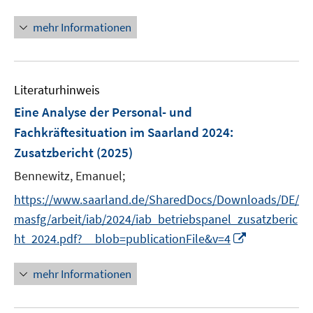
n
e
F
n
m
e
n
e
n
F
mehr Informationen
u
n
e
e
e
s
u
n
m
t
e
s
F
Literaturhinweis
e
m
t
e
r
F
e
Eine Analyse der Personal- und
n
ö
e
r
Fachkräftesituation im Saarland 2024
:
s
f
n
ö
Zusatzbericht
(2025)
t
f
s
f
e
n
t
Bennewitz, Emanuel;
f
r
e
e
n
https://www.saarland.de/SharedDocs/Downloads/DE/
ö
n
r
e
masfg/arbeit/iab/2024/iab_betriebspanel_zusatzberic
f
ö
n
I
ht_2024.pdf?__blob=publicationFile&v=4
f
f
n
n
f
n
e
mehr Informationen
n
e
n
e
u
n