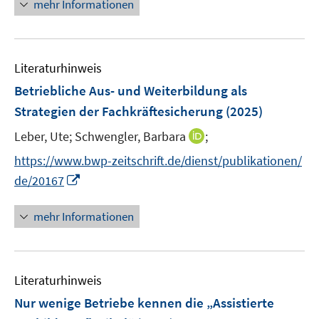
n
mehr Informationen
n
f
n
e
e
n
u
n
e
e
n
Literaturhinweis
m
F
Betriebliche Aus- und Weiterbildung als
e
Strategien der Fachkräftesicherung
(2025)
n
I
Leber, Ute;
Schwengler, Barbara
;
s
n
t
https://www.bwp-zeitschrift.de/dienst/publikationen/
n
e
I
de/20167
e
r
n
u
ö
n
mehr Informationen
e
f
e
m
f
u
F
n
e
e
e
Literaturhinweis
m
n
n
F
Nur wenige Betriebe kennen die „Assistierte
s
e