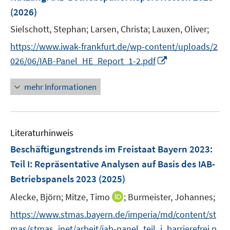
e
(2026)
r
Sielschott, Stephan;
Larsen, Christa;
Lauxen, Oliver;
ö
https://www.iwak-frankfurt.de/wp-content/uploads/2
f
I
f
026/06/IAB-Panel_HE_Report_1-2.pdf
n
n
n
e
mehr Informationen
e
n
u
e
Literaturhinweis
m
F
Beschäftigungstrends im Freistaat Bayern 2023
:
e
Teil I: Repräsentative Analysen auf Basis des IAB-
n
Betriebspanels 2023
(2025)
s
t
I
Alecke, Björn;
Mitze, Timo
;
Burmeister, Johannes;
e
n
https://www.stmas.bayern.de/imperia/md/content/st
r
n
mas/stmas_inet/arbeit/iab-panel_teil_i_barrierefrei.p