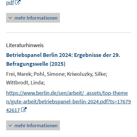
I
pdf
f
n
n
n
e
mehr Informationen
e
n
u
e
Literaturhinweis
m
F
Betriebspanel Berlin 2024
:
Ergebnisse der 29.
e
Befragungswelle
(2025)
n
Frei, Marek;
Pohl, Simone;
Kriwoluzky, Silke;
s
t
Wittbrodt, Linda;
e
https://www.berlin.de/sen/arbeit/_assets/top-theme
r
n/gute-arbeit/betriebspanel-berlin-2024.pdf?ts=17679
ö
I
42617
f
n
f
n
mehr Informationen
n
e
e