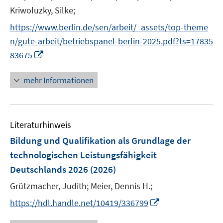
ö
r
t
Kriwoluzky, Silke;
f
f
ö
e
n
f
https://www.berlin.de/sen/arbeit/_assets/top-theme
f
r
e
n
n/gute-arbeit/betriebspanel-berlin-2025.pdf?ts=17835
f
ö
n
e
I
n
83675
f
n
n
e
f
n
n
mehr Informationen
n
e
e
u
n
e
Literaturhinweis
m
F
Bildung und Qualifikation als Grundlage der
e
technologischen Leistungsfähigkeit
n
Deutschlands 2026
(2026)
s
t
Grützmacher, Judith;
Meier, Dennis H.;
e
I
https://hdl.handle.net/10419/336799
r
n
ö