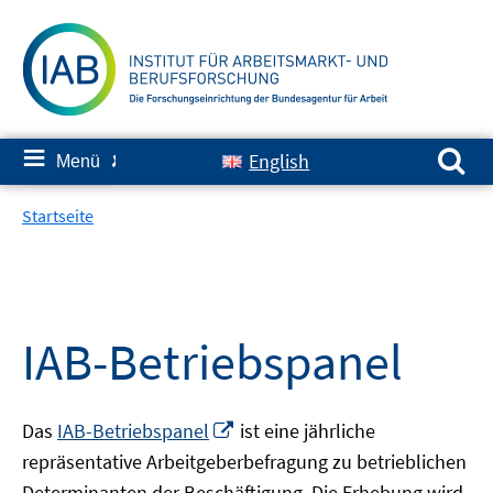
Springe
zum
Inhalt
Suchen nach:
≡
English
Menü
✘
Startseite
IAB-Betriebspanel
In
Das
IAB-Betriebspanel
ist eine jährliche
neuem
repräsentative Arbeitgeberbefragung zu betrieblichen
Fenster
Determinanten der Beschäftigung. Die Erhebung wird