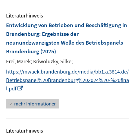
u
n
e
Literaturhinweis
m
F
Entwicklung von Betrieben und Beschäftigung in
e
Brandenburg
:
Ergebnisse der
n
neunundzwanzigsten Welle des Betriebspanels
s
Brandenburg
(2025)
t
e
Frei, Marek;
Kriwoluzky, Silke;
r
https://mwaek.brandenburg.de/media/bb1.a.3814.de/
ö
Betriebspanel%20Brandenburg%202024%20-%20fina
f
I
f
l.pdf
n
n
n
e
mehr Informationen
e
n
u
e
Literaturhinweis
m