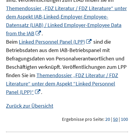
Themendossier „FDZ Literatur / FDZ Literature“ unter
dem Aspekt IAB-Linked-Employer-Employee-
Datensatz (LIAB) / Linked Employer-Employee Data
In
from the IAB
.
neuem
In
Beim
Linked Personnel Panel (LPP)
sind die
Fenster
neuem
Betriebsdaten aus dem IAB-Betriebspanel mit
öffnen
Fenster
Befragungsdaten von Personalverantwortlichen und
öffnen
Beschäftigten verknüpft. Veröffentlichungen zum LPP
finden Sie im
Themendossier „FDZ Literatur / FDZ
Literature“ unter dem Aspekt “Linked Personnel
In
Panel (LPP)“
.
neuem
Fenster
Zurück zur Übersicht
öffnen
Ergebnisse pro Seite:
20
|
50
|
100