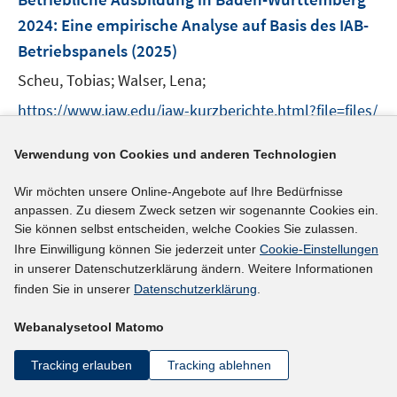
e
2024
:
Eine empirische Analyse auf Basis des IAB-
n
Betriebspanels
(2025)
s
t
Scheu, Tobias;
Walser, Lena;
e
https://www.iaw.edu/iaw-kurzberichte.html?file=files/
r
dokumente/ab%20Januar%202025/IAW_Kurzberich
ö
Verwendung von Cookies und anderen Technologien
t%2004_2025%20-%20Betriebliche%20Ausbildung%2
f
I
0BW%202000-2024.pdf
f
Wir möchten unsere Online-Angebote auf Ihre Bedürfnisse
n
n
anpassen. Zu diesem Zweck setzen wir sogenannte Cookies ein.
n
e
mehr Informationen
Sie können selbst entscheiden, welche Cookies Sie zulassen.
e
n
Ihre Einwilligung können Sie jederzeit unter
Cookie-Einstellungen
u
in unserer Datenschutzerklärung ändern. Weitere Informationen
e
finden Sie in unserer
Datenschutzerklärung
.
Literaturhinweis
m
Webanalysetool Matomo
F
Three Essays on Contemporaneous Challenges in
e
the Labor Market
(2025)
Tracking erlauben
Tracking ablehnen
n
I
Schlenker, Oliver
;
s