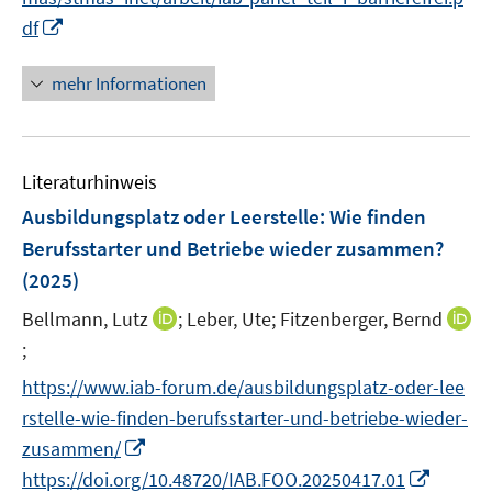
ö
e
I
df
f
u
n
f
e
n
n
mehr Informationen
m
e
e
F
u
n
e
e
n
Literaturhinweis
m
s
F
Ausbildungsplatz oder Leerstelle: Wie finden
t
e
e
Berufsstarter und Betriebe wieder zusammen?
n
r
(2025)
s
ö
t
I
Bellmann, Lutz
;
Leber, Ute;
Fitzenberger, Bernd
f
e
n
;
f
I
r
n
n
n
https://www.iab-forum.de/ausbildungsplatz-oder-lee
ö
e
e
n
rstelle-wie-finden-berufsstarter-und-betriebe-wieder-
f
u
n
e
I
f
zusammen/
e
u
n
n
m
I
https://doi.org/10.48720/IAB.FOO.20250417.01
e