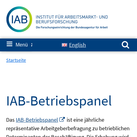
Springe
zum
Inhalt
Suchen nach:
≡
English
Menü
✘
Startseite
IAB-Betriebspanel
In
Das
IAB-Betriebspanel
ist eine jährliche
neuem
repräsentative Arbeitgeberbefragung zu betrieblichen
Fenster
Determinanten der Beschäftigung. Die Erhebung wird