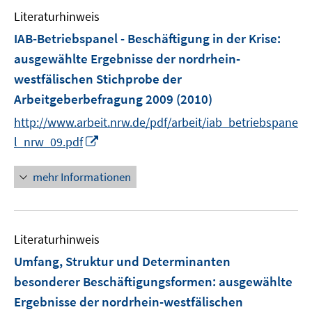
e
Literaturhinweis
m
F
IAB-Betriebspanel - Beschäftigung in der Krise
:
e
ausgewählte Ergebnisse der nordrhein-
n
westfälischen Stichprobe der
s
Arbeitgeberbefragung 2009
(2010)
t
e
http://www.arbeit.nrw.de/pdf/arbeit/iab_betriebspane
r
I
l_nrw_09.pdf
ö
n
f
n
mehr Informationen
f
e
n
u
e
e
n
Literaturhinweis
m
F
Umfang, Struktur und Determinanten
e
besonderer Beschäftigungsformen
:
ausgewählte
n
Ergebnisse der nordrhein-westfälischen
s