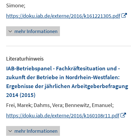
r
Simone;
ö
I
https://doku.iab.de/externe/2016/k161221305.pdf
f
n
f
n
mehr Informationen
n
e
e
u
n
e
Literaturhinweis
m
F
IAB-Betriebspanel - Fachkräftesituation und -
e
zukunft der Betriebe in Nordrhein-Westfalen
:
n
Ergebnisse der jährlichen Arbeitgeberbefragung
s
2014
(2015)
t
e
Frei, Marek;
Dahms, Vera;
Bennewitz, Emanuel;
r
I
https://doku.iab.de/externe/2016/k160108r11.pdf
ö
n
f
n
mehr Informationen
f
e