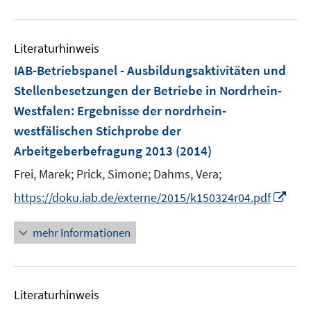
n
u
e
e
n
Literaturhinweis
m
F
IAB-Betriebspanel - Ausbildungsaktivitäten und
e
Stellenbesetzungen der Betriebe in Nordrhein-
n
Westfalen
:
Ergebnisse der nordrhein-
s
westfälischen Stichprobe der
t
e
Arbeitgeberbefragung 2013
(2014)
r
Frei, Marek;
Prick, Simone;
Dahms, Vera;
ö
I
https://doku.iab.de/externe/2015/k150324r04.pdf
f
n
f
n
n
mehr Informationen
e
e
u
n
e
Literaturhinweis
m