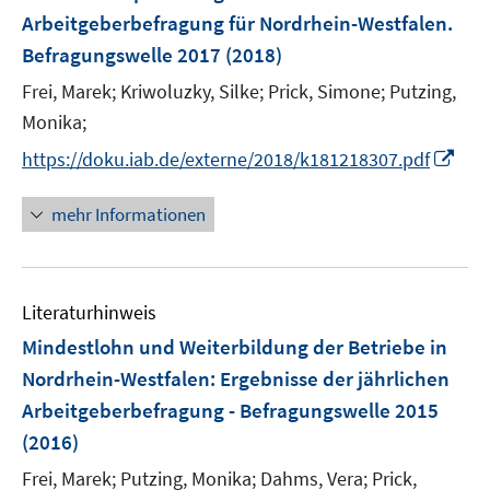
e
Arbeitgeberbefragung für Nordrhein-Westfalen.
n
Befragungswelle 2017
(2018)
s
t
Frei, Marek;
Kriwoluzky, Silke;
Prick, Simone;
Putzing,
e
Monika;
r
I
https://doku.iab.de/externe/2018/k181218307.pdf
ö
n
f
n
mehr Informationen
f
e
n
u
e
e
n
Literaturhinweis
m
F
Mindestlohn und Weiterbildung der Betriebe in
e
Nordrhein-Westfalen
:
Ergebnisse der jährlichen
n
Arbeitgeberbefragung - Befragungswelle 2015
s
(2016)
t
e
Frei, Marek;
Putzing, Monika;
Dahms, Vera;
Prick,