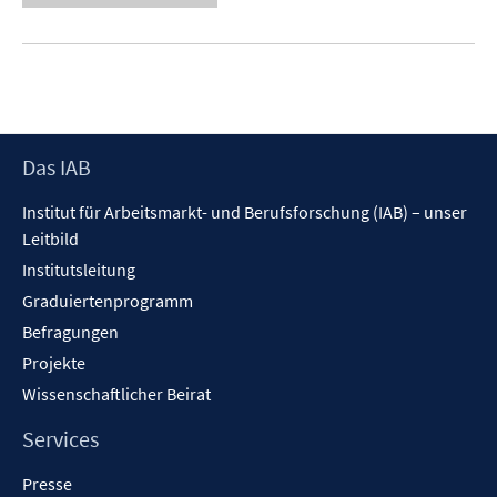
e
u
e
m
F
e
Footer
Das IAB
n
Inhalt
s
Institut für Arbeitsmarkt- und Berufsforschung (IAB) – unser
t
Leitbild
e
Institutsleitung
r
Graduiertenprogramm
ö
f
Befragungen
f
Projekte
n
Wissenschaftlicher Beirat
e
n
Services
Presse