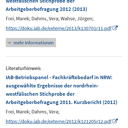
westfälischen Stichprobe der
ö
Arbeitgeberbefragung 2012
(2013)
f
Frei, Marek;
Dahms, Vera;
Wahse, Jürgen;
f
n
I
https://doku.iab.de/externe/2013/k130701r11.pdf
e
n
n
n
mehr Informationen
e
u
e
Literaturhinweis
m
F
IAB-Betriebspanel - Fachkräftebedarf in NRW
:
e
ausgewählte Ergebnisse der nordrhein-
n
westfälischen Stichprobe der
s
Arbeitgeberbefragung 2011. Kurzbericht
(2012)
t
e
Frei, Marek;
Dahms, Vera;
r
I
https://doku.iab.de/externe/2012/k121205r12.pdf
ö
n