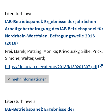
Literaturhinweis
IAB-Betriebspanel
:
Ergebnisse der jährlichen
Arbeitgeberbefragung des IAB Betriebspanel für
Nordrhein-Westfalen. Befragungswelle 2016
(2018)
Frei, Marek;
Putzing, Monika;
Kriwoluzky, Silke;
Prick,
Simone;
Walter, Gerd;
I
https://doku.iab.de/externe/2018/k180201307.pdf
n
n
mehr Informationen
e
u
e
Literaturhinweis
m
F
IAB-Betriebspanel
:
Ergebnisse der