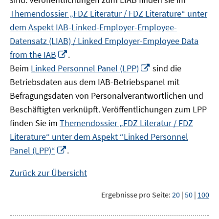
Themendossier „FDZ Literatur / FDZ Literature“ unter
dem Aspekt IAB-Linked-Employer-Employee-
Datensatz (LIAB) / Linked Employer-Employee Data
In
from the IAB
.
neuem
In
Beim
Linked Personnel Panel (LPP)
sind die
Fenster
neuem
Betriebsdaten aus dem IAB-Betriebspanel mit
öffnen
Fenster
Befragungsdaten von Personalverantwortlichen und
öffnen
Beschäftigten verknüpft. Veröffentlichungen zum LPP
finden Sie im
Themendossier „FDZ Literatur / FDZ
Literature“ unter dem Aspekt “Linked Personnel
In
Panel (LPP)“
.
neuem
Fenster
Zurück zur Übersicht
öffnen
Ergebnisse pro Seite:
20
|
50
|
100