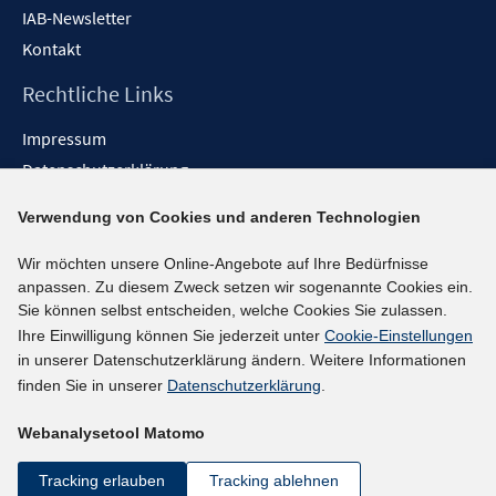
IAB-Newsletter
Kontakt
Rechtliche Links
Impressum
Datenschutzerklärung
Erklärung zur Barrierefreiheit
Verwendung von Cookies und anderen Technologien
Barrieren melden
Wir möchten unsere Online-Angebote auf Ihre Bedürfnisse
Social-Media-Kanäle
anpassen. Zu diesem Zweck setzen wir sogenannte Cookies ein.
Sie können selbst entscheiden, welche Cookies Sie zulassen.
BlueSky
Ihre Einwilligung können Sie jederzeit unter
Cookie-Einstellungen
YouTube
in unserer Datenschutzerklärung ändern. Weitere Informationen
LinkedIn
finden Sie in unserer
Datenschutzerklärung
.
XING
Webanalysetool Matomo
kununu
Netiquette
Tracking erlauben
Tracking ablehnen