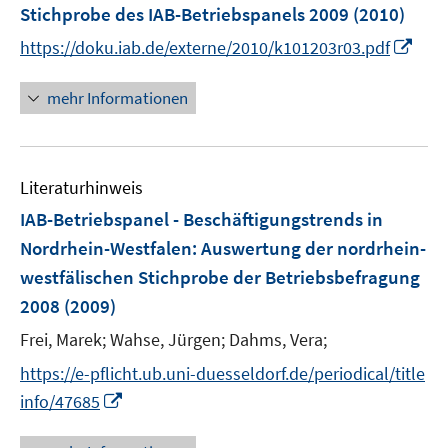
Stichprobe des IAB-Betriebspanels 2009
(2010)
t
e
I
https://doku.iab.de/externe/2010/k101203r03.pdf
r
n
ö
n
mehr Informationen
f
e
f
u
n
e
e
Literaturhinweis
m
n
F
IAB-Betriebspanel - Beschäftigungstrends in
e
Nordrhein-Westfalen
:
Auswertung der nordrhein-
n
westfälischen Stichprobe der Betriebsbefragung
s
2008
(2009)
t
e
Frei, Marek;
Wahse, Jürgen;
Dahms, Vera;
r
https://e-pflicht.ub.uni-duesseldorf.de/periodical/title
ö
I
info/47685
f
n
f
n