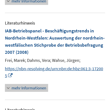
mehr Informationen
n
e
e
u
n
e
Literaturhinweis
m
F
IAB-Betriebspanel - Beschäftigungstrends in
e
Nordrhein-Westfalen
:
Auswertung der nordrhein-
n
westfälischen Stichprobe der Betriebsbefragung
s
2007
(2008)
t
e
Frei, Marek;
Dahms, Vera;
Wahse, Jürgen;
r
https://nbn-resolving.de/urn:nbn:de:hbz:061:3-17200
ö
I
5
f
n
f
n
mehr Informationen
n
e
e
u
n
e
Literaturhinweis