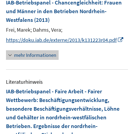
F
IAB-Betriebspanel - Chancengleichheit
:
Frauen
e
und Männer in den Betrieben Nordrhein-
n
Westfalens
(2013)
s
t
Frei, Marek;
Dahms, Vera;
e
I
https://doku.iab.de/externe/2013/k131223r04.pdf
r
n
ö
n
mehr Informationen
f
e
f
u
n
e
e
Literaturhinweis
m
n
F
IAB-Betriebspanel - Faire Arbeit - Fairer
e
Wettbewerb
:
Beschäftigungsentwicklung,
n
besondere Beschäftigungsverhältnisse, Löhne
s
und Gehälter in nordrhein-westfälischen
t
e
Betrieben. Ergebnisse der nordrhein-
r