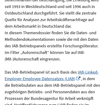
öffnen
seit 1993 in Westdeutschland und seit 1996 auch in
Ostdeutschland durchgeführt. Sie stellt die zentrale
Quelle für Analysen zur Arbeitskräftenachfrage auf
dem Arbeitsmarkt in Deutschland dar.
In diesem Themendossier finden Sie die Daten- und
Methodendokumentationen sowie die mit den Daten
des IAB-Betriebspanels erstellte Forschungsliteratur.
Im Filter „Autorenschaft“ können Sie auf IAB-
(Mit-)Autorenschaft eingrenzen.
Das IAB-Betriebspanel ist auch Basis des
IAB-Linked-
In
Employer-Employee-Datensatzes (LIAB)
, in dem
neuem
die Betriebsdaten aus dem IAB-Betriebspanel mit den
Fenster
zugehörigen Betriebs- und Personendaten aus den
öffnen
Prozessen der Bundesagentur für Arbeit verknüpft
sind. Veröffentlichungen zum LIAB finden sie im