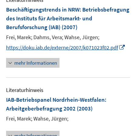
m
F
Beschäftigungstrends in NRW
:
Betriebsbefragung
e
des Instituts für Arbeitsmarkt- und
n
Berufsforschung (IAB)
(2007)
s
t
Frei, Marek;
Dahms, Vera;
Wahse, Jürgen;
e
I
https://doku.iab.de/externe/2007/k071023f02.pdf
r
n
ö
n
mehr Informationen
f
e
f
u
n
e
e
Literaturhinweis
m
n
F
IAB-Betriebspanel Nordrhein-Westfalen
:
e
Arbeitgeberbefragung 2002
(2003)
n
Frei, Marek;
Wahse, Jürgen;
s
t
e
mehr Informationen