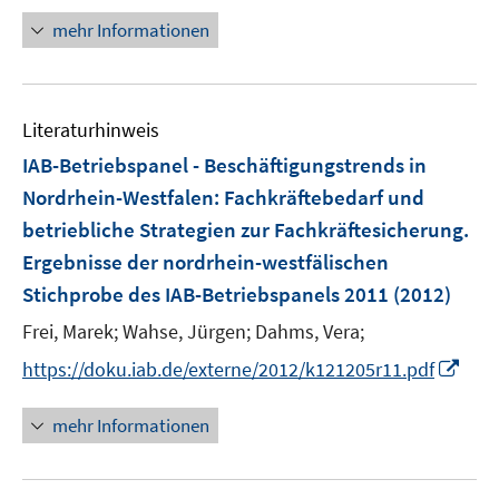
f
n
mehr Informationen
f
e
n
u
e
e
n
Literaturhinweis
m
F
IAB-Betriebspanel - Beschäftigungstrends in
e
Nordrhein-Westfalen
:
Fachkräftebedarf und
n
betriebliche Strategien zur Fachkräftesicherung.
s
Ergebnisse der nordrhein-westfälischen
t
e
Stichprobe des IAB-Betriebspanels 2011
(2012)
r
Frei, Marek;
Wahse, Jürgen;
Dahms, Vera;
ö
I
https://doku.iab.de/externe/2012/k121205r11.pdf
f
n
f
n
n
mehr Informationen
e
e
u
n