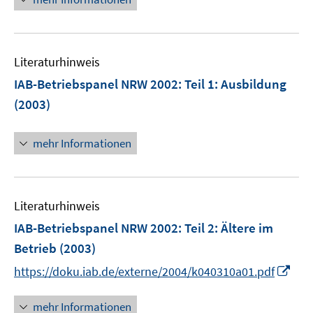
r
ö
f
Literaturhinweis
f
n
IAB-Betriebspanel NRW 2002
:
Teil 1: Ausbildung
e
(2003)
n
mehr Informationen
Literaturhinweis
IAB-Betriebspanel NRW 2002
:
Teil 2: Ältere im
Betrieb
(2003)
I
https://doku.iab.de/externe/2004/k040310a01.pdf
n
n
mehr Informationen