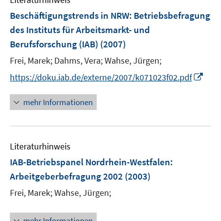
m
F
Beschäftigungstrends in NRW
:
Betriebsbefragung
e
des Instituts für Arbeitsmarkt- und
n
Berufsforschung (IAB)
(2007)
s
t
Frei, Marek;
Dahms, Vera;
Wahse, Jürgen;
e
I
https://doku.iab.de/externe/2007/k071023f02.pdf
r
n
ö
n
mehr Informationen
f
e
f
u
n
e
e
Literaturhinweis
m
n
F
IAB-Betriebspanel Nordrhein-Westfalen
:
e
Arbeitgeberbefragung 2002
(2003)
n
Frei, Marek;
Wahse, Jürgen;
s
t
e
mehr Informationen