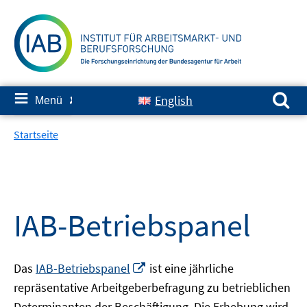
Springe
zum
Inhalt
Suchen nach:
≡
English
Menü
✘
Startseite
IAB-Betriebspanel
In
Das
IAB-Betriebspanel
ist eine jährliche
neuem
repräsentative Arbeitgeberbefragung zu betrieblichen
Fenster
Determinanten der Beschäftigung. Die Erhebung wird