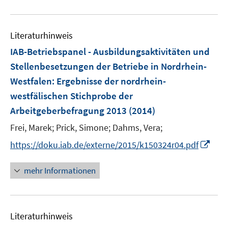
n
u
e
e
n
Literaturhinweis
m
F
IAB-Betriebspanel - Ausbildungsaktivitäten und
e
Stellenbesetzungen der Betriebe in Nordrhein-
n
Westfalen
:
Ergebnisse der nordrhein-
s
westfälischen Stichprobe der
t
e
Arbeitgeberbefragung 2013
(2014)
r
Frei, Marek;
Prick, Simone;
Dahms, Vera;
ö
I
https://doku.iab.de/externe/2015/k150324r04.pdf
f
n
f
n
n
mehr Informationen
e
e
u
n
e
Literaturhinweis
m