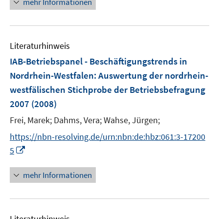
mehr Informationen
n
e
e
u
n
e
Literaturhinweis
m
F
IAB-Betriebspanel - Beschäftigungstrends in
e
Nordrhein-Westfalen
:
Auswertung der nordrhein-
n
westfälischen Stichprobe der Betriebsbefragung
s
2007
(2008)
t
e
Frei, Marek;
Dahms, Vera;
Wahse, Jürgen;
r
https://nbn-resolving.de/urn:nbn:de:hbz:061:3-17200
ö
I
5
f
n
f
n
mehr Informationen
n
e
e
u
n
e
Literaturhinweis