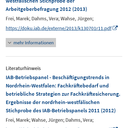
westfälischen Stichprobe der
ö
Arbeitgeberbefragung 2012
(2013)
f
Frei, Marek;
Dahms, Vera;
Wahse, Jürgen;
f
n
I
https://doku.iab.de/externe/2013/k130701r11.pdf
e
n
n
n
mehr Informationen
e
u
e
Literaturhinweis
m
F
IAB-Betriebspanel - Beschäftigungstrends in
e
Nordrhein-Westfalen
:
Fachkräftebedarf und
n
betriebliche Strategien zur Fachkräftesicherung.
s
Ergebnisse der nordrhein-westfälischen
t
e
Stichprobe des IAB-Betriebspanels 2011
(2012)
r
Frei, Marek;
Wahse, Jürgen;
Dahms, Vera;
ö