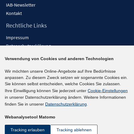
IAB-Newsletter
Kontakt
Rechtliche Links
Impressum
Datenschutzerklärung
Erklärung zur Barrierefreiheit
Verwendung von Cookies und anderen Technologien
Barrieren melden
Wir möchten unsere Online-Angebote auf Ihre Bedürfnisse
Social-Media-Kanäle
anpassen. Zu diesem Zweck setzen wir sogenannte Cookies ein.
Sie können selbst entscheiden, welche Cookies Sie zulassen.
BlueSky
Ihre Einwilligung können Sie jederzeit unter
Cookie-Einstellungen
YouTube
in unserer Datenschutzerklärung ändern. Weitere Informationen
LinkedIn
finden Sie in unserer
Datenschutzerklärung
.
XING
Webanalysetool Matomo
kununu
Netiquette
Tracking erlauben
Tracking ablehnen