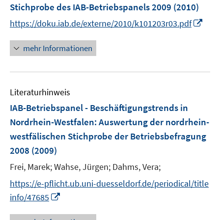
Stichprobe des IAB-Betriebspanels 2009
(2010)
t
e
I
https://doku.iab.de/externe/2010/k101203r03.pdf
r
n
ö
n
mehr Informationen
f
e
f
u
n
e
e
Literaturhinweis
m
n
F
IAB-Betriebspanel - Beschäftigungstrends in
e
Nordrhein-Westfalen
:
Auswertung der nordrhein-
n
westfälischen Stichprobe der Betriebsbefragung
s
2008
(2009)
t
e
Frei, Marek;
Wahse, Jürgen;
Dahms, Vera;
r
https://e-pflicht.ub.uni-duesseldorf.de/periodical/title
ö
I
info/47685
f
n
f
n