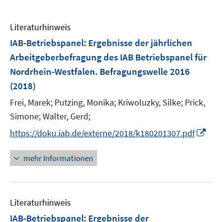
Literaturhinweis
IAB-Betriebspanel
:
Ergebnisse der jährlichen
Arbeitgeberbefragung des IAB Betriebspanel für
Nordrhein-Westfalen. Befragungswelle 2016
(2018)
Frei, Marek;
Putzing, Monika;
Kriwoluzky, Silke;
Prick,
Simone;
Walter, Gerd;
I
https://doku.iab.de/externe/2018/k180201307.pdf
n
n
mehr Informationen
e
u
e
Literaturhinweis
m
F
IAB-Betriebspanel
:
Ergebnisse der