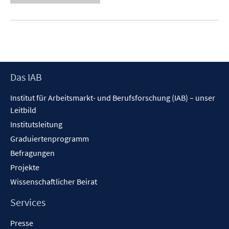
e
u
e
m
F
e
Footer
Das IAB
n
Inhalt
s
Institut für Arbeitsmarkt- und Berufsforschung (IAB) – unser
t
Leitbild
e
Institutsleitung
r
Graduiertenprogramm
ö
f
Befragungen
f
Projekte
n
Wissenschaftlicher Beirat
e
n
Services
Presse