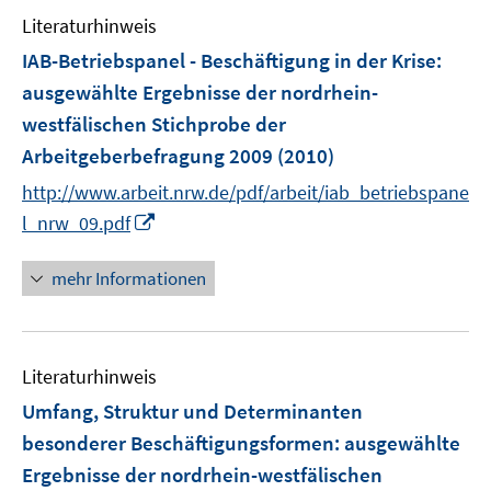
e
n
Literaturhinweis
m
F
IAB-Betriebspanel - Beschäftigung in der Krise
:
e
ausgewählte Ergebnisse der nordrhein-
n
westfälischen Stichprobe der
s
Arbeitgeberbefragung 2009
(2010)
t
e
http://www.arbeit.nrw.de/pdf/arbeit/iab_betriebspane
r
I
l_nrw_09.pdf
ö
n
f
n
mehr Informationen
f
e
n
u
e
e
n
Literaturhinweis
m
F
Umfang, Struktur und Determinanten
e
besonderer Beschäftigungsformen
:
ausgewählte
n
Ergebnisse der nordrhein-westfälischen
s