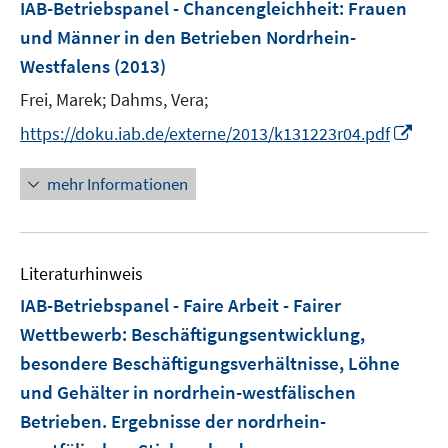
F
IAB-Betriebspanel - Chancengleichheit
:
Frauen
e
und Männer in den Betrieben Nordrhein-
n
Westfalens
(2013)
s
t
Frei, Marek;
Dahms, Vera;
e
I
https://doku.iab.de/externe/2013/k131223r04.pdf
r
n
ö
n
mehr Informationen
f
e
f
u
n
e
e
Literaturhinweis
m
n
F
IAB-Betriebspanel - Faire Arbeit - Fairer
e
Wettbewerb
:
Beschäftigungsentwicklung,
n
besondere Beschäftigungsverhältnisse, Löhne
s
und Gehälter in nordrhein-westfälischen
t
e
Betrieben. Ergebnisse der nordrhein-
r