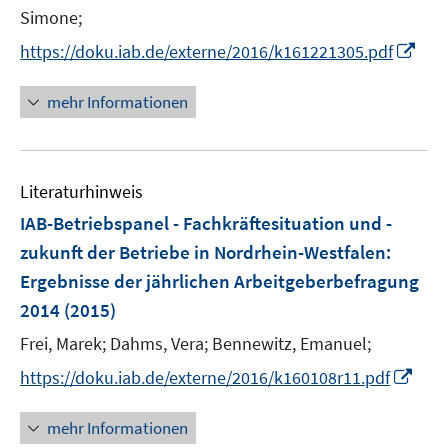
r
Simone;
ö
I
https://doku.iab.de/externe/2016/k161221305.pdf
f
n
f
n
mehr Informationen
n
e
e
u
n
e
Literaturhinweis
m
F
IAB-Betriebspanel - Fachkräftesituation und -
e
zukunft der Betriebe in Nordrhein-Westfalen
:
n
Ergebnisse der jährlichen Arbeitgeberbefragung
s
2014
(2015)
t
e
Frei, Marek;
Dahms, Vera;
Bennewitz, Emanuel;
r
I
https://doku.iab.de/externe/2016/k160108r11.pdf
ö
n
f
n
mehr Informationen
f
e