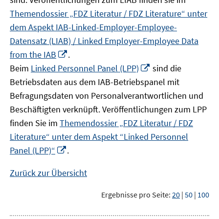
Themendossier „FDZ Literatur / FDZ Literature“ unter
dem Aspekt IAB-Linked-Employer-Employee-
Datensatz (LIAB) / Linked Employer-Employee Data
In
from the IAB
.
neuem
In
Beim
Linked Personnel Panel (LPP)
sind die
Fenster
neuem
Betriebsdaten aus dem IAB-Betriebspanel mit
öffnen
Fenster
Befragungsdaten von Personalverantwortlichen und
öffnen
Beschäftigten verknüpft. Veröffentlichungen zum LPP
finden Sie im
Themendossier „FDZ Literatur / FDZ
Literature“ unter dem Aspekt “Linked Personnel
In
Panel (LPP)“
.
neuem
Fenster
Zurück zur Übersicht
öffnen
Ergebnisse pro Seite:
20
|
50
|
100