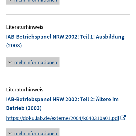
r
ö
f
Literaturhinweis
f
n
IAB-Betriebspanel NRW 2002
:
Teil 1: Ausbildung
e
(2003)
n
mehr Informationen
Literaturhinweis
IAB-Betriebspanel NRW 2002
:
Teil 2: Ältere im
Betrieb
(2003)
I
https://doku.iab.de/externe/2004/k040310a01.pdf
n
n
mehr Informationen