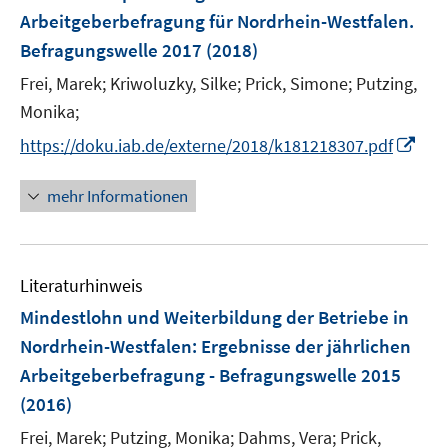
e
Arbeitgeberbefragung für Nordrhein-Westfalen.
n
Befragungswelle 2017
(2018)
s
t
Frei, Marek;
Kriwoluzky, Silke;
Prick, Simone;
Putzing,
e
Monika;
r
I
https://doku.iab.de/externe/2018/k181218307.pdf
ö
n
f
n
mehr Informationen
f
e
n
u
e
e
n
Literaturhinweis
m
F
Mindestlohn und Weiterbildung der Betriebe in
e
Nordrhein-Westfalen
:
Ergebnisse der jährlichen
n
Arbeitgeberbefragung - Befragungswelle 2015
s
(2016)
t
e
Frei, Marek;
Putzing, Monika;
Dahms, Vera;
Prick,