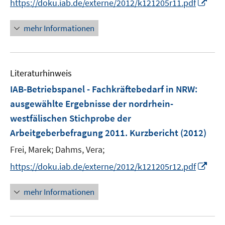
I
https://doku.iab.de/externe/2012/k121205r11.pdf
f
n
f
n
n
mehr Informationen
e
e
u
n
e
Literaturhinweis
m
F
IAB-Betriebspanel - Fachkräftebedarf in NRW
:
e
ausgewählte Ergebnisse der nordrhein-
n
westfälischen Stichprobe der
s
Arbeitgeberbefragung 2011. Kurzbericht
(2012)
t
e
Frei, Marek;
Dahms, Vera;
r
I
https://doku.iab.de/externe/2012/k121205r12.pdf
ö
n
f
n
mehr Informationen
f
e
n
u
e