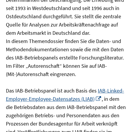
öffnen
seit 1993 in Westdeutschland und seit 1996 auch in
Ostdeutschland durchgeführt. Sie stellt die zentrale
Quelle für Analysen zur Arbeitskräftenachfrage auf
dem Arbeitsmarkt in Deutschland dar.
In diesem Themendossier finden Sie die Daten- und
Methodendokumentationen sowie die mit den Daten
des IAB-Betriebspanels erstellte Forschungsliteratur.
Im Filter „Autorenschaft“ können Sie auf IAB-
(Mit-)Autorenschaft eingrenzen.
Das IAB-Betriebspanel ist auch Basis des
IAB-Linked-
In
Employer-Employee-Datensatzes (LIAB)
, in dem
neuem
die Betriebsdaten aus dem IAB-Betriebspanel mit den
Fenster
zugehörigen Betriebs- und Personendaten aus den
öffnen
Prozessen der Bundesagentur für Arbeit verknüpft
sind. Veröffentlichungen zum LIAB finden sie im