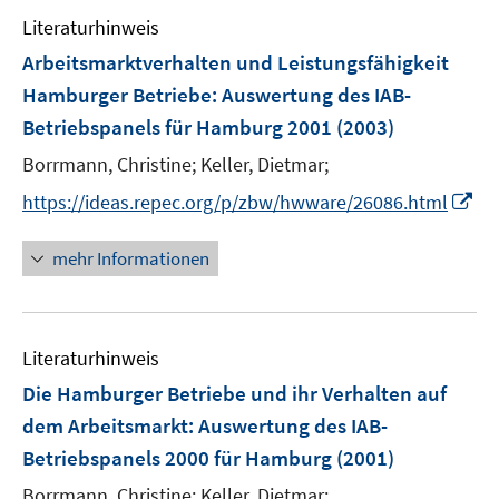
Literaturhinweis
Arbeitsmarktverhalten und Leistungsfähigkeit
Hamburger Betriebe
:
Auswertung des IAB-
Betriebspanels für Hamburg 2001
(2003)
Borrmann, Christine;
Keller, Dietmar;
I
https://ideas.repec.org/p/zbw/hwware/26086.html
n
n
mehr Informationen
e
u
e
Literaturhinweis
m
F
Die Hamburger Betriebe und ihr Verhalten auf
e
dem Arbeitsmarkt
:
Auswertung des IAB-
n
Betriebspanels 2000 für Hamburg
(2001)
s
t
Borrmann, Christine;
Keller, Dietmar;