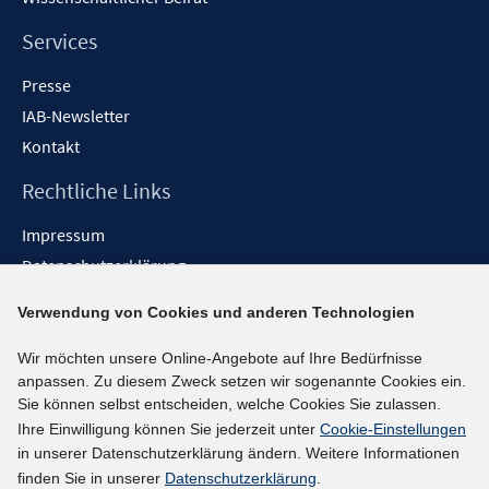
e
n
Services
Presse
IAB-Newsletter
Kontakt
Rechtliche Links
Impressum
Datenschutzerklärung
Erklärung zur Barrierefreiheit
Verwendung von Cookies und anderen Technologien
Barrieren melden
Wir möchten unsere Online-Angebote auf Ihre Bedürfnisse
Social-Media-Kanäle
anpassen. Zu diesem Zweck setzen wir sogenannte Cookies ein.
Sie können selbst entscheiden, welche Cookies Sie zulassen.
BlueSky
Ihre Einwilligung können Sie jederzeit unter
Cookie-Einstellungen
YouTube
in unserer Datenschutzerklärung ändern. Weitere Informationen
LinkedIn
finden Sie in unserer
Datenschutzerklärung
.