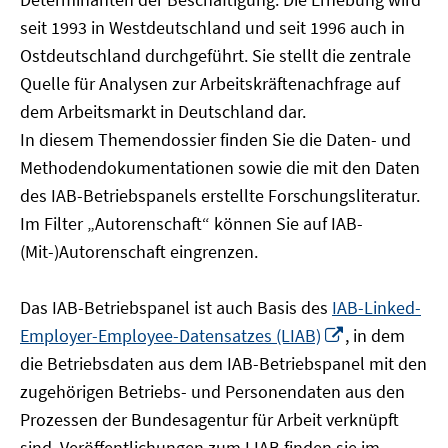
öffnen
seit 1993 in Westdeutschland und seit 1996 auch in
Ostdeutschland durchgeführt. Sie stellt die zentrale
Quelle für Analysen zur Arbeitskräftenachfrage auf
dem Arbeitsmarkt in Deutschland dar.
In diesem Themendossier finden Sie die Daten- und
Methodendokumentationen sowie die mit den Daten
des IAB-Betriebspanels erstellte Forschungsliteratur.
Im Filter „Autorenschaft“ können Sie auf IAB-
(Mit-)Autorenschaft eingrenzen.
Das IAB-Betriebspanel ist auch Basis des
IAB-Linked-
In
Employer-Employee-Datensatzes (LIAB)
, in dem
neuem
die Betriebsdaten aus dem IAB-Betriebspanel mit den
Fenster
zugehörigen Betriebs- und Personendaten aus den
öffnen
Prozessen der Bundesagentur für Arbeit verknüpft
sind. Veröffentlichungen zum LIAB finden sie im