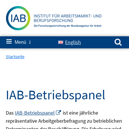
Springe
zum
Inhalt
Suchen nach:
≡
English
Menü
✘
Startseite
IAB-Betriebspanel
In
Das
IAB-Betriebspanel
ist eine jährliche
neuem
repräsentative Arbeitgeberbefragung zu betrieblichen
Fenster
Determinanten der Beschäftigung. Die Erhebung wird