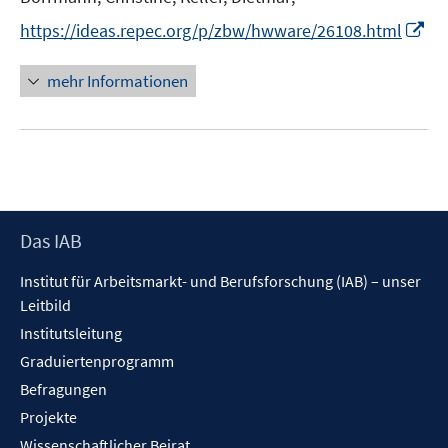
e
I
https://ideas.repec.org/p/zbw/hwware/26108.html
r
n
ö
n
mehr Informationen
f
e
f
u
n
e
e
m
n
F
e
Footer
Das IAB
n
Inhalt
s
Institut für Arbeitsmarkt- und Berufsforschung (IAB) – unser
t
Leitbild
e
Institutsleitung
r
Graduiertenprogramm
ö
f
Befragungen
f
Projekte
n
Wissenschaftlicher Beirat