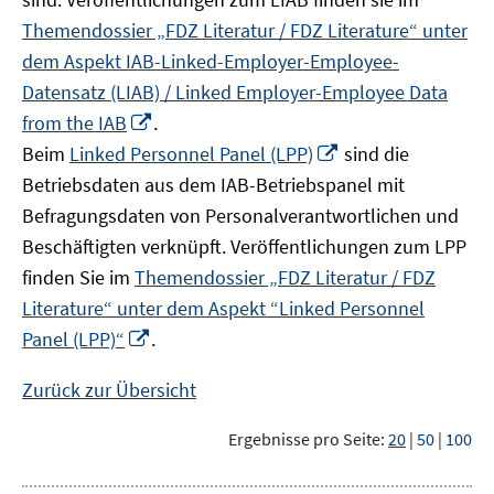
Themendossier „FDZ Literatur / FDZ Literature“ unter
dem Aspekt IAB-Linked-Employer-Employee-
Datensatz (LIAB) / Linked Employer-Employee Data
In
from the IAB
.
neuem
In
Beim
Linked Personnel Panel (LPP)
sind die
Fenster
neuem
Betriebsdaten aus dem IAB-Betriebspanel mit
öffnen
Fenster
Befragungsdaten von Personalverantwortlichen und
öffnen
Beschäftigten verknüpft. Veröffentlichungen zum LPP
finden Sie im
Themendossier „FDZ Literatur / FDZ
Literature“ unter dem Aspekt “Linked Personnel
In
Panel (LPP)“
.
neuem
Fenster
Zurück zur Übersicht
öffnen
Ergebnisse pro Seite:
20
|
50
|
100